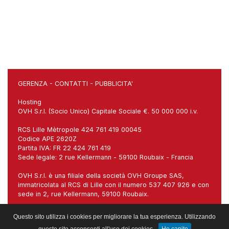
GERENZA
-
CONTATTI
-
PUBBLICITA'
Hosting
OVH S.r.l. (Socio Unico) Capitale Sociale €. 50 000 000 i.v.
RCS Lille Mètropole 424 761 419 00045
Codice APE 2620Z
Partita IVA: FR 22 424 761 419
Sede legale: 2 rue Kellermann - 59100 Roubaix - Francia
OVH S.r.l. è una filiale della società OVH Groupe SAS,
immatricolata al RCS di Lille con il numero 537 407 926 e con
sede in 2, rue Kellermann, 59100 Roubaix.
Sede italiana: Via Carlo Imbonati, 18, 20159 Milano (MI)
Questo sito utilizza i cookies per migliorare la tua esperienza. Utilizzando