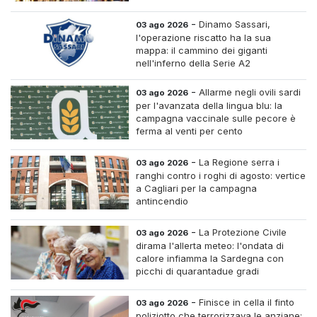
-
Dinamo Sassari,
03 ago 2026
l'operazione riscatto ha la sua
mappa: il cammino dei giganti
nell'inferno della Serie A2
-
Allarme negli ovili sardi
03 ago 2026
per l'avanzata della lingua blu: la
campagna vaccinale sulle pecore è
ferma al venti per cento
-
La Regione serra i
03 ago 2026
ranghi contro i roghi di agosto: vertice
a Cagliari per la campagna
antincendio
-
La Protezione Civile
03 ago 2026
dirama l'allerta meteo: l'ondata di
calore infiamma la Sardegna con
picchi di quarantadue gradi
-
Finisce in cella il finto
03 ago 2026
poliziotto che terrorizzava le anziane: