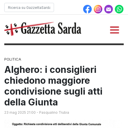
POLITICA
Alghero: i consiglieri
chiedono maggiore
condivisione sugli atti
della Giunta
23 mag 2025 21:00
-
Pasqualino Trubia