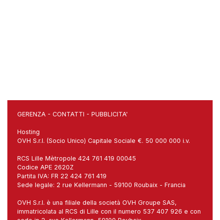
GERENZA
-
CONTATTI
-
PUBBLICITA'
Hosting
OVH S.r.l. (Socio Unico) Capitale Sociale €. 50 000 000 i.v.
RCS Lille Mètropole 424 761 419 00045
Codice APE 2620Z
Partita IVA: FR 22 424 761 419
Sede legale: 2 rue Kellermann - 59100 Roubaix - Francia
OVH S.r.l. è una filiale della società OVH Groupe SAS,
immatricolata al RCS di Lille con il numero 537 407 926 e con