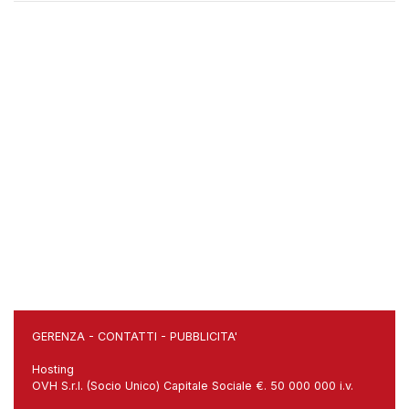
GERENZA
-
CONTATTI
-
PUBBLICITA'
Hosting
OVH S.r.l. (Socio Unico) Capitale Sociale €. 50 000 000 i.v.