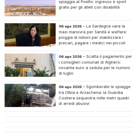
spiaggia al Poetto: ingresso e sport
gratis per gli atleti con disabilità
-
La Sardegna vara la
06 ago 2026
maxi manovra per Sanità e welfare:
pioggia di milioni per stabilizzare i
precari, pagare i medici nei piccoli
centri e assumere infermieri fissi nelle
case di riposo.
-
Scatta il pagamento per
06 ago 2026
i consiglieri comunali di Alghero:
novanta euro a seduta per le riunioni
di luglio
-
Sgomberate le spiagge
06 ago 2026
tra Olbia e Arzachena: la Guardia
Costiera sequestra mille metri quadri
di arredi abusivi