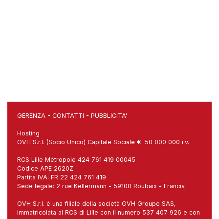
GERENZA
-
CONTATTI
-
PUBBLICITA'
Hosting
OVH S.r.l. (Socio Unico) Capitale Sociale €. 50 000 000 i.v.
RCS Lille Mètropole 424 761 419 00045
Codice APE 2620Z
Partita IVA: FR 22 424 761 419
Sede legale: 2 rue Kellermann - 59100 Roubaix - Francia
OVH S.r.l. è una filiale della società OVH Groupe SAS,
immatricolata al RCS di Lille con il numero 537 407 926 e con