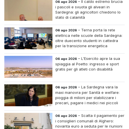
-
Il caldo estremo brucia
06 ago 2026
i pascoli e svuota gli alveari in
Sardegna: gli agricoltori chiedono lo
stato di calamità
-
Terna porta la rete
06 ago 2026
elettrica nelle scuole della Sardegna:
oltre duecento studenti in cattedra
per la transizione energetica
-
L'Esercito apre la sua
06 ago 2026
spiaggia al Poetto: ingresso e sport
gratis per gli atleti con disabilità
-
La Sardegna vara la
06 ago 2026
maxi manovra per Sanità e welfare:
pioggia di milioni per stabilizzare i
precari, pagare i medici nei piccoli
centri e assumere infermieri fissi nelle
case di riposo.
-
Scatta il pagamento per
06 ago 2026
i consiglieri comunali di Alghero:
novanta euro a seduta per le riunioni