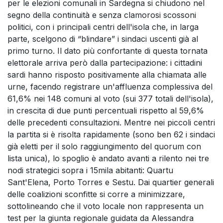
per le elezioni comunali in Sardegna si chiudono nel
segno della continuità e senza clamorosi scossoni
politici, con i principali centri dell'isola che, in larga
parte, scelgono di “blindare” i sindaci uscenti già al
primo turno. Il dato più confortante di questa tornata
elettorale arriva però dalla partecipazione: i cittadini
sardi hanno risposto positivamente alla chiamata alle
urne, facendo registrare un'affluenza complessiva del
61,6% nei 148 comuni al voto (sui 377 totali dell'isola),
in crescita di due punti percentuali rispetto al 59,6%
delle precedenti consultazioni. Mentre nei piccoli centri
la partita si è risolta rapidamente (sono ben 62 i sindaci
già eletti per il solo raggiungimento del quorum con
lista unica), lo spoglio è andato avanti a rilento nei tre
nodi strategici sopra i 15mila abitanti: Quartu
Sant'Elena, Porto Torres e Sestu. Dai quartier generali
delle coalizioni sconfitte si corre a minimizzare,
sottolineando che il voto locale non rappresenta un
test per la giunta regionale guidata da Alessandra