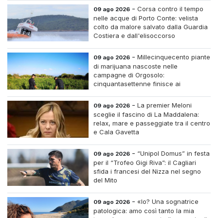
-
Corsa contro il tempo
09 ago 2026
nelle acque di Porto Conte: velista
colto da malore salvato dalla Guardia
Costiera e dall'elisoccorso
-
Millecinquecento piante
09 ago 2026
di marijuana nascoste nelle
campagne di Orgosolo:
cinquantasettenne finisce ai
domiciliari dopo un inseguimento tra i
cespugli
-
La premier Meloni
09 ago 2026
sceglie il fascino di La Maddalena:
relax, mare e passeggiate tra il centro
e Cala Gavetta
-
“Unipol Domus” in festa
09 ago 2026
per il “Trofeo Gigi Riva”: il Cagliari
sfida i francesi del Nizza nel segno
del Mito
-
«Io? Una sognatrice
09 ago 2026
patologica: amo così tanto la mia