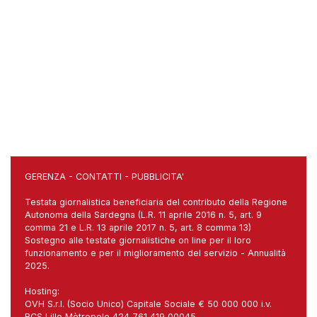
GERENZA
-
CONTATTI
-
PUBBLICITA'
Testata giornalistica beneficiaria del contributo della Regione
Autonoma della Sardegna (L.R. 11 aprile 2016 n. 5, art. 9
comma 21 e L.R. 13 aprile 2017 n. 5, art. 8 comma 13)
Sostegno alle testate giornalistiche on line per il loro
funzionamento e per il miglioramento del servizio - Annualità
2025.
Hosting:
OVH S.r.l. (Socio Unico) Capitale Sociale € 50 000 000 i.v.
RCS Lille Mètropole 424 761 419 00045