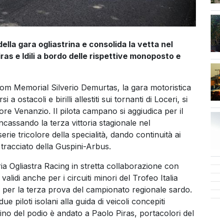
ella gara ogliastrina e consolida la vetta nel
ras e Idili a bordo delle rispettive monoposto e
lom Memorial Silverio Demurtas, la gara motoristica
i a ostacoli e birilli allestiti sui tornanti di Loceri, si
re Venanzio. Il pilota campano si aggiudica per il
cassando la terza vittoria stagionale nel
e tricolore della specialità, dando continuità ai
 tracciato della Guspini-Arbus.
ia Ogliastra Racing in stretta collaborazione con
alidi anche per i circuiti minori del Trofeo Italia
 per la terza prova del campionato regionale sardo.
ue piloti isolani alla guida di veicoli concepiti
ino del podio è andato a Paolo Piras, portacolori del