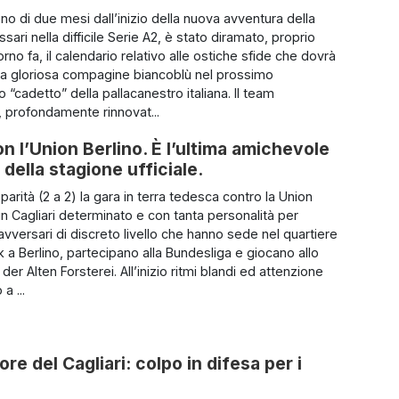
o di due mesi dall’inizio della nuova avventura della
ari nella difficile Serie A2, è stato diramato, proprio
rno fa, il calendario relativo alle ostiche sfide che dovrà
 la gloriosa compagine biancoblù nel prossimo
“cadetto” della pallacanestro italiana. Il team
 profondamente rinnovat...
on l’Union Berlino. È l’ultima amichevole
 della stagione ufficiale.
parità (2 a 2) la gara in terra tedesca contro la Union
un Cagliari determinato e con tanta personalità per
avversari di discreto livello che hanno sede nel quartiere
k a Berlino, partecipano alla Bundesliga e giocano allo
der Alten Forsterei. All’inizio ritmi blandi ed attenzione
a ...
e del Cagliari: colpo in difesa per i