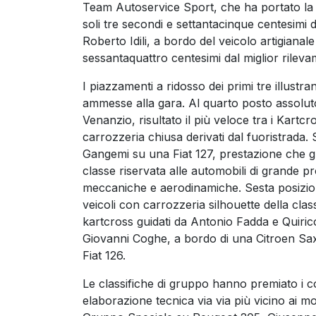
Team Autoservice Sport, che ha portato la
soli tre secondi e settantacinque centesimi d
Roberto Idili, a bordo del veicolo artigianale
sessantaquattro centesimi dal miglior rilev
I piazzamenti a ridosso dei primi tre illustra
ammesse alla gara. Al quarto posto assoluto
Venanzio, risultato il più veloce tra i Kartcros
carrozzeria chiusa derivati dal fuoristrada.
Gangemi su una Fiat 127, prestazione che gli 
classe riservata alle automobili di grande 
meccaniche e aerodinamiche. Sesta posizione
veicoli con carrozzeria silhouette della clas
kartcross guidati da Antonio Fadda e Quiric
Giovanni Coghe, a bordo di una Citroen Sax
Fiat 126.
Le classifiche di gruppo hanno premiato i co
elaborazione tecnica via via più vicino ai mod