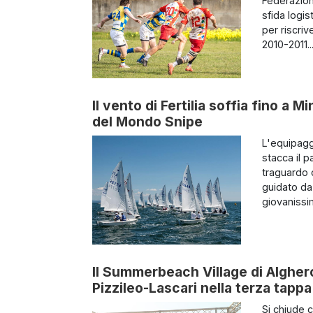
Federazion
sfida logis
per riscri
2010-2011...
Il vento di Fertilia soffia fino a 
del Mondo Snipe
L'equipagg
stacca il p
traguardo c
guidato da
giovanissimi
Il Summerbeach Village di Alghero
Pizzileo-Lascari nella terza tappa
Si chiude 