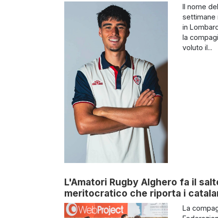
Il nome de
settimane n
in Lombard
la compagi
voluto il...
L'Amatori Rugby Alghero fa il salt
meritocratico che riporta i catalan
La compagi