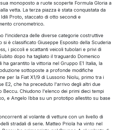
 sua monoposto a ruote scoperte Formula Gloria a
alla vetta. La terza piazza è stata conquistata da
 Idili Proto, staccato di otto secondi e
amento cronometrico.
no l'incidenza delle diverse categorie costruttive
 si è classificato Giuseppe Esposito della Scuderia
s, i piccoli e scattanti veicoli tubolari e privi di
 Subito dopo ha tagliato il traguardo Domenico
ha garantito la vittoria nel Gruppo E1 Italia, la
produzione sottoposte a profonde modifiche
 per la Fiat X1/9 di Lussorio Niolu, primo tra i
se E2, che ha preceduto l'arrivo degli altri due
o Beccu. Chiudono l'elenco dei primi dieci tempi
o, e Angelo Ibba su un prototipo allestito su base
ncorrenti al volante di vetture con un livello di
elli stradali di serie. Matteo Priola ha vinto nel