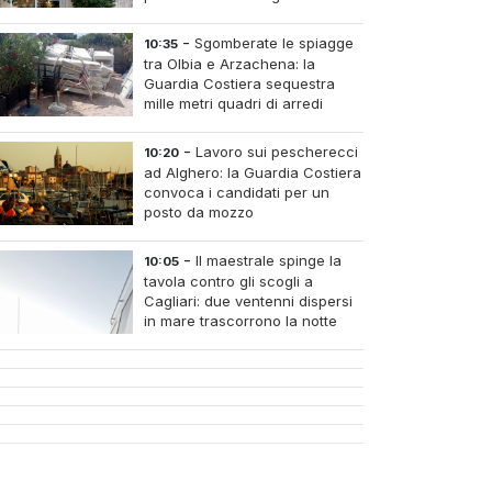
-
Sgomberate le spiagge
10:35
tra Olbia e Arzachena: la
Guardia Costiera sequestra
mille metri quadri di arredi
abusivi
-
Lavoro sui pescherecci
10:20
ad Alghero: la Guardia Costiera
convoca i candidati per un
posto da mozzo
-
Il maestrale spinge la
10:05
tavola contro gli scogli a
Cagliari: due ventenni dispersi
in mare trascorrono la notte
intrappolati alla Sella del
Diavolo