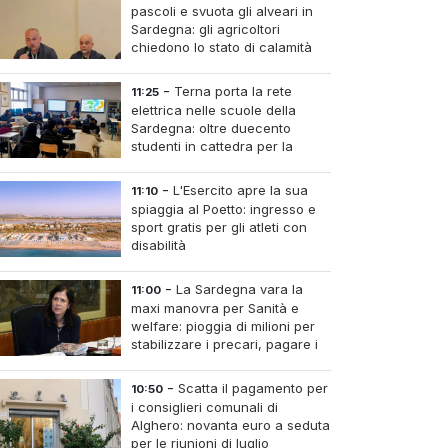
pascoli e svuota gli alveari in
Sardegna: gli agricoltori
chiedono lo stato di calamità
-
Terna porta la rete
11:25
elettrica nelle scuole della
Sardegna: oltre duecento
studenti in cattedra per la
transizione energetica
-
L'Esercito apre la sua
11:10
spiaggia al Poetto: ingresso e
sport gratis per gli atleti con
disabilità
-
La Sardegna vara la
11:00
maxi manovra per Sanità e
welfare: pioggia di milioni per
stabilizzare i precari, pagare i
medici nei piccoli centri e
umere infermieri fissi nelle case di riposo.
-
Scatta il pagamento per
10:50
i consiglieri comunali di
Alghero: novanta euro a seduta
per le riunioni di luglio