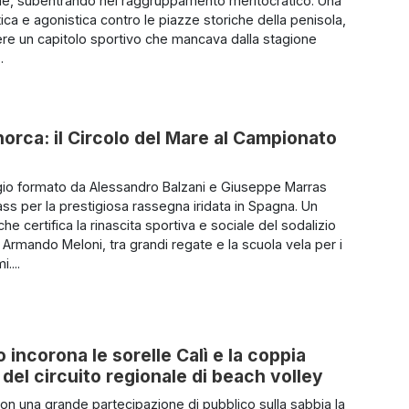
e, subentrando nel raggruppamento meritocratico. Una
tica e agonistica contro le piazze storiche della penisola,
vere un capitolo sportivo che mancava dalla stagione
.
Minorca: il Circolo del Mare al Campionato
io formato da Alessandro Balzani e Giuseppe Marras
ass per la prestigiosa rassegna iridata in Spagna. Un
he certifica la rinascita sportiva e sociale del sodalizio
 Armando Meloni, tra grandi regate e la scuola vela per i
....
 incorona le sorelle Calì e la coppia
 del circuito regionale di beach volley
con una grande partecipazione di pubblico sulla sabbia la