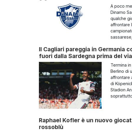
A poco men
Dinamo Sass
qualche gio
affrontare
campionato 
sassarese,
Il Cagliari pareggia in Germania c
fuori dalla Sardegna prima del via
Termina in 
Berlino di 
affrontare 
di Köpenic
Stadion An 
soprattutto 
Raphael Kofler è un nuovo giocator
rossoblù