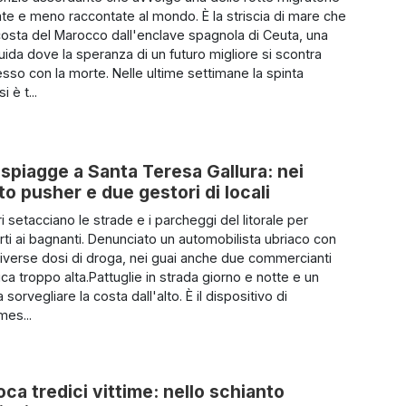
ate e meno raccontate al mondo. È la striscia di mare che
costa del Marocco dall'enclave spagnola di Ceuta, una
quida dove la speranza di un futuro migliore si scontra
sso con la morte. Nelle ultime settimane la spinta
i è t...
le spiagge a Santa Teresa Gallura: nei
to pusher e due gestori di locali
ri setacciano le strade e i parcheggi del litorale per
urti ai bagnanti. Denunciato un automobilista ubriaco con
verse dosi di droga, nei guai anche due commercianti
ca troppo alta.Pattuglie in strada giorno e notte e un
a sorvegliare la costa dall'alto. È il dispositivo di
mes...
ca tredici vittime: nello schianto