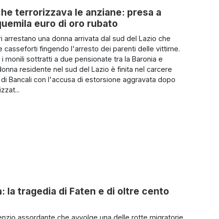
o che terrorizzava le anziane: presa a
quemila euro di oro rubato
ri arrestano una donna arrivata dal sud del Lazio che
 casseforti fingendo l'arresto dei parenti delle vittime.
i monili sottratti a due pensionate tra la Baronia e
donna residente nel sud del Lazio è finita nel carcere
di Bancali con l'accusa di estorsione aggravata dopo
zzat...
 la tragedia di Faten e di oltre cento
enzio assordante che avvolge una delle rotte migratorie