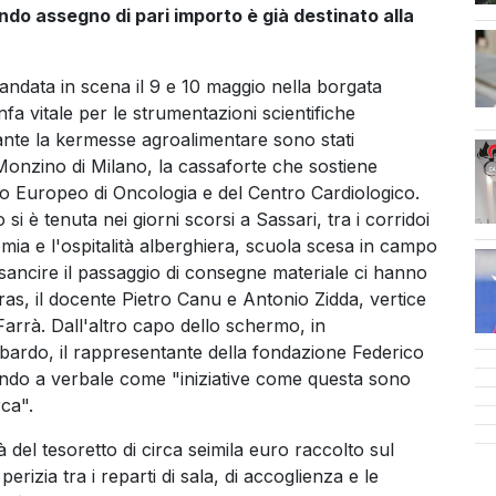
ndo assegno di pari importo è già destinato alla
 andata in scena il 9 e 10 maggio nella borgata
fa vitale per le strumentazioni scientifiche
qu
rante la kermesse agroalimentare sono stati
onzino di Milano, la cassaforte che sostiene
tuto Europeo di Oncologia e del Centro Cardiologico.
 si è tenuta nei giorni scorsi a Sassari, tra i corridoi
omia e l'ospitalità alberghiera, scuola scesa in campo
A sancire il passaggio di consegne materiale ci hanno
iras, il docente Pietro Canu e Antonio Zidda, vertice
arrà. Dall'altro capo dello schermo, in
ardo, il rappresentante della fondazione Federico
dendo a verbale come "iniziative come questa sono
rca".
del tesoretto di circa seimila euro raccolto sul
erizia tra i reparti di sala, di accoglienza e le