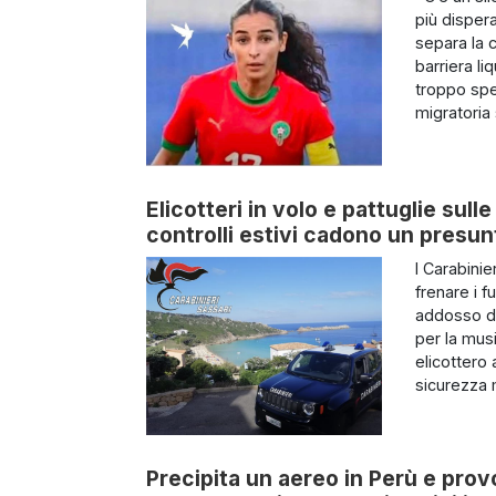
più disper
separa la 
barriera li
troppo spe
migratoria s
Elicotteri in volo e pattuglie sul
controlli estivi cadono un presun
I Carabinie
frenare i f
addosso di
per la musi
elicottero 
sicurezza 
Precipita un aereo in Perù e provo