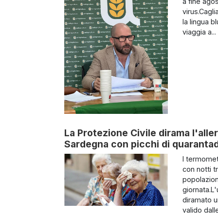
a fine agos
virus.Cagl
la lingua b
viaggia a...
La Protezione Civile dirama l'alle
Sardegna con picchi di quaranta
I termomet
con notti t
popolazione
giornata.L
diramato u
valido dalle