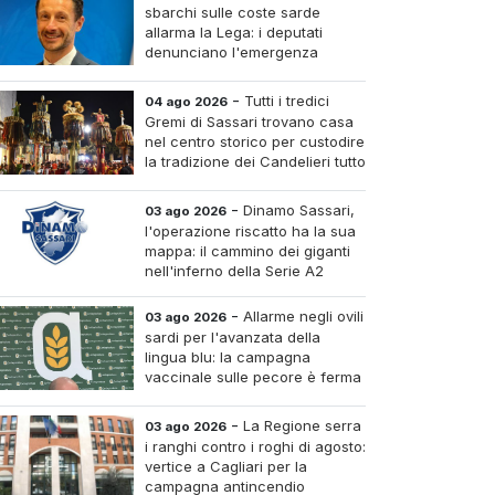
sbarchi sulle coste sarde
allarma la Lega: i deputati
denunciano l'emergenza
sicurezza e invocano Salvini al
Ministero dell'Interno
-
Tutti i tredici
04 ago 2026
Gremi di Sassari trovano casa
nel centro storico per custodire
la tradizione dei Candelieri tutto
l'anno
-
Dinamo Sassari,
03 ago 2026
l'operazione riscatto ha la sua
mappa: il cammino dei giganti
nell'inferno della Serie A2
-
Allarme negli ovili
03 ago 2026
sardi per l'avanzata della
lingua blu: la campagna
vaccinale sulle pecore è ferma
al venti per cento
-
La Regione serra
03 ago 2026
i ranghi contro i roghi di agosto:
vertice a Cagliari per la
campagna antincendio