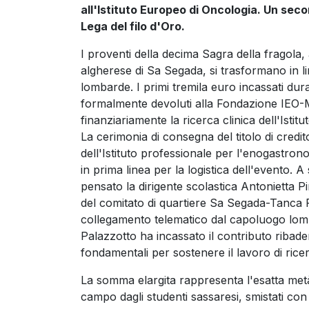
all'Istituto Europeo di Oncologia. Un seco
Lega del filo d'Oro.
I proventi della decima Sagra della fragola,
algherese di Sa Segada, si trasformano in lin
lombarde. I primi tremila euro incassati du
formalmente devoluti alla Fondazione IEO-M
finanziariamente la ricerca clinica dell'Isti
La cerimonia di consegna del titolo di credito
dell'Istituto professionale per l'enogastron
in prima linea per la logistica dell'evento. 
pensato la dirigente scolastica Antonietta P
del comitato di quartiere Sa Segada-Tanca F
collegamento telematico dal capoluogo lomb
Palazzotto ha incassato il contributo riba
fondamentali per sostenere il lavoro di rice
La somma elargita rappresenta l'esatta metà 
campo dagli studenti sassaresi, smistati con p