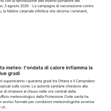
to con la riproduzione dell'insetto portatore del
iari, 3 agosto 2026 - La campagna di vaccinazione contro
lu, la febbre catarrale infettiva che decima i ruminanti,
rta meteo: l'ondata di calore infiamma la
due gradi
ri supereranno i quaranta gradi tra Ottana e il Campidano
ropicali sulle coste. Le autorità sanitarie chiedono alla
 di rimanere al chiuso nelle ore centrali della
'ufficio meteorologico della Protezione Civile sarda ha
n avviso formale per condizioni meteorologiche avverse
 or...