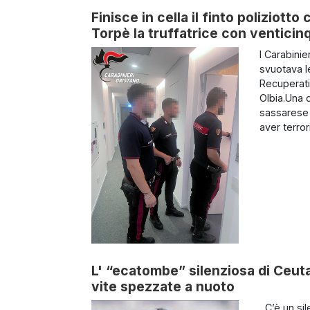
Finisce in cella il finto poliziott
Torpè la truffatrice con venticin
I Carabinie
svuotava le
Recuperati 
Olbia.Una 
sassarese 
aver terrori
L' “ecatombe” silenziosa di Ceuta:
vite spezzate a nuoto
C’è un sil