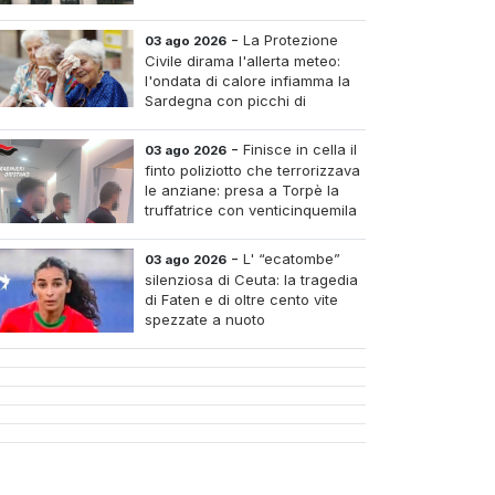
-
La Protezione
03 ago 2026
Civile dirama l'allerta meteo:
l'ondata di calore infiamma la
Sardegna con picchi di
arantadue gradi
-
Finisce in cella il
03 ago 2026
finto poliziotto che terrorizzava
le anziane: presa a Torpè la
truffatrice con venticinquemila
euro di oro rubato
-
L' “ecatombe”
03 ago 2026
silenziosa di Ceuta: la tragedia
di Faten e di oltre cento vite
spezzate a nuoto