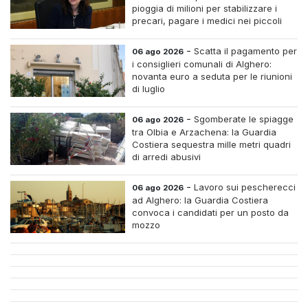
pioggia di milioni per stabilizzare i
precari, pagare i medici nei piccoli
centri e assumere infermieri fissi nelle
case di riposo.
-
Scatta il pagamento per
06 ago 2026
i consiglieri comunali di Alghero:
novanta euro a seduta per le riunioni
di luglio
-
Sgomberate le spiagge
06 ago 2026
tra Olbia e Arzachena: la Guardia
Costiera sequestra mille metri quadri
di arredi abusivi
-
Lavoro sui pescherecci
06 ago 2026
ad Alghero: la Guardia Costiera
convoca i candidati per un posto da
mozzo