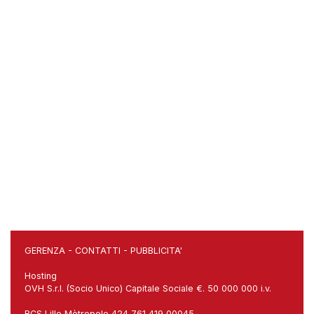
GERENZA
-
CONTATTI
-
PUBBLICITA'
Hosting
OVH S.r.l. (Socio Unico) Capitale Sociale €. 50 000 000 i.v.
RCS Lille Mètropole 424 761 419 00045