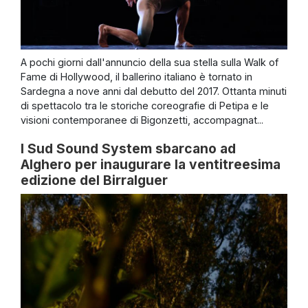
A pochi giorni dall'annuncio della sua stella sulla Walk of
Fame di Hollywood, il ballerino italiano è tornato in
Sardegna a nove anni dal debutto del 2017. Ottanta minuti
di spettacolo tra le storiche coreografie di Petipa e le
visioni contemporanee di Bigonzetti, accompagnat...
I Sud Sound System sbarcano ad
Alghero per inaugurare la ventitreesima
edizione del Birralguer