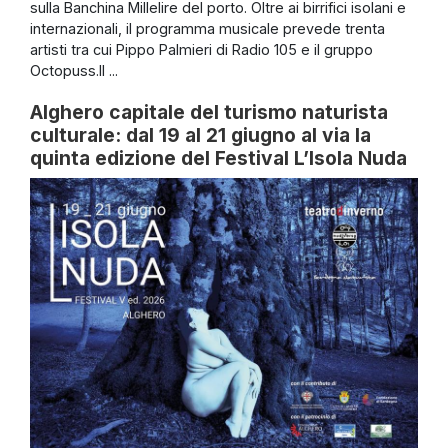
sulla Banchina Millelire del porto. Oltre ai birrifici isolani e
internazionali, il programma musicale prevede trenta
artisti tra cui Pippo Palmieri di Radio 105 e il gruppo
Octopuss.Il ...
Alghero capitale del turismo naturista
culturale: dal 19 al 21 giugno al via la
quinta edizione del Festival L’Isola Nuda