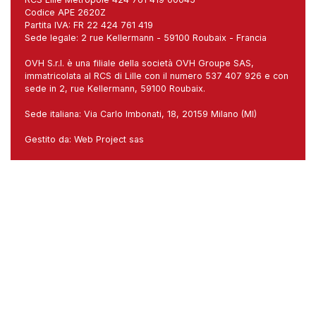
Codice APE 2620Z
Partita IVA: FR 22 424 761 419
Sede legale: 2 rue Kellermann - 59100 Roubaix - Francia
OVH S.r.l. è una filiale della società OVH Groupe SAS,
immatricolata al RCS di Lille con il numero 537 407 926 e con
sede in 2, rue Kellermann, 59100 Roubaix.
Sede italiana: Via Carlo Imbonati, 18, 20159 Milano (MI)
Gestito da:
Web Project sas