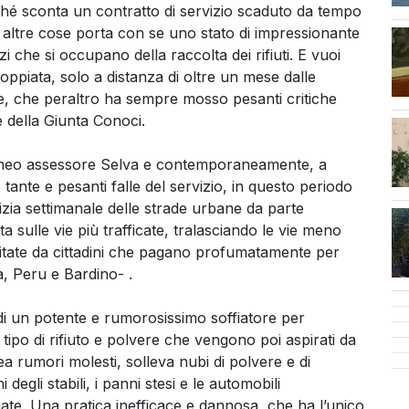
ché sconta un contratto di servizio scaduto da tempo
e altre cose porta con se uno stato di impressionante
 che si occupano della raccolta dei rifiuti. E vuoi
ppiata, solo a distanza di oltre un mese dalle
e, che peraltro ha sempre mosso pesanti critiche
e della Giunta Conoci.
cen
 neo assessore Selva e contemporaneamente, a
e tante e pesanti falle del servizio, in questo periodo
ulizia settimanale delle strade urbane da parte
 sulle vie più trafficate, tralasciando le vie meno
itate da cittadini che pagano profumatamente per
, Peru e Bardino- .
 di un potente e rumorosissimo soffiatore per
tipo di rifiuto e polvere che vengono poi aspirati da
 rumori molesti, solleva nubi di polvere e di
degli stabili, i panni stesi e le automobili
te. Una pratica inefficace e dannosa, che ha l’unico