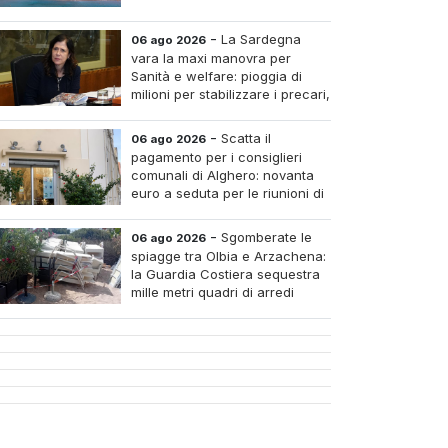
-
La Sardegna
06 ago 2026
vara la maxi manovra per
Sanità e welfare: pioggia di
milioni per stabilizzare i precari,
pagare i medici nei piccoli
tri e assumere infermieri fissi nelle case di riposo.
-
Scatta il
06 ago 2026
pagamento per i consiglieri
comunali di Alghero: novanta
euro a seduta per le riunioni di
luglio
-
Sgomberate le
06 ago 2026
spiagge tra Olbia e Arzachena:
la Guardia Costiera sequestra
mille metri quadri di arredi
abusivi