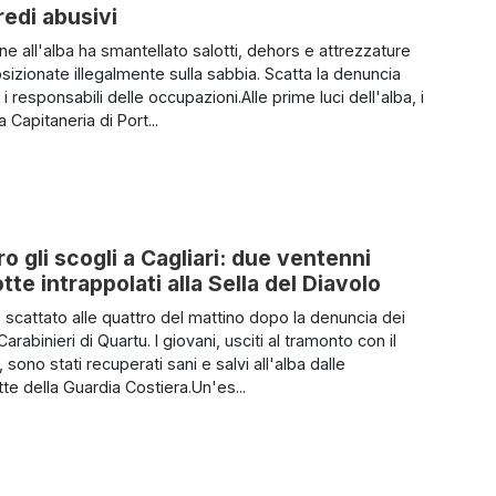
redi abusivi
ne all'alba ha smantellato salotti, dehors e attrezzature
sizionate illegalmente sulla sabbia. Scatta la denuncia
i responsabili delle occupazioni.Alle prime luci dell'alba, i
la Capitaneria di Port...
ro gli scogli a Cagliari: due ventenni
tte intrappolati alla Sella del Diavolo
è scattato alle quattro del mattino dopo la denuncia dei
 Carabinieri di Quartu. I giovani, usciti al tramonto con il
, sono stati recuperati sani e salvi all'alba dalle
e della Guardia Costiera.Un'es...