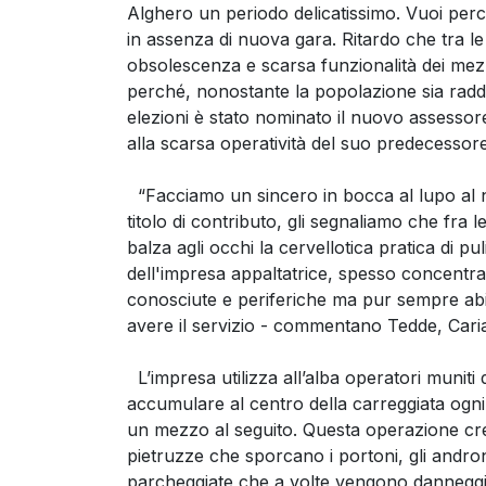
Alghero un periodo delicatissimo. Vuoi per
in assenza di nuova gara. Ritardo che tra l
obsolescenza e scarsa funzionalità dei mezzi
perché, nonostante la popolazione sia raddo
elezioni è stato nominato il nuovo assessor
alla scarsa operatività del suo predecessor
“Facciamo un sincero in bocca al lupo al
titolo di contributo, gli segnaliamo che fra l
balza agli occhi la cervellotica pratica di p
dell'impresa appaltatrice, spesso concentrata
conosciute e periferiche ma pur sempre ab
avere il servizio - commentano Tedde, Caria
L’impresa utilizza all’alba operatori muniti
accumulare al centro della carreggiata ogni 
un mezzo al seguito. Questa operazione crea
pietruzze che sporcano i portoni, gli androni 
parcheggiate che a volte vengono danneggia