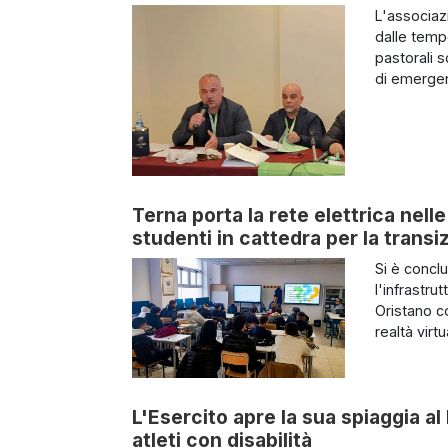
L'associazi
dalle temp
pastorali s
di emergen
Terna porta la rete elettrica nel
studenti in cattedra per la trans
Si è concl
l'infrastrut
Oristano co
realtà virt
L'Esercito apre la sua spiaggia al
atleti con disabilità