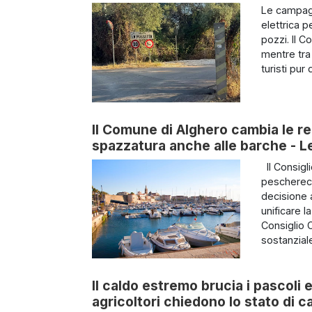
Le campagn
elettrica 
pozzi. Il 
mentre tra 
turisti pur di
Il Comune di Alghero cambia le reg
spazzatura anche alle barche - Le 
Il Consigl
pescherecc
decisione 
unificare l
Consiglio 
sostanziale
Il caldo estremo brucia i pascoli e
agricoltori chiedono lo stato di c