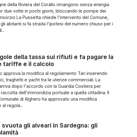
e della Riviera del Corallo rimangono senza energia
per due volte in pochi giorni, bloccando le pompe dei
Consorzio La Pussetta chiede l'intervento del Comune,
gli abitanti si fa strada l'ipotesi del numero chiuso per i
...
ole della tassa sui rifiuti e fa pagare la
tariffe e il calcolo
io approva la modifica al regolamento Tari inserendo
i, traghetti e yacht tra le utenze commerciali. La
arriva dopo l'accordo con la Guardia Costiera per
a raccolta dell'immondizia portuale a quella cittadina. Il
Comunale di Alghero ha approvato una modifica
 al regola...
 svuota gli alveari in Sardegna: gli
alamità