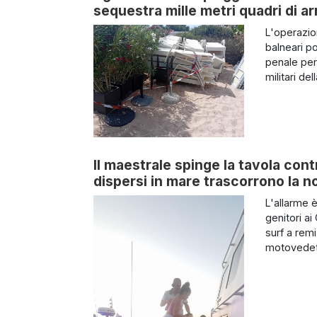
sequestra mille metri quadri di ar
L'operazio
balneari po
penale per 
militari del
Il maestrale spinge la tavola cont
dispersi in mare trascorrono la no
L'allarme 
genitori ai
surf a remi
motovedett