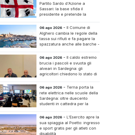
Partito Sardo d'Azione a
Sassari: la base sfida il
presidente e pretende la
convocazione del congresso
aordinario
-
Il Comune di
06 ago 2026
Alghero cambia le regole della
tassa sui rifiuti e fa pagare la
spazzatura anche alle barche -
Le tariffe e il calcolo
-
Il caldo estremo
06 ago 2026
brucia i pascoli e svuota gli
alveari in Sardegna: gli
agricoltori chiedono lo stato di
calamità
-
Terna porta la
06 ago 2026
rete elettrica nelle scuole della
Sardegna: oltre duecento
studenti in cattedra per la
transizione energetica
-
L'Esercito apre la
06 ago 2026
sua spiaggia al Poetto: ingresso
e sport gratis per gli atleti con
disabilità