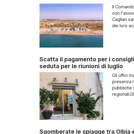
Il Comando
con l'asso
Cagliari s
dei loro a
Scatta il pagamento per i consigl
seduta per le riunioni di luglio
Gli uffici 
presenza r
pubbliche s
regionali.Gl
Sgomberate le spiagge tra Olbia 