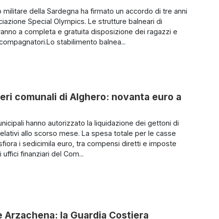
 militare della Sardegna ha firmato un accordo di tre anni
ciazione Special Olympics. Le strutture balneari di
aranno a completa e gratuita disposizione dei ragazzi e
ccompagnatori.Lo stabilimento balnea...
ieri comunali di Alghero: novanta euro a
municipali hanno autorizzato la liquidazione dei gettoni di
elativi allo scorso mese. La spesa totale per le casse
fiora i sedicimila euro, tra compensi diretti e imposte
i uffici finanziari del Com...
e Arzachena: la Guardia Costiera