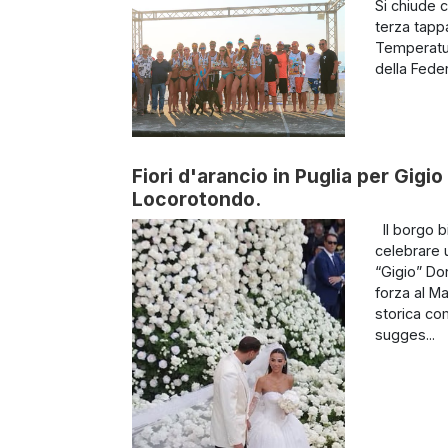
Si chiude 
terza tappa
Temperature
della Fede
Fiori d'arancio in Puglia per Gigi
Locorotondo.
Il borgo bi
celebrare u
“Gigio” Do
forza al M
storica co
sugges...