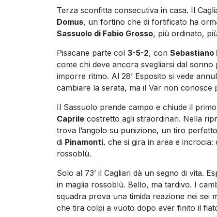
Terza sconfitta consecutiva in casa. Il Cagl
Domus
, un fortino che di fortificato ha orm
Sassuolo di Fabio Grosso
, più ordinato, p
Pisacane parte col
3-5-2
, con
Sebastiano 
come chi deve ancora svegliarsi dal sonno p
imporre ritmo. Al 28’ Esposito si vede annul
cambiare la serata, ma il Var non conosce p
Il Sassuolo prende campo e chiude il primo
Caprile
costretto agli straordinari. Nella ri
trova l’angolo su punizione, un tiro perfett
di
Pinamonti
, che si gira in area e incrocia
rossoblù.
Solo al 73’ il Cagliari dà un segno di vita. Es
in maglia rossoblù. Bello, ma tardivo. I cam
squadra prova una timida reazione nei sei 
che tira colpi a vuoto dopo aver finito il fiat