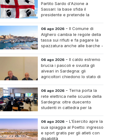
Partito Sardo d'Azione a
Sassari: la base sfida il
presidente e pretende la
convocazione del congresso
aordinario
-
Il Comune di
06 ago 2026
Alghero cambia le regole della
tassa sui rifiuti e fa pagare la
spazzatura anche alle barche -
Le tariffe e il calcolo
-
Il caldo estremo
06 ago 2026
brucia i pascoli e svuota gli
alveari in Sardegna: gli
agricoltori chiedono lo stato di
calamità
-
Terna porta la
06 ago 2026
rete elettrica nelle scuole della
Sardegna: oltre duecento
studenti in cattedra per la
transizione energetica
-
L'Esercito apre la
06 ago 2026
sua spiaggia al Poetto: ingresso
e sport gratis per gli atleti con
disabilità