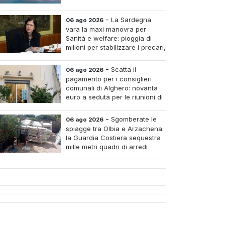
-
La Sardegna
06 ago 2026
vara la maxi manovra per
Sanità e welfare: pioggia di
milioni per stabilizzare i precari,
pagare i medici nei piccoli
tri e assumere infermieri fissi nelle case di riposo.
-
Scatta il
06 ago 2026
pagamento per i consiglieri
comunali di Alghero: novanta
euro a seduta per le riunioni di
luglio
-
Sgomberate le
06 ago 2026
spiagge tra Olbia e Arzachena:
la Guardia Costiera sequestra
mille metri quadri di arredi
abusivi