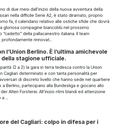
o di due mesi dall’inizio della nuova avventura della
ari nella difficile Serie A2, è stato diramato, proprio
rno fa, il calendario relativo alle ostiche sfide che dovrà
 la gloriosa compagine biancoblù nel prossimo
“cadetto” della pallacanestro italiana. Il team
 profondamente rinnovat...
on l’Union Berlino. È l’ultima amichevole
 della stagione ufficiale.
parità (2 a 2) la gara in terra tedesca contro la Union
un Cagliari determinato e con tanta personalità per
avversari di discreto livello che hanno sede nel quartiere
k a Berlino, partecipano alla Bundesliga e giocano allo
der Alten Forsterei. All’inizio ritmi blandi ed attenzione
a ...
e del Cagliari: colpo in difesa per i