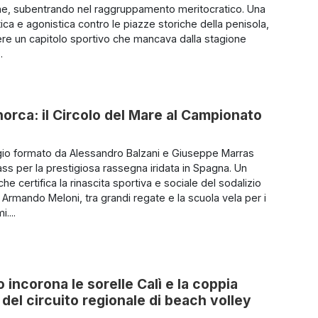
e, subentrando nel raggruppamento meritocratico. Una
tica e agonistica contro le piazze storiche della penisola,
vere un capitolo sportivo che mancava dalla stagione
.
Minorca: il Circolo del Mare al Campionato
io formato da Alessandro Balzani e Giuseppe Marras
ass per la prestigiosa rassegna iridata in Spagna. Un
he certifica la rinascita sportiva e sociale del sodalizio
 Armando Meloni, tra grandi regate e la scuola vela per i
....
 incorona le sorelle Calì e la coppia
 del circuito regionale di beach volley