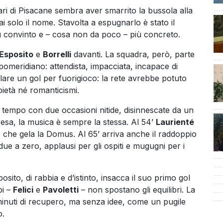
iari di Pisacane sembra aver smarrito la bussola alla
ai solo il nome. Stavolta a espugnarlo è stato il
iù convinto e – cosa non da poco – più concreto.
Esposito
e
Borrelli
davanti. La squadra, però, parte
cen
omeridiano: attendista, impacciata, incapace di
lare un gol per fuorigioco: la rete avrebbe potuto
ietà né romanticismi.
 tempo con due occasioni nitide, disinnescate da un
presa, la musica è sempre la stessa. Al 54’
Laurienté
o che gela la Domus. Al 65’ arriva anche il raddoppio
: due a zero, applausi per gli ospiti e mugugni per i
posito, di rabbia e d’istinto, insacca il suo primo gol
bi –
Felici
e
Pavoletti
– non spostano gli equilibri. La
minuti di recupero, ma senza idee, come un pugile
o.