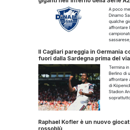
giganti nell'inferno della Serie A2
A poco men
Dinamo Sass
qualche gio
affrontare
campionato 
sassarese,
Il Cagliari pareggia in Germania c
fuori dalla Sardegna prima del via
Termina in 
Berlino di 
affrontare 
di Köpenic
Stadion An 
soprattutto 
Raphael Kofler è un nuovo giocator
rossoblù