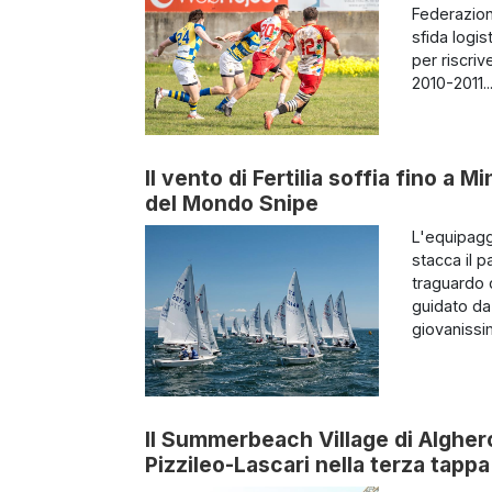
Federazion
sfida logis
per riscri
2010-2011...
Il vento di Fertilia soffia fino a 
del Mondo Snipe
L'equipagg
stacca il p
traguardo c
guidato da
giovanissimi
Il Summerbeach Village di Alghero
Pizzileo-Lascari nella terza tappa