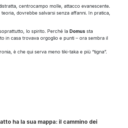
a distratta, centrocampo molle, attacco evanescente.
eoria, dovrebbe salvarsi senza affanni. In pratica,
soprattutto, lo spirito. Perché la
Domus
sta
lito in casa trovava orgoglio e punti – ora sembra il
onia, è che qui serva meno tiki-taka e più “tigna”.
atto ha la sua mappa: il cammino dei