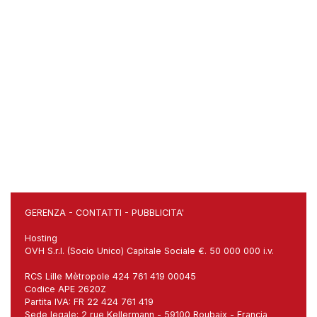
GERENZA
-
CONTATTI
-
PUBBLICITA'
Hosting
OVH S.r.l. (Socio Unico) Capitale Sociale €. 50 000 000 i.v.
RCS Lille Mètropole 424 761 419 00045
Codice APE 2620Z
Partita IVA: FR 22 424 761 419
Sede legale: 2 rue Kellermann - 59100 Roubaix - Francia