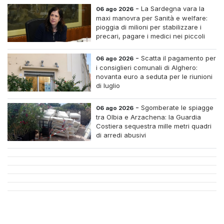
-
La Sardegna vara la
06 ago 2026
maxi manovra per Sanità e welfare:
pioggia di milioni per stabilizzare i
precari, pagare i medici nei piccoli
centri e assumere infermieri fissi nelle
case di riposo.
-
Scatta il pagamento per
06 ago 2026
i consiglieri comunali di Alghero:
novanta euro a seduta per le riunioni
di luglio
-
Sgomberate le spiagge
06 ago 2026
tra Olbia e Arzachena: la Guardia
Costiera sequestra mille metri quadri
di arredi abusivi