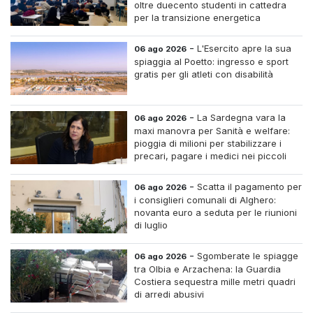
oltre duecento studenti in cattedra
per la transizione energetica
-
L'Esercito apre la sua
06 ago 2026
spiaggia al Poetto: ingresso e sport
gratis per gli atleti con disabilità
-
La Sardegna vara la
06 ago 2026
maxi manovra per Sanità e welfare:
pioggia di milioni per stabilizzare i
precari, pagare i medici nei piccoli
centri e assumere infermieri fissi nelle
case di riposo.
-
Scatta il pagamento per
06 ago 2026
i consiglieri comunali di Alghero:
novanta euro a seduta per le riunioni
di luglio
-
Sgomberate le spiagge
06 ago 2026
tra Olbia e Arzachena: la Guardia
Costiera sequestra mille metri quadri
di arredi abusivi