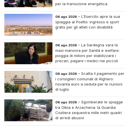
per la transizione energetica
-
L'Esercito apre la sua
06 ago 2026
spiaggia al Poetto: ingresso e sport
gratis per gli atleti con disabilità
-
La Sardegna vara la
06 ago 2026
maxi manovra per Sanità e welfare:
pioggia di milioni per stabilizzare i
precari, pagare i medici nei piccoli
centri e assumere infermieri fissi nelle
case di riposo.
-
Scatta il pagamento per
06 ago 2026
i consiglieri comunali di Alghero:
novanta euro a seduta per le riunioni
di luglio
-
Sgomberate le spiagge
06 ago 2026
tra Olbia e Arzachena: la Guardia
Costiera sequestra mille metri quadri
di arredi abusivi