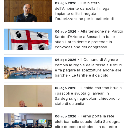
-
Il Ministero
07 ago 2026
dell'Ambiente cancella il mega
impianto di Ittiri: negata
l'autorizzazione per le batterie di
accumulo
-
Alta tensione nel Partito
06 ago 2026
Sardo d'Azione a Sassari: la base
sfida il presidente e pretende la
convocazione del congresso
straordinario
-
Il Comune di Alghero
06 ago 2026
cambia le regole della tassa sui rifiuti
e fa pagare la spazzatura anche alle
barche - Le tariffe e il calcolo
-
Il caldo estremo brucia
06 ago 2026
i pascoli e svuota gli alveari in
Sardegna: gli agricoltori chiedono lo
stato di calamità
-
Terna porta la rete
06 ago 2026
elettrica nelle scuole della Sardegna:
oltre duecento studenti in cattedra