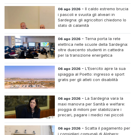
-
Il caldo estremo brucia
06 ago 2026
i pascoli e svuota gli alveari in
Sardegna: gli agricoltori chiedono lo
stato di calamità
-
Terna porta la rete
06 ago 2026
elettrica nelle scuole della Sardegna:
oltre duecento studenti in cattedra
per la transizione energetica
-
L'Esercito apre la sua
06 ago 2026
spiaggia al Poetto: ingresso e sport
gratis per gli atleti con disabilità
-
La Sardegna vara la
06 ago 2026
maxi manovra per Sanità e welfare:
pioggia di milioni per stabilizzare i
precari, pagare i medici nei piccoli
centri e assumere infermieri fissi nelle
case di riposo.
-
Scatta il pagamento per
06 ago 2026
i consiglieri comunali di Alghero: