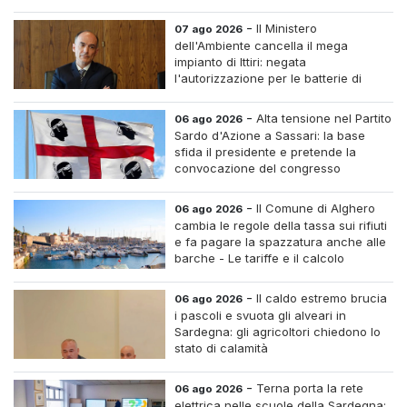
-
Il Ministero
07 ago 2026
dell'Ambiente cancella il mega
impianto di Ittiri: negata
l'autorizzazione per le batterie di
accumulo
-
Alta tensione nel Partito
06 ago 2026
Sardo d'Azione a Sassari: la base
sfida il presidente e pretende la
convocazione del congresso
straordinario
-
Il Comune di Alghero
06 ago 2026
cambia le regole della tassa sui rifiuti
e fa pagare la spazzatura anche alle
barche - Le tariffe e il calcolo
-
Il caldo estremo brucia
06 ago 2026
i pascoli e svuota gli alveari in
Sardegna: gli agricoltori chiedono lo
stato di calamità
-
Terna porta la rete
06 ago 2026
elettrica nelle scuole della Sardegna: