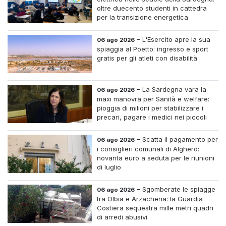
oltre duecento studenti in cattedra
per la transizione energetica
-
L'Esercito apre la sua
06 ago 2026
spiaggia al Poetto: ingresso e sport
gratis per gli atleti con disabilità
-
La Sardegna vara la
06 ago 2026
maxi manovra per Sanità e welfare:
pioggia di milioni per stabilizzare i
precari, pagare i medici nei piccoli
centri e assumere infermieri fissi nelle
case di riposo.
-
Scatta il pagamento per
06 ago 2026
i consiglieri comunali di Alghero:
novanta euro a seduta per le riunioni
di luglio
-
Sgomberate le spiagge
06 ago 2026
tra Olbia e Arzachena: la Guardia
Costiera sequestra mille metri quadri
di arredi abusivi