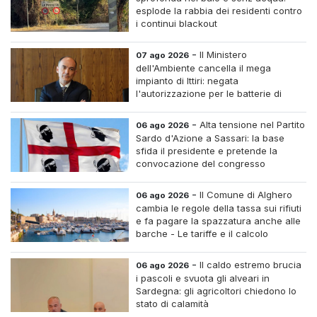
esplode la rabbia dei residenti contro
i continui blackout
-
Il Ministero
07 ago 2026
dell'Ambiente cancella il mega
impianto di Ittiri: negata
l'autorizzazione per le batterie di
accumulo
-
Alta tensione nel Partito
06 ago 2026
Sardo d'Azione a Sassari: la base
sfida il presidente e pretende la
convocazione del congresso
straordinario
-
Il Comune di Alghero
06 ago 2026
cambia le regole della tassa sui rifiuti
e fa pagare la spazzatura anche alle
barche - Le tariffe e il calcolo
-
Il caldo estremo brucia
06 ago 2026
i pascoli e svuota gli alveari in
Sardegna: gli agricoltori chiedono lo
stato di calamità