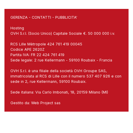
GERENZA
-
CONTATTI
-
PUBBLICITA'
Hosting
OVH S.r.l. (Socio Unico) Capitale Sociale €. 50 000 000 i.v.
RCS Lille Mètropole 424 761 419 00045
Codice APE 2620Z
Partita IVA: FR 22 424 761 419
Sede legale: 2 rue Kellermann - 59100 Roubaix - Francia
OVH S.r.l. è una filiale della società OVH Groupe SAS,
immatricolata al RCS di Lille con il numero 537 407 926 e con
sede in 2, rue Kellermann, 59100 Roubaix.
Sede italiana: Via Carlo Imbonati, 18, 20159 Milano (MI)
Gestito da:
Web Project sas