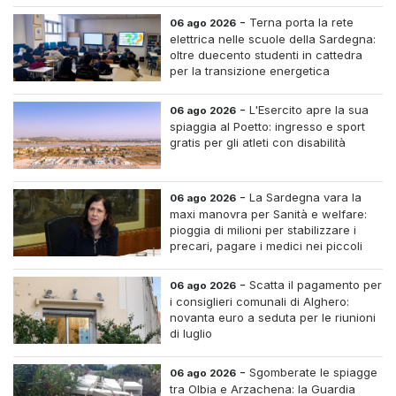
-
Terna porta la rete
06 ago 2026
elettrica nelle scuole della Sardegna:
oltre duecento studenti in cattedra
per la transizione energetica
-
L'Esercito apre la sua
06 ago 2026
spiaggia al Poetto: ingresso e sport
gratis per gli atleti con disabilità
-
La Sardegna vara la
06 ago 2026
maxi manovra per Sanità e welfare:
pioggia di milioni per stabilizzare i
precari, pagare i medici nei piccoli
centri e assumere infermieri fissi nelle
case di riposo.
-
Scatta il pagamento per
06 ago 2026
i consiglieri comunali di Alghero:
novanta euro a seduta per le riunioni
di luglio
-
Sgomberate le spiagge
06 ago 2026
tra Olbia e Arzachena: la Guardia