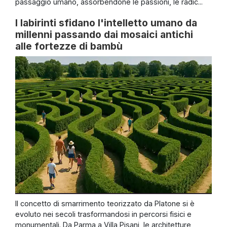
passaggio umano, assorbendone le passioni, le radic...
I labirinti sfidano l'intelletto umano da
millenni passando dai mosaici antichi
alle fortezze di bambù
Il concetto di smarrimento teorizzato da Platone si è
evoluto nei secoli trasformandosi in percorsi fisici e
monumentali. Da Parma a Villa Pisani, le architetture