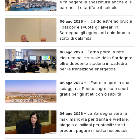
e fa pagare la spazzatura anche alle
barche - Le tariffe e il calcolo
-
Il caldo estremo brucia
06 ago 2026
i pascoli e svuota gli alveari in
Sardegna: gli agricoltori chiedono lo
stato di calamità
-
Terna porta la rete
06 ago 2026
elettrica nelle scuole della Sardegna:
oltre duecento studenti in cattedra
per la transizione energetica
-
L'Esercito apre la sua
06 ago 2026
spiaggia al Poetto: ingresso e sport
gratis per gli atleti con disabilità
-
La Sardegna vara la
06 ago 2026
maxi manovra per Sanità e welfare:
pioggia di milioni per stabilizzare i
precari, pagare i medici nei piccoli
centri e assumere infermieri fissi nelle