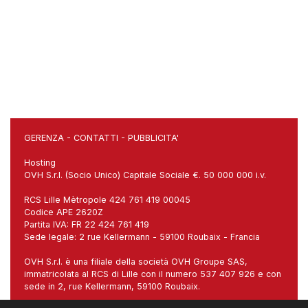
GERENZA
-
CONTATTI
-
PUBBLICITA'
Hosting
OVH S.r.l. (Socio Unico) Capitale Sociale €. 50 000 000 i.v.
RCS Lille Mètropole 424 761 419 00045
Codice APE 2620Z
Partita IVA: FR 22 424 761 419
Sede legale: 2 rue Kellermann - 59100 Roubaix - Francia
OVH S.r.l. è una filiale della società OVH Groupe SAS,
immatricolata al RCS di Lille con il numero 537 407 926 e con
sede in 2, rue Kellermann, 59100 Roubaix.