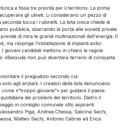
rica e fissa tre priorità per il territorio. La prima
recuperare gli uliveti. Li considerano un pezzo di
seconda tocca i rubinetti. La lista civica chiede di
ano pubblica, sbarrando la porta alle società private
 prende di mira le grandi multinazionali dell'energia. Il
i, ma respinge l'installazione di impianti eolici
. I giovani candidati mettono in chiaro le regole
ica: «Bessude non può diventare terreno di conquista
i smontare il pregiudizio secondo cui
solo agli anziani. I creatori della lista denunciano
ne come «“troppo giovane”» per guidare il paese.
otidiana dei problemi del territorio. Dietro il
eggio in consiglio comunale otto aspiranti
di Alessandro Piga, Andrea Chessa, Sabrina Sechi,
essa, Matteo Sechi, Antonio Cabras ed Erica