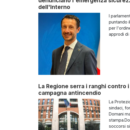
denunciano l'emergenza sicurezza
dell'Interno
I parlamen
puntando il
per l'ordin
approdi di 
La Regione serra i ranghi contro i 
campagna antincendio
La Protezi
sindaci, fo
Domani matt
stampa.Dom
soccorsi si