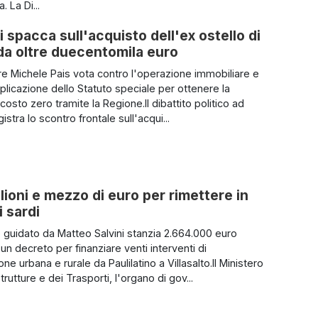
. La Di...
i spacca sull'acquisto dell'ex ostello di
a da oltre duecentomila euro
iere Michele Pais vota contro l'operazione immobiliare e
pplicazione dello Statuto speciale per ottenere la
 costo zero tramite la Regione.Il dibattito politico ad
istra lo scontro frontale sull'acqui...
lioni e mezzo di euro per rimettere in
i sardi
ro guidato da Matteo Salvini stanzia 2.664.000 euro
un decreto per finanziare venti interventi di
e urbana e rurale da Paulilatino a Villasalto.Il Ministero
strutture e dei Trasporti, l'organo di gov...