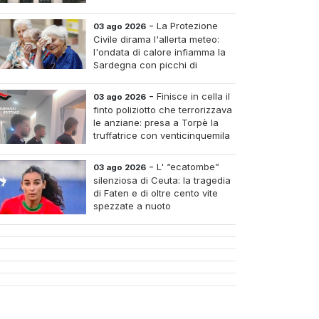
-
La Protezione
03 ago 2026
Civile dirama l'allerta meteo:
l'ondata di calore infiamma la
Sardegna con picchi di
arantadue gradi
-
Finisce in cella il
03 ago 2026
finto poliziotto che terrorizzava
le anziane: presa a Torpè la
truffatrice con venticinquemila
euro di oro rubato
-
L' “ecatombe”
03 ago 2026
silenziosa di Ceuta: la tragedia
di Faten e di oltre cento vite
spezzate a nuoto