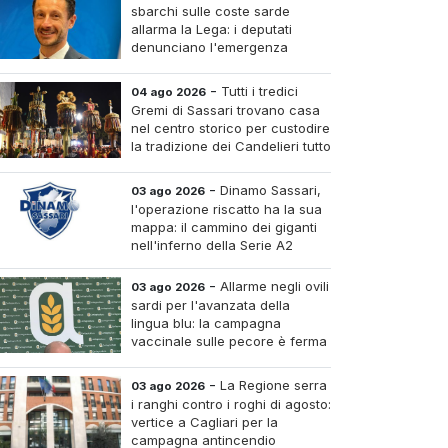
sbarchi sulle coste sarde
allarma la Lega: i deputati
denunciano l'emergenza
sicurezza e invocano Salvini al
Ministero dell'Interno
-
Tutti i tredici
04 ago 2026
Gremi di Sassari trovano casa
nel centro storico per custodire
la tradizione dei Candelieri tutto
l'anno
-
Dinamo Sassari,
03 ago 2026
l'operazione riscatto ha la sua
mappa: il cammino dei giganti
nell'inferno della Serie A2
-
Allarme negli ovili
03 ago 2026
sardi per l'avanzata della
lingua blu: la campagna
vaccinale sulle pecore è ferma
al venti per cento
-
La Regione serra
03 ago 2026
i ranghi contro i roghi di agosto:
vertice a Cagliari per la
campagna antincendio