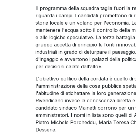
Il programma della squadra taglia fuori la reto
riguarda i campi. I candidati promettono di 
storia locale e un volano per l'economia. La 
mantenere l'acqua sotto il controllo della m
e alle logiche speculative. La terza battaglia
gruppo accetta di principio le fonti rinnovabil
industriali in grado di deturpare il paesaggio
d'ingaggio e avvertono i palazzi della polit
per decisioni calate dall’alto».
L'obiettivo politico della cordata è quello d
l'amministrazione della cosa pubblica spetta 
l'abitudine di etichettare la loro generazio
Rivendicano invece la conoscenza diretta e qu
candidato sindaco Mainetti corrono per un s
amministratori. I nomi in lista sono quelli 
Pietro Michele Porcheddu, Maria Teresa Ch
Dessena.