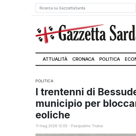
ATTUALITÀ
CRONACA
POLITICA
ECO
POLITICA
I trentenni di Bessud
municipio per bloccar
eoliche
11 mag 2026 12:05
-
Pasqualino Trubia