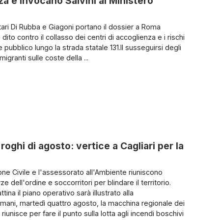
 e invocano Salvini al Ministero
tari Di Rubba e Giagoni portano il dossier a Roma
 dito contro il collasso dei centri di accoglienza e i rischi
e pubblico lungo la strada statale 131.Il susseguirsi degli
migranti sulle coste della ...
roghi di agosto: vertice a Cagliari per la
one Civile e l'assessorato all'Ambiente riuniscono
rze dell'ordine e soccorritori per blindare il territorio.
ina il piano operativo sarà illustrato alla
ani, martedì quattro agosto, la macchina regionale dei
 riunisce per fare il punto sulla lotta agli incendi boschivi