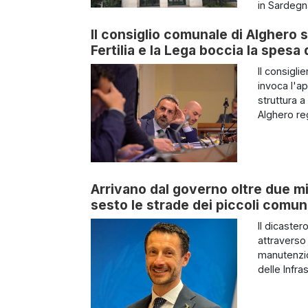
in Sardegna
Il consiglio comunale di Alghero s
Fertilia e la Lega boccia la spes
Il consigl
invoca l'a
struttura a
Alghero reg
Arrivano dal governo oltre due mi
sesto le strade dei piccoli comun
Il dicaste
attraverso 
manutenzion
delle Infra