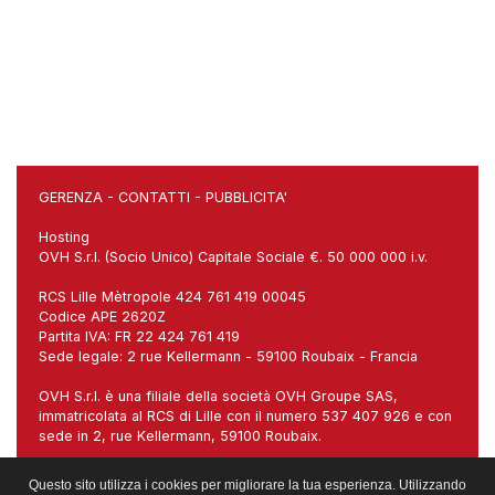
GERENZA
-
CONTATTI
-
PUBBLICITA'
Hosting
OVH S.r.l. (Socio Unico) Capitale Sociale €. 50 000 000 i.v.
RCS Lille Mètropole 424 761 419 00045
Codice APE 2620Z
Partita IVA: FR 22 424 761 419
Sede legale: 2 rue Kellermann - 59100 Roubaix - Francia
OVH S.r.l. è una filiale della società OVH Groupe SAS,
immatricolata al RCS di Lille con il numero 537 407 926 e con
sede in 2, rue Kellermann, 59100 Roubaix.
Sede italiana: Via Carlo Imbonati, 18, 20159 Milano (MI)
Questo sito utilizza i cookies per migliorare la tua esperienza. Utilizzando