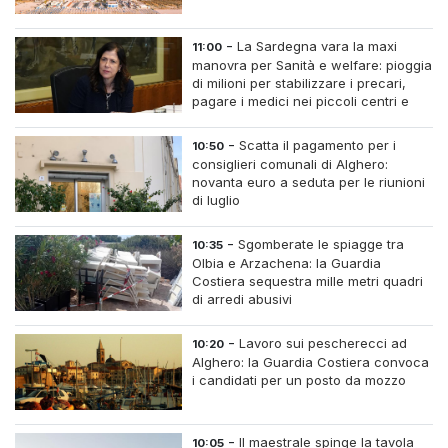
-
La Sardegna vara la maxi
11:00
manovra per Sanità e welfare: pioggia
di milioni per stabilizzare i precari,
pagare i medici nei piccoli centri e
assumere infermieri fissi nelle case di
riposo.
-
Scatta il pagamento per i
10:50
consiglieri comunali di Alghero:
novanta euro a seduta per le riunioni
di luglio
-
Sgomberate le spiagge tra
10:35
Olbia e Arzachena: la Guardia
Costiera sequestra mille metri quadri
di arredi abusivi
-
Lavoro sui pescherecci ad
10:20
Alghero: la Guardia Costiera convoca
i candidati per un posto da mozzo
-
Il maestrale spinge la tavola
10:05