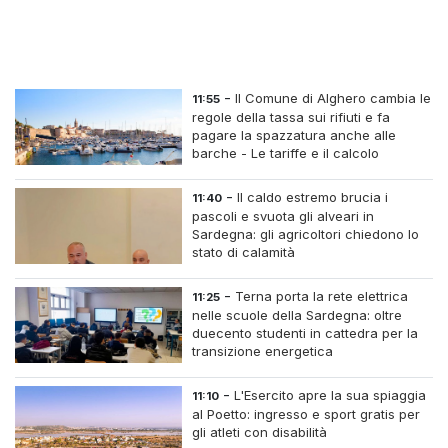
-
Il Comune di Alghero cambia le
11:55
regole della tassa sui rifiuti e fa
pagare la spazzatura anche alle
barche - Le tariffe e il calcolo
-
Il caldo estremo brucia i
11:40
pascoli e svuota gli alveari in
Sardegna: gli agricoltori chiedono lo
stato di calamità
-
Terna porta la rete elettrica
11:25
nelle scuole della Sardegna: oltre
duecento studenti in cattedra per la
transizione energetica
-
L'Esercito apre la sua spiaggia
11:10
al Poetto: ingresso e sport gratis per
gli atleti con disabilità