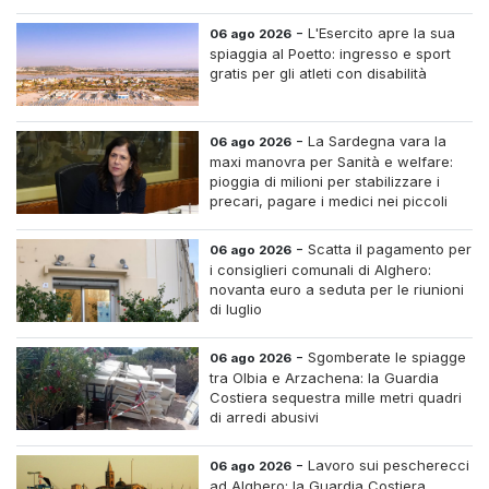
-
L'Esercito apre la sua
06 ago 2026
spiaggia al Poetto: ingresso e sport
gratis per gli atleti con disabilità
-
La Sardegna vara la
06 ago 2026
maxi manovra per Sanità e welfare:
pioggia di milioni per stabilizzare i
precari, pagare i medici nei piccoli
centri e assumere infermieri fissi nelle
case di riposo.
-
Scatta il pagamento per
06 ago 2026
i consiglieri comunali di Alghero:
novanta euro a seduta per le riunioni
di luglio
-
Sgomberate le spiagge
06 ago 2026
tra Olbia e Arzachena: la Guardia
Costiera sequestra mille metri quadri
di arredi abusivi
-
Lavoro sui pescherecci
06 ago 2026
ad Alghero: la Guardia Costiera