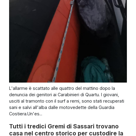
L'allarme è scattato alle quattro del mattino dopo la
denuncia dei genitori ai Carabinieri di Quartu. I giovani,
usciti al tramonto con il surf a remi, sono stati recuperati
sani e salvi all'alba dalle motovedette della Guardia
Costiera.Un'es...
Tutti i tredici Gremi di Sassari trovano
casa nel centro storico per custodire la