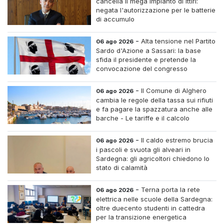
cancella il mega impianto di Ittiri:
negata l'autorizzazione per le batterie
di accumulo
-
Alta tensione nel Partito
06 ago 2026
Sardo d'Azione a Sassari: la base
sfida il presidente e pretende la
convocazione del congresso
straordinario
-
Il Comune di Alghero
06 ago 2026
cambia le regole della tassa sui rifiuti
e fa pagare la spazzatura anche alle
barche - Le tariffe e il calcolo
-
Il caldo estremo brucia
06 ago 2026
i pascoli e svuota gli alveari in
Sardegna: gli agricoltori chiedono lo
stato di calamità
-
Terna porta la rete
06 ago 2026
elettrica nelle scuole della Sardegna:
oltre duecento studenti in cattedra
per la transizione energetica