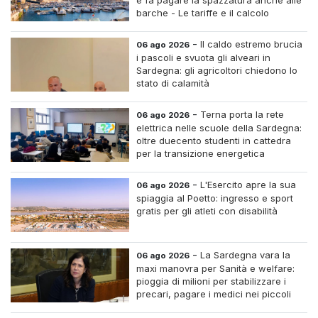
e fa pagare la spazzatura anche alle
barche - Le tariffe e il calcolo
-
Il caldo estremo brucia
06 ago 2026
i pascoli e svuota gli alveari in
Sardegna: gli agricoltori chiedono lo
stato di calamità
-
Terna porta la rete
06 ago 2026
elettrica nelle scuole della Sardegna:
oltre duecento studenti in cattedra
per la transizione energetica
-
L'Esercito apre la sua
06 ago 2026
spiaggia al Poetto: ingresso e sport
gratis per gli atleti con disabilità
-
La Sardegna vara la
06 ago 2026
maxi manovra per Sanità e welfare:
pioggia di milioni per stabilizzare i
precari, pagare i medici nei piccoli
centri e assumere infermieri fissi nelle