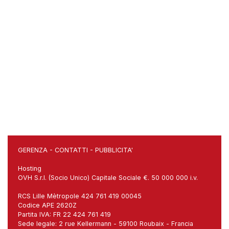
GERENZA
-
CONTATTI
-
PUBBLICITA'
Hosting
OVH S.r.l. (Socio Unico) Capitale Sociale €. 50 000 000 i.v.
RCS Lille Mètropole 424 761 419 00045
Codice APE 2620Z
Partita IVA: FR 22 424 761 419
Sede legale: 2 rue Kellermann - 59100 Roubaix - Francia