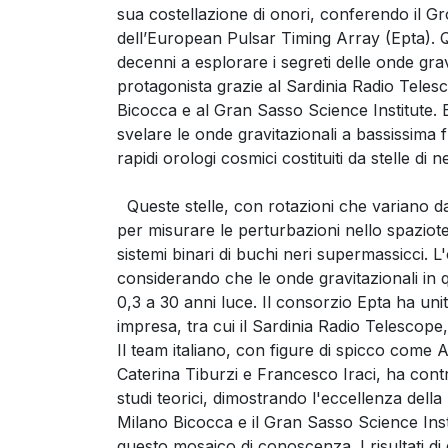
sua costellazione di onori, conferendo il 
dell’European Pulsar Timing Array (Epta). Q
decenni a esplorare i segreti delle onde grav
protagonista grazie al Sardinia Radio Telescop
Bicocca e al Gran Sasso Science Institute. E
svelare le onde gravitazionali a bassissima 
rapidi orologi cosmici costituiti da stelle di 
Queste stelle, con rotazioni che variano d
per misurare le perturbazioni nello spaziot
sistemi binari di buchi neri supermassicci. 
considerando che le onde gravitazionali in
0,3 a 30 anni luce. Il consorzio Epta ha uni
impresa, tra cui il Sardinia Radio Telescope,
Il team italiano, con figure di spicco come
Caterina Tiburzi e Francesco Iraci, ha con
studi teorici, dimostrando l'eccellenza della
Milano Bicocca e il Gran Sasso Science Ins
questo mosaico di conoscenza. I risultati di 