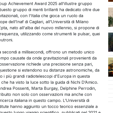
Group Achievement Award 2025 all'illustre gruppo
cen
uesto gruppo di menti brillanti ha dedicato oltre due
itazionali, con l'Italia che gioca un ruolo da
e dell’Inaf di Cagliari, all’Università di Milano
pta, nato all'alba del nuovo millennio, si propone di
frequenza, utilizzando come strumenti le pulsar, quei
neutroni.
a secondi a millisecondi, offrono un metodo unico
empo causate da onde gravitazionali provenienti da
L'osservazione richiede una precisione senza pari,
 questione si estendono su distanze astronomiche, da
to i più grandi radiotelescopi d'Europa in questa
 che ha visto la luce sotto la guida di Nichi D’Amico.
 Andrea Possenti, Marta Burgay, Delphine Perrodin,
tribuito non solo con osservazioni ma anche con
 ricerca italiana in questo campo. L’Università di
titute hanno aggiunto un tocco teorico essenziale a
questo lungo viaggio scientifico, pubblicati nel 2021 e