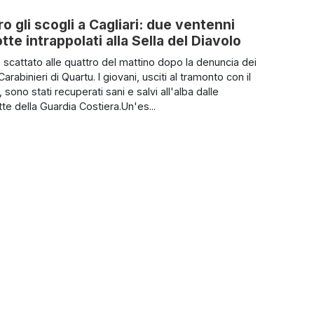
ro gli scogli a Cagliari: due ventenni
tte intrappolati alla Sella del Diavolo
è scattato alle quattro del mattino dopo la denuncia dei
 Carabinieri di Quartu. I giovani, usciti al tramonto con il
, sono stati recuperati sani e salvi all'alba dalle
e della Guardia Costiera.Un'es...