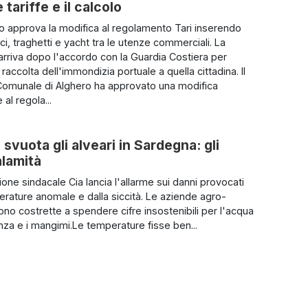
tariffe e il calcolo
io approva la modifica al regolamento Tari inserendo
i, traghetti e yacht tra le utenze commerciali. La
arriva dopo l'accordo con la Guardia Costiera per
a raccolta dell'immondizia portuale a quella cittadina. Il
Comunale di Alghero ha approvato una modifica
 al regola...
 svuota gli alveari in Sardegna: gli
alamità
one sindacale Cia lancia l'allarme sui danni provocati
erature anomale e dalla siccità. Le aziende agro-
ono costrette a spendere cifre insostenibili per l'acqua
za e i mangimi.Le temperature fisse ben...