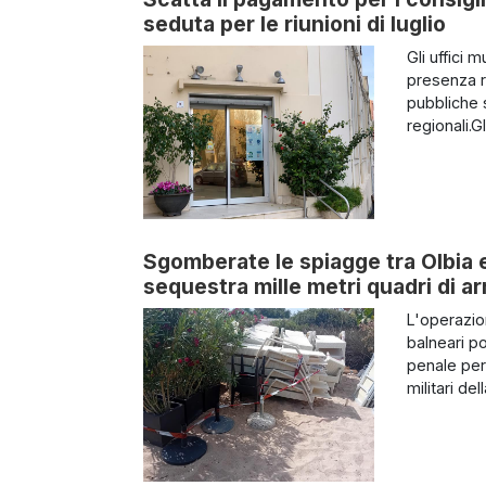
seduta per le riunioni di luglio
Gli uffici 
presenza r
pubbliche s
regionali.Gl
Sgomberate le spiagge tra Olbia 
sequestra mille metri quadri di ar
L'operazio
balneari po
penale per 
militari del