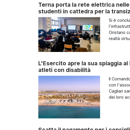
Terna porta la rete elettrica nel
studenti in cattedra per la trans
Si è concl
l'infrastrut
Oristano co
realtà virt
L'Esercito apre la sua spiaggia al
atleti con disabilità
Il Comando
con l'asso
Cagliari s
dei loro a
Scatta il pagamento per i consigl