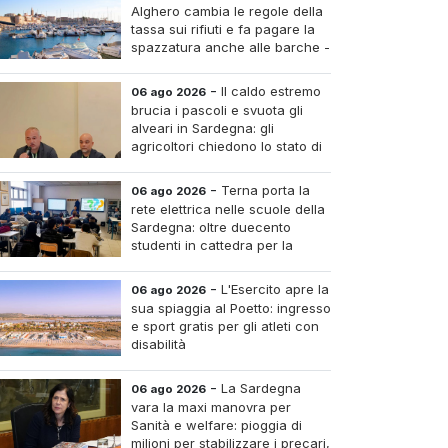
Alghero cambia le regole della
tassa sui rifiuti e fa pagare la
spazzatura anche alle barche -
Le tariffe e il calcolo
-
Il caldo estremo
06 ago 2026
brucia i pascoli e svuota gli
alveari in Sardegna: gli
agricoltori chiedono lo stato di
calamità
-
Terna porta la
06 ago 2026
rete elettrica nelle scuole della
Sardegna: oltre duecento
studenti in cattedra per la
transizione energetica
-
L'Esercito apre la
06 ago 2026
sua spiaggia al Poetto: ingresso
e sport gratis per gli atleti con
disabilità
-
La Sardegna
06 ago 2026
vara la maxi manovra per
Sanità e welfare: pioggia di
milioni per stabilizzare i precari,