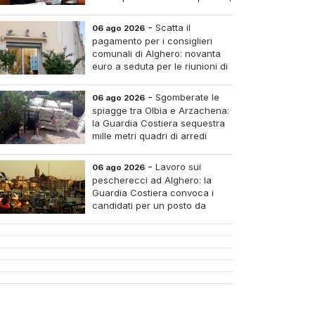
pagare i medici nei piccoli
tri e assumere infermieri fissi nelle case di riposo.
-
Scatta il
06 ago 2026
pagamento per i consiglieri
comunali di Alghero: novanta
euro a seduta per le riunioni di
luglio
-
Sgomberate le
06 ago 2026
spiagge tra Olbia e Arzachena:
la Guardia Costiera sequestra
mille metri quadri di arredi
abusivi
-
Lavoro sui
06 ago 2026
pescherecci ad Alghero: la
Guardia Costiera convoca i
candidati per un posto da
mozzo