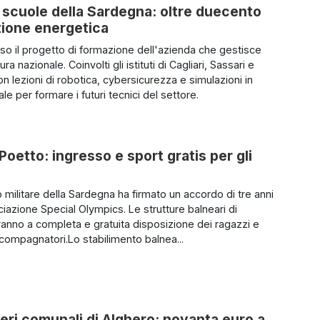
le scuole della Sardegna: oltre duecento
izione energetica
uso il progetto di formazione dell'azienda che gestisce
tura nazionale. Coinvolti gli istituti di Cagliari, Sassari e
n lezioni di robotica, cybersicurezza e simulazioni in
uale per formare i futuri tecnici del settore.
 Poetto: ingresso e sport gratis per gli
 militare della Sardegna ha firmato un accordo di tre anni
ciazione Special Olympics. Le strutture balneari di
aranno a completa e gratuita disposizione dei ragazzi e
ccompagnatori.Lo stabilimento balnea...
ieri comunali di Alghero: novanta euro a