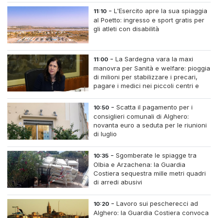
-
L'Esercito apre la sua spiaggia
11:10
al Poetto: ingresso e sport gratis per
gli atleti con disabilità
-
La Sardegna vara la maxi
11:00
manovra per Sanità e welfare: pioggia
di milioni per stabilizzare i precari,
pagare i medici nei piccoli centri e
assumere infermieri fissi nelle case di
riposo.
-
Scatta il pagamento per i
10:50
consiglieri comunali di Alghero:
novanta euro a seduta per le riunioni
di luglio
-
Sgomberate le spiagge tra
10:35
Olbia e Arzachena: la Guardia
Costiera sequestra mille metri quadri
di arredi abusivi
-
Lavoro sui pescherecci ad
10:20
Alghero: la Guardia Costiera convoca