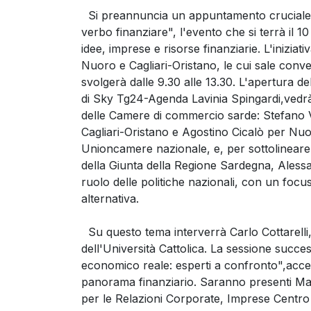
Si preannuncia un appuntamento cruciale p
verbo finanziare", l'evento che si terrà il 
idee, imprese e risorse finanziarie. L'inizi
Nuoro e Cagliari-Oristano, le cui sale conv
svolgerà dalle 9.30 alle 13.30. L'apertura de
di Sky Tg24-Agenda Lavinia Spingardi,vedrà i s
delle Camere di commercio sarde: Stefano V
Cagliari-Oristano e Agostino Cicalò per Nuor
Unioncamere nazionale, e, per sottolineare l
della Giunta della Regione Sardegna, Alessa
ruolo delle politiche nazionali, con un focus
alternativa.
Su questo tema interverrà Carlo Cottarelli, d
dell'Università Cattolica. La sessione success
economico reale: esperti a confronto",accend
panorama finanziario. Saranno presenti Mar
per le Relazioni Corporate, Imprese Centro 