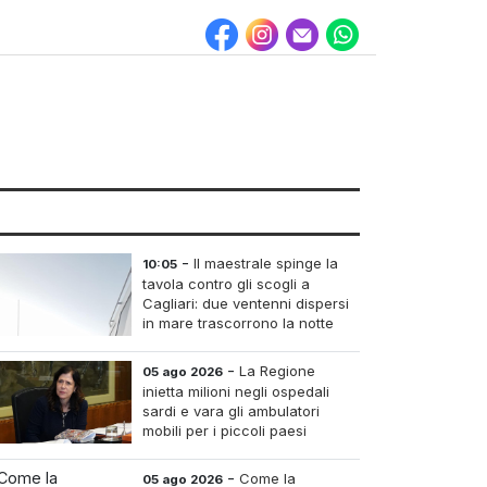
-
Il maestrale spinge la
10:05
tavola contro gli scogli a
Cagliari: due ventenni dispersi
in mare trascorrono la notte
intrappolati alla Sella del
Diavolo
-
La Regione
05 ago 2026
inietta milioni negli ospedali
sardi e vara gli ambulatori
mobili per i piccoli paesi
-
Come la
05 ago 2026