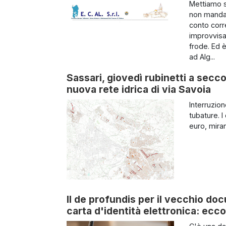
Mettiamo su
non manda 
conto corr
improvvisa
frode. Ed 
ad Alg...
Sassari, giovedì rubinetti a secco 
nuova rete idrica di via Savoia
Interruzio
tubature. I
euro, miran
Il de profundis per il vecchio do
carta d'identità elettronica: ecc