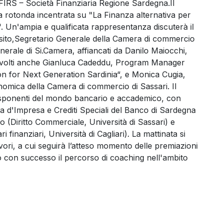
SFIRS – Società Finanziaria Regione Sardegna.Il
la rotonda incentrata su "La Finanza alternativa per
 Un'ampia e qualificata rappresentanza discuterà il
posito,Segretario Generale della Camera di commercio
enerale di Si.Camera, affiancati da Danilo Maiocchi,
involti anche Gianluca Cadeddu, Program Manager
n for Next Generation Sardinia“, e Monica Cugia,
omica della Camera di commercio di Sassari. Il
i esponenti del mondo bancario e accademico, con
a d'Impresa e Crediti Speciali del Banco di Sardegna
o (Diritto Commerciale, Università di Sassari) e
finanziari, Università di Cagliari). La mattinata si
vori, a cui seguirà l’atteso momento delle premiazioni
 con successo il percorso di coaching nell'ambito