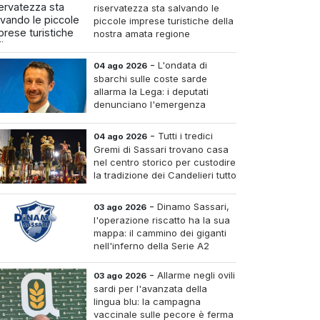
riservatezza sta salvando le
piccole imprese turistiche della
nostra amata regione
-
L'ondata di
04 ago 2026
sbarchi sulle coste sarde
allarma la Lega: i deputati
denunciano l'emergenza
sicurezza e invocano Salvini al
Ministero dell'Interno
-
Tutti i tredici
04 ago 2026
Gremi di Sassari trovano casa
nel centro storico per custodire
la tradizione dei Candelieri tutto
l'anno
-
Dinamo Sassari,
03 ago 2026
l'operazione riscatto ha la sua
mappa: il cammino dei giganti
nell'inferno della Serie A2
-
Allarme negli ovili
03 ago 2026
sardi per l'avanzata della
lingua blu: la campagna
vaccinale sulle pecore è ferma