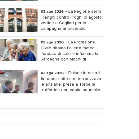
al venti per cento
-
La Regione serra
03 ago 2026
i ranghi contro i roghi di agosto:
vertice a Cagliari per la
campagna antincendio
-
La Protezione
03 ago 2026
Civile dirama l'allerta meteo:
l'ondata di calore infiamma la
Sardegna con picchi di
arantadue gradi
-
Finisce in cella il
03 ago 2026
finto poliziotto che terrorizzava
le anziane: presa a Torpè la
truffatrice con venticinquemila
euro di oro rubato