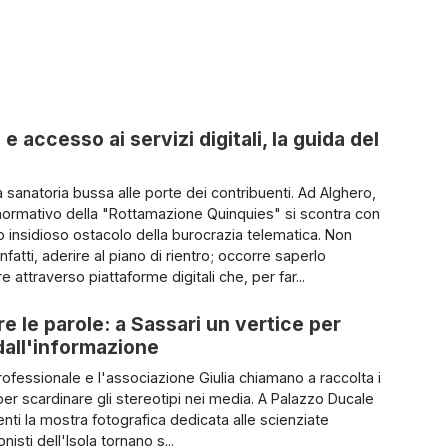
accesso ai servizi digitali, la guida del
 sanatoria bussa alle porte dei contribuenti. Ad Alghero,
to normativo della "Rottamazione Quinquies" si scontra con
to insidioso ostacolo della burocrazia telematica. Non
infatti, aderire al piano di rientro; occorre saperlo
e attraverso piattaforme digitali che, per far...
re le parole: a Sassari un vertice per
 dall'informazione
rofessionale e l'associazione Giulia chiamano a raccolta i
 per scardinare gli stereotipi nei media. A Palazzo Ducale
enti la mostra fotografica dedicata alle scienziate
ronisti dell'Isola tornano s...