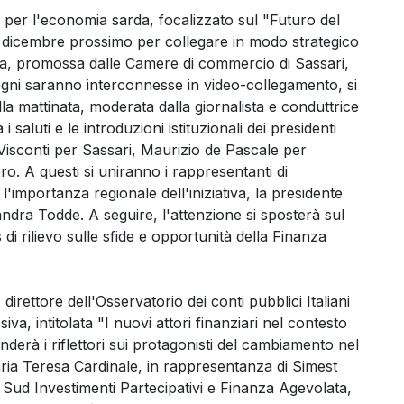
er l'economia sarda, focalizzato sul "Futuro del
10 dicembre prossimo per collegare in modo strategico
ativa, promossa dalle Camere di commercio di Sassari,
egni saranno interconnesse in video-collegamento, si
lla mattinata, moderata dalla giornalista e conduttrice
aluti e le introduzioni istituzionali dei presidenti
isconti per Sassari, Maurizio de Pascale per
o. A questi si uniranno i rappresentanti di
'importanza regionale dell'iniziativa, la presidente
ndra Todde. A seguire, l'attenzione si sposterà sul
 di rilievo sulle sfide e opportunità della Finanza
irettore dell'Osservatorio dei conti pubblici Italiani
iva, intitolata "I nuovi attori finanziari nel contesto
erà i riflettori sui protagonisti del cambiamento nel
ia Teresa Cardinale, in rappresentanza di Simest
Sud Investimenti Partecipativi e Finanza Agevolata,