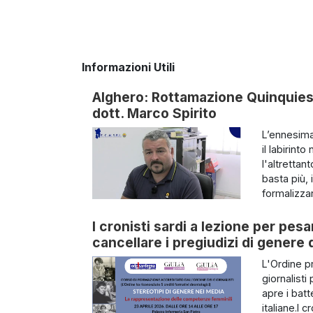
Informazioni Utili
Alghero: Rottamazione Quinquies e 
dott. Marco Spirito
L’ennesima
il labirin
l'altrettan
basta più, 
formalizzar
I cronisti sardi a lezione per pesa
cancellare i pregiudizi di genere
L'Ordine p
giornalisti
apre i batt
italiane.I c