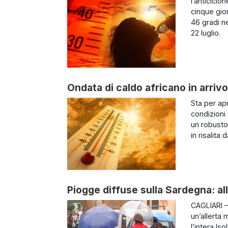
l’anticiclo
cinque gio
46 gradi ne
22 luglio.
Ondata di caldo africano in arriv
Sta per ap
condizioni
un robusto
in risalita 
Piogge diffuse sulla Sardegna: all
CAGLIARI 
un’allerta
l’intera Is