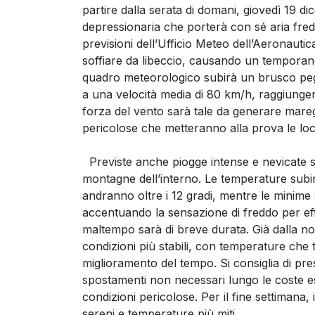
partire dalla serata di domani, giovedì 19 di
depressionaria che porterà con sé aria fredd
previsioni dell’Ufficio Meteo dell’Aeronauti
soffiare da libeccio, causando un temporan
quadro meteorologico subirà un brusco pegg
a una velocità media di 80 km/h, raggiungen
forza del vento sarà tale da generare mareg
pericolose che metteranno alla prova le loca
Previste anche piogge intense e nevicate s
montagne dell’interno. Le temperature subir
andranno oltre i 12 gradi, mentre le minime s
accentuando la sensazione di freddo per effe
maltempo sarà di breve durata. Già dalla not
condizioni più stabili, con temperature che
miglioramento del tempo. Si consiglia di pre
spostamenti non necessari lungo le coste e
condizioni pericolose. Per il fine settimana,
sereni e temperature più miti.