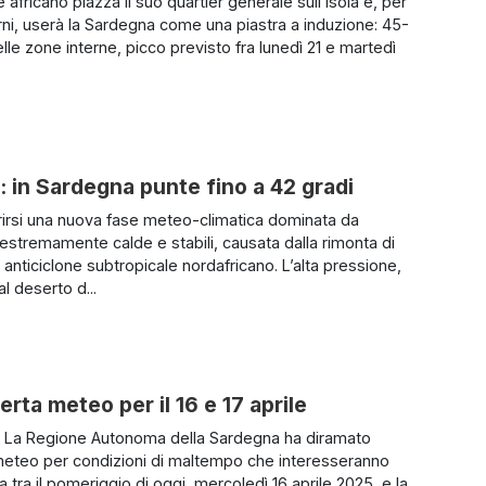
ne africano piazza il suo quartier generale sull’Isola e, per
rni, userà la Sardegna come una piastra a induzione: 45-
lle zone interne, picco previsto fra lunedì 21 e martedì
o: in Sardegna punte fino a 42 gradi
rirsi una nuova fase meteo-climatica dominata da
 estremamente calde e stabili, causata dalla rimonta di
 anticiclone subtropicale nordafricano. L’alta pressione,
dal deserto d...
erta meteo per il 16 e 17 aprile
– La Regione Autonoma della Sardegna ha diramato
 meteo per condizioni di maltempo che interesseranno
ola tra il pomeriggio di oggi, mercoledì 16 aprile 2025, e la