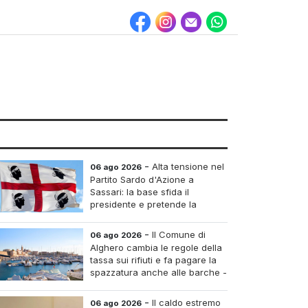
-
Alta tensione nel
06 ago 2026
Partito Sardo d'Azione a
Sassari: la base sfida il
presidente e pretende la
convocazione del congresso
aordinario
-
Il Comune di
06 ago 2026
Alghero cambia le regole della
tassa sui rifiuti e fa pagare la
spazzatura anche alle barche -
Le tariffe e il calcolo
-
Il caldo estremo
06 ago 2026