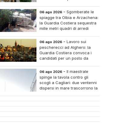
luglio
-
Sgomberate le
06 ago 2026
spiagge tra Olbia e Arzachena:
la Guardia Costiera sequestra
mille metri quadri di arredi
abusivi
-
Lavoro sui
06 ago 2026
pescherecci ad Alghero: la
Guardia Costiera convoca i
candidati per un posto da
mozzo
-
Il maestrale
06 ago 2026
spinge la tavola contro gli
scogli a Cagliari: due ventenni
dispersi in mare trascorrono la
notte intrappolati alla Sella del
Diavolo