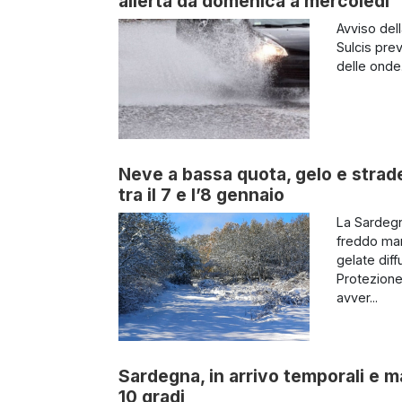
allerta da domenica a mercoledì
Avviso dell
Sulcis prev
delle onde
Neve a bassa quota, gelo e strade
tra il 7 e l’8 gennaio
La Sardegn
freddo mar
gelate diff
Protezione
avver...
Sardegna, in arrivo temporali e m
10 gradi