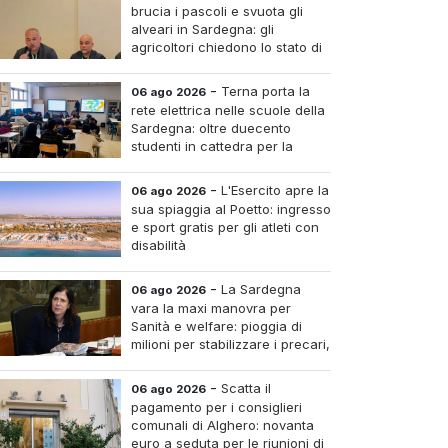
brucia i pascoli e svuota gli
alveari in Sardegna: gli
agricoltori chiedono lo stato di
calamità
-
Terna porta la
06 ago 2026
rete elettrica nelle scuole della
Sardegna: oltre duecento
studenti in cattedra per la
transizione energetica
-
L'Esercito apre la
06 ago 2026
sua spiaggia al Poetto: ingresso
e sport gratis per gli atleti con
disabilità
-
La Sardegna
06 ago 2026
vara la maxi manovra per
Sanità e welfare: pioggia di
milioni per stabilizzare i precari,
pagare i medici nei piccoli
tri e assumere infermieri fissi nelle case di riposo.
-
Scatta il
06 ago 2026
pagamento per i consiglieri
comunali di Alghero: novanta
euro a seduta per le riunioni di