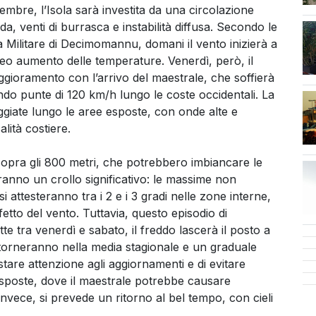
cembre, l’Isola sarà investita da una circolazione
a, venti di burrasca e instabilità diffusa. Secondo le
ca Militare di Decimomannu, domani il vento inizierà a
eo aumento delle temperature. Venerdì, però, il
ioramento con l’arrivo del maestrale, che soffierà
do punte di 120 km/h lungo le coste occidentali. La
giate lungo le aree esposte, con onde alte e
lità costiere.
opra gli 800 metri, che potrebbero imbiancare le
anno un crollo significativo: le massime non
i attesteranno tra i 2 e i 3 gradi nelle zone interne,
tto del vento. Tuttavia, questo episodio di
te tra venerdì e sabato, il freddo lascerà il posto a
 torneranno nella media stagionale e un graduale
stare attenzione agli aggiornamenti e di evitare
sposte, dove il maestrale potrebbe causare
 invece, si prevede un ritorno al bel tempo, con cieli