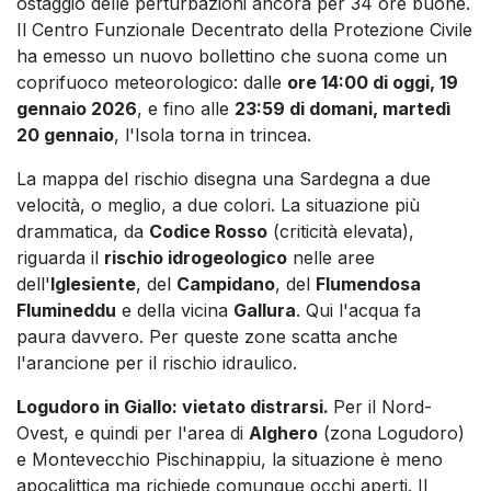
ostaggio delle perturbazioni ancora per 34 ore buone.
Il Centro Funzionale Decentrato della Protezione Civile
ha emesso un nuovo bollettino che suona come un
coprifuoco meteorologico: dalle
ore 14:00 di oggi, 19
gennaio 2026
, e fino alle
23:59 di domani, martedì
20 gennaio
, l'Isola torna in trincea.
La mappa del rischio disegna una Sardegna a due
velocità, o meglio, a due colori. La situazione più
drammatica, da
Codice Rosso
(criticità elevata),
riguarda il
rischio idrogeologico
nelle aree
dell'
Iglesiente
, del
Campidano
, del
Flumendosa
Flumineddu
e della vicina
Gallura
. Qui l'acqua fa
paura davvero. Per queste zone scatta anche
l'arancione per il rischio idraulico.
Logudoro in Giallo: vietato distrarsi.
Per il Nord-
Ovest, e quindi per l'area di
Alghero
(zona Logudoro)
e Montevecchio Pischinappiu, la situazione è meno
apocalittica ma richiede comunque occhi aperti. Il