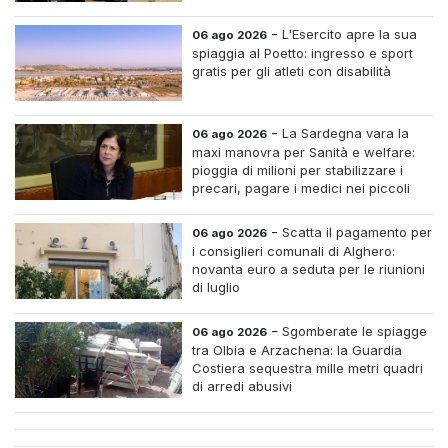
-
L'Esercito apre la sua
06 ago 2026
spiaggia al Poetto: ingresso e sport
gratis per gli atleti con disabilità
-
La Sardegna vara la
06 ago 2026
maxi manovra per Sanità e welfare:
pioggia di milioni per stabilizzare i
precari, pagare i medici nei piccoli
centri e assumere infermieri fissi nelle
case di riposo.
-
Scatta il pagamento per
06 ago 2026
i consiglieri comunali di Alghero:
novanta euro a seduta per le riunioni
di luglio
-
Sgomberate le spiagge
06 ago 2026
tra Olbia e Arzachena: la Guardia
Costiera sequestra mille metri quadri
di arredi abusivi