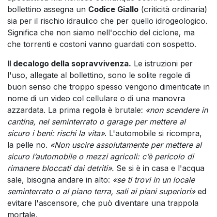
bollettino assegna un
Codice Giallo
(criticità ordinaria)
sia per il rischio idraulico che per quello idrogeologico.
Significa che non siamo nell'occhio del ciclone, ma
che torrenti e costoni vanno guardati con sospetto.
Il decalogo della sopravvivenza.
Le istruzioni per
l'uso, allegate al bollettino, sono le solite regole di
buon senso che troppo spesso vengono dimenticate in
nome di un video col cellulare o di una manovra
azzardata. La prima regola è brutale:
«non scendere in
cantina, nel seminterrato o garage per mettere al
sicuro i beni: rischi la vita»
. L'automobile si ricompra,
la pelle no.
«Non uscire assolutamente per mettere al
sicuro l’automobile o mezzi agricoli: c’è pericolo di
rimanere bloccati dai detriti»
. Se si è in casa e l'acqua
sale, bisogna andare in alto:
«se ti trovi in un locale
seminterrato o al piano terra, sali ai piani superiori»
ed
evitare l'ascensore, che può diventare una trappola
mortale.