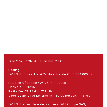
GERENZA
-
CONTATTI
-
PUBBLICITA'
Hosting
OVH S.r.l. (Socio Unico) Capitale Sociale €. 50 000 000 i.v.
RCS Lille Mètropole 424 761 419 00045
Codice APE 2620Z
Partita IVA: FR 22 424 761 419
Sede legale: 2 rue Kellermann - 59100 Roubaix - Francia
OVH S.r.l. è una filiale della società OVH Groupe SAS,