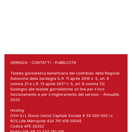
GERENZA
-
CONTATTI
-
PUBBLICITA'
Testata giornalistica beneficiaria del contributo della Regione
Autonoma della Sardegna (L.R. 11 aprile 2016 n. 5, art. 9
comma 21 e L.R. 13 aprile 2017 n. 5, art. 8 comma 13)
Sostegno alle testate giornalistiche on line per il loro
funzionamento e per il miglioramento del servizio - Annualità
2025.
Hosting:
OVH S.r.l. (Socio Unico) Capitale Sociale € 50 000 000 i.v.
RCS Lille Mètropole 424 761 419 00045
Codice APE 2620Z
Partita IVA: FR 22 424 761 419