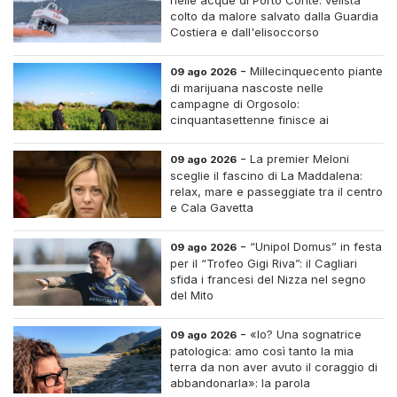
nelle acque di Porto Conte: velista
colto da malore salvato dalla Guardia
Costiera e dall'elisoccorso
-
Millecinquecento piante
09 ago 2026
di marijuana nascoste nelle
campagne di Orgosolo:
cinquantasettenne finisce ai
domiciliari dopo un inseguimento tra i
cespugli
-
La premier Meloni
09 ago 2026
sceglie il fascino di La Maddalena:
relax, mare e passeggiate tra il centro
e Cala Gavetta
-
“Unipol Domus” in festa
09 ago 2026
per il “Trofeo Gigi Riva”: il Cagliari
sfida i francesi del Nizza nel segno
del Mito
-
«Io? Una sognatrice
09 ago 2026
patologica: amo così tanto la mia
terra da non aver avuto il coraggio di
abbandonarla»: la parola