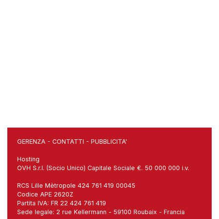
GERENZA
-
CONTATTI
-
PUBBLICITA'
Hosting
OVH S.r.l. (Socio Unico) Capitale Sociale €. 50 000 000 i.v.
RCS Lille Mètropole 424 761 419 00045
Codice APE 2620Z
Partita IVA: FR 22 424 761 419
Sede legale: 2 rue Kellermann - 59100 Roubaix - Francia