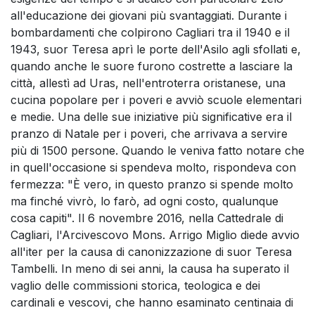
all'educazione dei giovani più svantaggiati. Durante i
bombardamenti che colpirono Cagliari tra il 1940 e il
1943, suor Teresa aprì le porte dell'Asilo agli sfollati e,
quando anche le suore furono costrette a lasciare la
città, allestì ad Uras, nell'entroterra oristanese, una
cucina popolare per i poveri e avviò scuole elementari
e medie. Una delle sue iniziative più significative era il
pranzo di Natale per i poveri, che arrivava a servire
più di 1500 persone. Quando le veniva fatto notare che
in quell'occasione si spendeva molto, rispondeva con
fermezza: "È vero, in questo pranzo si spende molto
ma finché vivrò, lo farò, ad ogni costo, qualunque
cosa capiti". Il 6 novembre 2016, nella Cattedrale di
Cagliari, l'Arcivescovo Mons. Arrigo Miglio diede avvio
all'iter per la causa di canonizzazione di suor Teresa
Tambelli. In meno di sei anni, la causa ha superato il
vaglio delle commissioni storica, teologica e dei
cardinali e vescovi, che hanno esaminato centinaia di