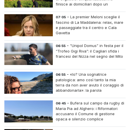
finisce ai domiciliari dopo un
inseguimento tra i cespugli
-
La premier Meloni sceglie il
07:05
fascino di La Maddalena: relax, mare
e passeggiate tra il centro e Cala
Gavetta
-
“Unipol Domus” in festa per il
06:55
“Trofeo Gigi Riva”: il Cagliari sfida i
francesi del Nizza nel segno del Mito
-
«Io? Una sognatrice
06:55
patologica: amo così tanto la mia
terra da non aver avuto il coraggio di
abbandonarla»: la parola
all'imprenditrice Sabrina Caredda
-
Bufera sul campo da rugby di
06:45
Maria Pia ad Alghero: i Riformatori
accusano il Comune di gestione
opaca e silenzio complice