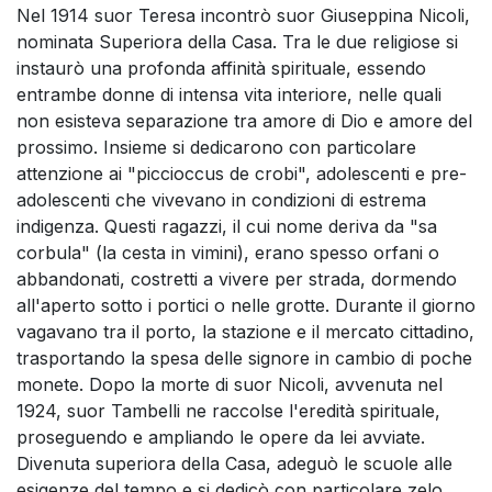
Nel 1914 suor Teresa incontrò suor Giuseppina Nicoli,
nominata Superiora della Casa. Tra le due religiose si
instaurò una profonda affinità spirituale, essendo
entrambe donne di intensa vita interiore, nelle quali
non esisteva separazione tra amore di Dio e amore del
prossimo. Insieme si dedicarono con particolare
attenzione ai "piccioccus de crobi", adolescenti e pre-
adolescenti che vivevano in condizioni di estrema
indigenza. Questi ragazzi, il cui nome deriva da "sa
corbula" (la cesta in vimini), erano spesso orfani o
abbandonati, costretti a vivere per strada, dormendo
all'aperto sotto i portici o nelle grotte. Durante il giorno
vagavano tra il porto, la stazione e il mercato cittadino,
trasportando la spesa delle signore in cambio di poche
monete. Dopo la morte di suor Nicoli, avvenuta nel
1924, suor Tambelli ne raccolse l'eredità spirituale,
proseguendo e ampliando le opere da lei avviate.
Divenuta superiora della Casa, adeguò le scuole alle
esigenze del tempo e si dedicò con particolare zelo