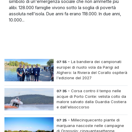
simbolo di un'emergenza sociale che non ammette più
alibi. 128.000 famiglie vivono sotto la soglia di povertà
assoluta nell'isola. Due anni fa erano 118.000. In due anni,
10.000...
-
La bandiera dei campionati
07:55
europei di nuoto vola da Parigi ad
Alghero: la Riviera del Corallo ospiterà
l'edizione del 2027
-
Corsa contro il tempo nelle
07:35
acque di Porto Conte: velista colto da
malore salvato dalla Guardia Costiera
e dall'elisoccorso
-
Millecinquecento piante di
07:25
marijuana nascoste nelle campagne
di Orgosolo: cinquantasettenne