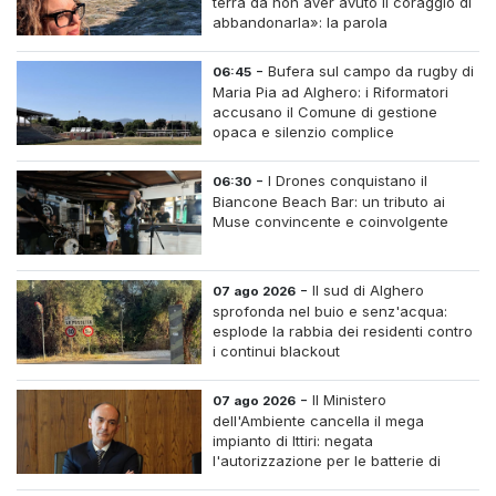
terra da non aver avuto il coraggio di
abbandonarla»: la parola
all'imprenditrice Sabrina Caredda
-
Bufera sul campo da rugby di
06:45
Maria Pia ad Alghero: i Riformatori
accusano il Comune di gestione
opaca e silenzio complice
-
I Drones conquistano il
06:30
Biancone Beach Bar: un tributo ai
Muse convincente e coinvolgente
-
Il sud di Alghero
07 ago 2026
sprofonda nel buio e senz'acqua:
esplode la rabbia dei residenti contro
i continui blackout
-
Il Ministero
07 ago 2026
dell'Ambiente cancella il mega
impianto di Ittiri: negata
l'autorizzazione per le batterie di
accumulo