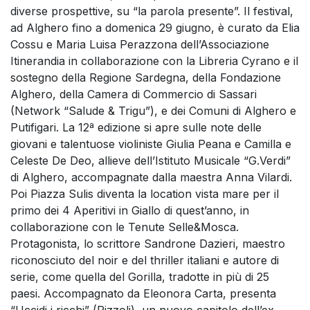
diverse prospettive, su “la parola presente”. Il festival,
ad Alghero fino a domenica 29 giugno, è curato da Elia
Cossu e Maria Luisa Perazzona dell’Associazione
Itinerandia in collaborazione con la Libreria Cyrano e il
sostegno della Regione Sardegna, della Fondazione
Alghero, della Camera di Commercio di Sassari
(Network “Salude & Trigu”), e dei Comuni di Alghero e
Putifigari. La 12ª edizione si apre sulle note delle
giovani e talentuose violiniste Giulia Peana e Camilla e
Celeste De Deo, allieve dell’Istituto Musicale “G.Verdi”
di Alghero, accompagnate dalla maestra Anna Vilardi.
Poi Piazza Sulis diventa la location vista mare per il
primo dei 4 Aperitivi in Giallo di quest’anno, in
collaborazione con le Tenute Selle&Mosca.
Protagonista, lo scrittore Sandrone Dazieri, maestro
riconosciuto del noir e del thriller italiani e autore di
serie, come quella del Gorilla, tradotte in più di 25
paesi. Accompagnato da Eleonora Carta, presenta
“Uccidi i ricchi” (Rizzoli), un nuovo capitolo dell’ex