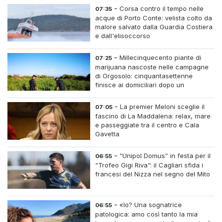
-
Corsa contro il tempo nelle
07:35
acque di Porto Conte: velista colto da
malore salvato dalla Guardia Costiera
e dall'elisoccorso
-
Millecinquecento piante di
07:25
marijuana nascoste nelle campagne
di Orgosolo: cinquantasettenne
finisce ai domiciliari dopo un
inseguimento tra i cespugli
-
La premier Meloni sceglie il
07:05
fascino di La Maddalena: relax, mare
e passeggiate tra il centro e Cala
Gavetta
-
“Unipol Domus” in festa per il
06:55
“Trofeo Gigi Riva”: il Cagliari sfida i
francesi del Nizza nel segno del Mito
-
«Io? Una sognatrice
06:55
patologica: amo così tanto la mia