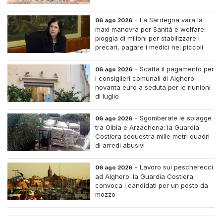
-
La Sardegna vara la
06 ago 2026
maxi manovra per Sanità e welfare:
pioggia di milioni per stabilizzare i
precari, pagare i medici nei piccoli
centri e assumere infermieri fissi nelle
case di riposo.
-
Scatta il pagamento per
06 ago 2026
i consiglieri comunali di Alghero:
novanta euro a seduta per le riunioni
di luglio
-
Sgomberate le spiagge
06 ago 2026
tra Olbia e Arzachena: la Guardia
Costiera sequestra mille metri quadri
di arredi abusivi
-
Lavoro sui pescherecci
06 ago 2026
ad Alghero: la Guardia Costiera
convoca i candidati per un posto da
mozzo