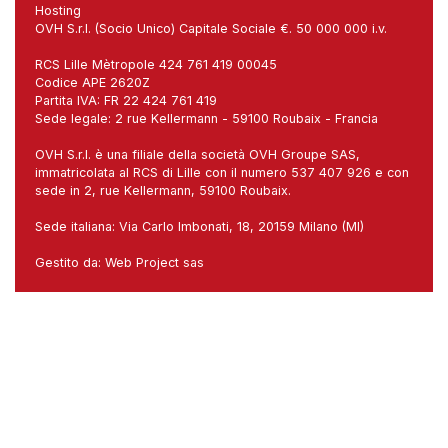
Hosting
OVH S.r.l. (Socio Unico) Capitale Sociale €. 50 000 000 i.v.
RCS Lille Mètropole 424 761 419 00045
Codice APE 2620Z
Partita IVA: FR 22 424 761 419
Sede legale: 2 rue Kellermann - 59100 Roubaix - Francia
OVH S.r.l. è una filiale della società OVH Groupe SAS,
immatricolata al RCS di Lille con il numero 537 407 926 e con
sede in 2, rue Kellermann, 59100 Roubaix.
Sede italiana: Via Carlo Imbonati, 18, 20159 Milano (MI)
Gestito da:
Web Project sas