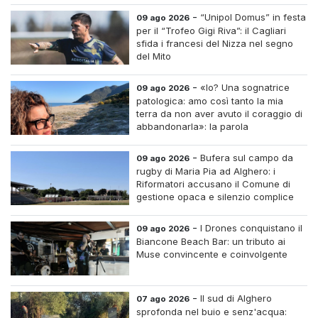
-
“Unipol Domus” in festa
09 ago 2026
per il “Trofeo Gigi Riva”: il Cagliari
sfida i francesi del Nizza nel segno
del Mito
-
«Io? Una sognatrice
09 ago 2026
patologica: amo così tanto la mia
terra da non aver avuto il coraggio di
abbandonarla»: la parola
all'imprenditrice Sabrina Caredda
-
Bufera sul campo da
09 ago 2026
rugby di Maria Pia ad Alghero: i
Riformatori accusano il Comune di
gestione opaca e silenzio complice
-
I Drones conquistano il
09 ago 2026
Biancone Beach Bar: un tributo ai
Muse convincente e coinvolgente
-
Il sud di Alghero
07 ago 2026
sprofonda nel buio e senz'acqua: