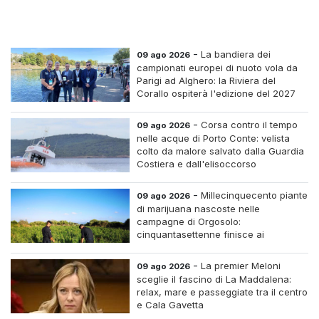
-
La bandiera dei
09 ago 2026
campionati europei di nuoto vola da
Parigi ad Alghero: la Riviera del
Corallo ospiterà l'edizione del 2027
-
Corsa contro il tempo
09 ago 2026
nelle acque di Porto Conte: velista
colto da malore salvato dalla Guardia
Costiera e dall'elisoccorso
-
Millecinquecento piante
09 ago 2026
di marijuana nascoste nelle
campagne di Orgosolo:
cinquantasettenne finisce ai
domiciliari dopo un inseguimento tra i
cespugli
-
La premier Meloni
09 ago 2026
sceglie il fascino di La Maddalena:
relax, mare e passeggiate tra il centro
e Cala Gavetta