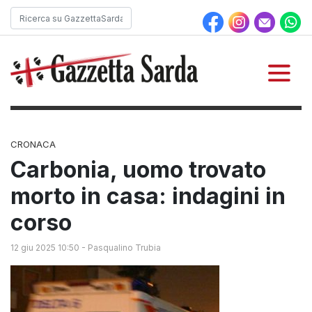
CRONACA
Carbonia, uomo trovato
morto in casa: indagini in
corso
12 giu 2025 10:50
-
Pasqualino Trubia