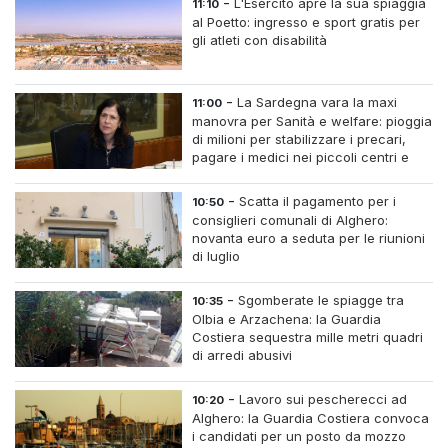
-
L'Esercito apre la sua spiaggia
11:10
al Poetto: ingresso e sport gratis per
gli atleti con disabilità
-
La Sardegna vara la maxi
11:00
manovra per Sanità e welfare: pioggia
di milioni per stabilizzare i precari,
pagare i medici nei piccoli centri e
assumere infermieri fissi nelle case di
riposo.
-
Scatta il pagamento per i
10:50
consiglieri comunali di Alghero:
novanta euro a seduta per le riunioni
di luglio
-
Sgomberate le spiagge tra
10:35
Olbia e Arzachena: la Guardia
Costiera sequestra mille metri quadri
di arredi abusivi
-
Lavoro sui pescherecci ad
10:20
Alghero: la Guardia Costiera convoca
i candidati per un posto da mozzo