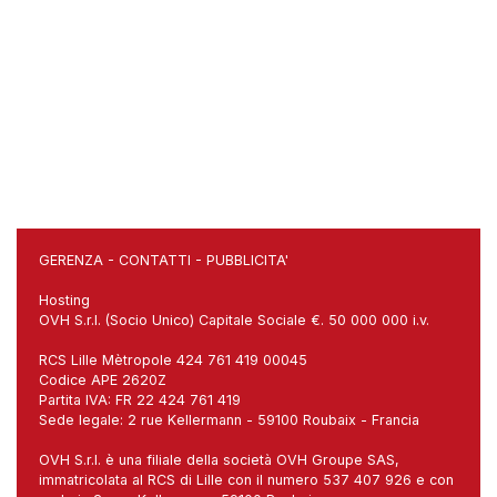
GERENZA
-
CONTATTI
-
PUBBLICITA'
Hosting
OVH S.r.l. (Socio Unico) Capitale Sociale €. 50 000 000 i.v.
RCS Lille Mètropole 424 761 419 00045
Codice APE 2620Z
Partita IVA: FR 22 424 761 419
Sede legale: 2 rue Kellermann - 59100 Roubaix - Francia
OVH S.r.l. è una filiale della società OVH Groupe SAS,
immatricolata al RCS di Lille con il numero 537 407 926 e con