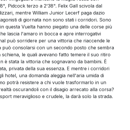
", Pidcock terzo a 2'38". Felix Gall scivola dal
lizzari, mentre William Junior Lecerf paga dazio
tagonisti di giornata non sono stati i corridori. Sono
a in questa Vuelta hanno piegato una delle corse più
che lascia l'amaro in bocca e apre interrogativi
rnal può sorridere per una vittoria che riaccende le
anda può consolarsi con un secondo posto che sembra
ua schiena, le quali avevano fatto temere il suo ritiro
 è stata la vittoria che sognavano da bambini. È
lata, privata della sua essenza. E mentre i corridori
li hotel, una domanda aleggia nell'aria umida di
smo potrà resistere a chi vuole trasformarlo in un
realtà oscurandoli con il disagio arrecato alla corsa?
port meraviglioso e crudele, la darà solo la strada.