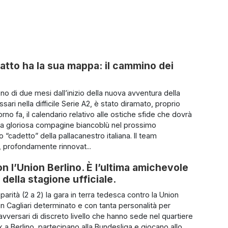
atto ha la sua mappa: il cammino dei
o di due mesi dall’inizio della nuova avventura della
ari nella difficile Serie A2, è stato diramato, proprio
rno fa, il calendario relativo alle ostiche sfide che dovrà
 la gloriosa compagine biancoblù nel prossimo
“cadetto” della pallacanestro italiana. Il team
 profondamente rinnovat...
on l’Union Berlino. È l’ultima amichevole
 della stagione ufficiale.
parità (2 a 2) la gara in terra tedesca contro la Union
un Cagliari determinato e con tanta personalità per
avversari di discreto livello che hanno sede nel quartiere
k a Berlino, partecipano alla Bundesliga e giocano allo