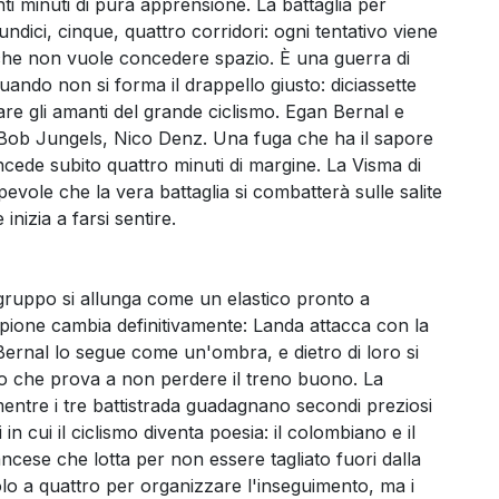
nti minuti di pura apprensione. La battaglia per
undici, cinque, quattro corridori: ogni tentativo viene
he non vuole concedere spazio. È una guerra di
uando non si forma il drappello giusto: diciassette
re gli amanti del grande ciclismo. Egan Bernal e
 Bob Jungels, Nico Denz. Una fuga che ha il sapore
oncede subito quattro minuti di margine. La Visma di
vole che la vera battaglia si combatterà sulle salite
inizia a farsi sentire.
 gruppo si allunga come un elastico pronto a
opione cambia definitivamente: Landa attacca con la
 Bernal lo segue come un'ombra, e dietro di loro si
 che prova a non perdere il treno buono. La
mentre i tre battistrada guadagnano secondi preziosi
n cui il ciclismo diventa poesia: il colombiano e il
ncese che lotta per non essere tagliato fuori dalla
volo a quattro per organizzare l'inseguimento, ma i