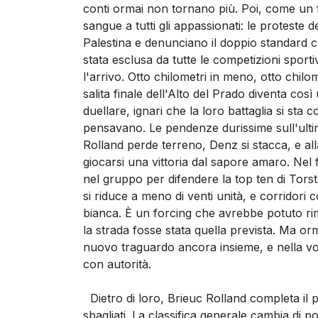
conti ormai non tornano più. Poi, come un fu
sangue a tutti gli appassionati: le proteste d
Palestina e denunciano il doppio standard c
stata esclusa da tutte le competizioni sport
l'arrivo. Otto chilometri in meno, otto chilome
salita finale dell'Alto del Prado diventa co
duellare, ignari che la loro battaglia si st
pensavano. Le pendenze durissime sull'ulti
Rolland perde terreno, Denz si stacca, e all
giocarsi una vittoria dal sapore amaro. Nel 
nel gruppo per difendere la top ten di Torst
si riduce a meno di venti unità, e corridor
bianca. È un forcing che avrebbe potuto rime
la strada fosse stata quella prevista. Ma orm
nuovo traguardo ancora insieme, e nella vol
con autorità.
Dietro di loro, Brieuc Rolland completa il p
sbagliati. La classifica generale cambia di