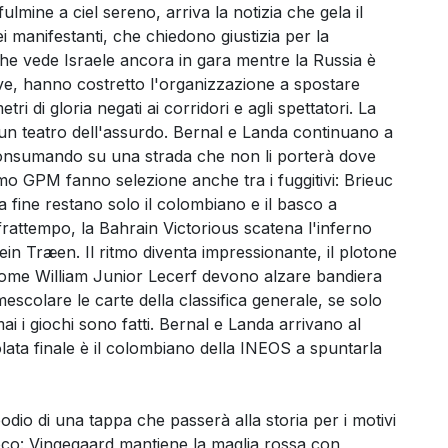
lmine a ciel sereno, arriva la notizia che gela il
ei manifestanti, che chiedono giustizia per la
he vede Israele ancora in gara mentre la Russia è
ive, hanno costretto l'organizzazione a spostare
tri di gloria negati ai corridori e agli spettatori. La
sì un teatro dell'assurdo. Bernal e Landa continuano a
a consumando su una strada che non li porterà dove
mo GPM fanno selezione anche tra i fuggitivi: Brieuc
a fine restano solo il colombiano e il basco a
frattempo, la Bahrain Victorious scatena l'inferno
ein Træen. Il ritmo diventa impressionante, il plotone
i come William Junior Lecerf devono alzare bandiera
scolare le carte della classifica generale, se solo
ai i giochi sono fatti. Bernal e Landa arrivano al
ata finale è il colombiano della INEOS a spuntarla
odio di una tappa che passerà alla storia per i motivi
 poco: Vingegaard mantiene la maglia rossa con