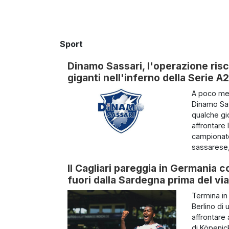
Sport
Dinamo Sassari, l'operazione risc
giganti nell'inferno della Serie A2
A poco men
Dinamo Sass
qualche gio
affrontare
campionato 
sassarese,
Il Cagliari pareggia in Germania c
fuori dalla Sardegna prima del via
Termina in 
Berlino di 
affrontare 
di Köpenic