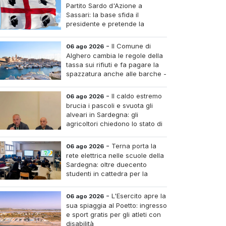
Partito Sardo d'Azione a
Sassari: la base sfida il
presidente e pretende la
convocazione del congresso
aordinario
-
Il Comune di
06 ago 2026
Alghero cambia le regole della
tassa sui rifiuti e fa pagare la
spazzatura anche alle barche -
Le tariffe e il calcolo
-
Il caldo estremo
06 ago 2026
brucia i pascoli e svuota gli
alveari in Sardegna: gli
agricoltori chiedono lo stato di
calamità
-
Terna porta la
06 ago 2026
rete elettrica nelle scuole della
Sardegna: oltre duecento
studenti in cattedra per la
transizione energetica
-
L'Esercito apre la
06 ago 2026
sua spiaggia al Poetto: ingresso
e sport gratis per gli atleti con
disabilità