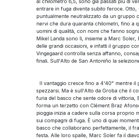
al chilometro 6,5, sono già passati più di ve
entrare in fuga diventa subito feroce. Otto, 
puntualmente neutralizzato da un gruppo c
nervi che dura quaranta chilometri, fino a q
uomini di qualità, con nomi che fanno sogna
Mikel Landa sono lì, insieme a Marc Soler,
delle grandi occasioni, e infatti il gruppo c
Vingegaard controlla senza affanno, consape
finali. Sull'Alto de San Antoniño la selezione 
Il vantaggio cresce fino a 4'40" mentre il
spezzarsi. Ma è sull'Alto da Groba che il c
furia del basco che sente odore di vittoria,
forma un terzetto con Clément Braz Afonso
pioggia inizia a cadere sulla corsa proprio 
sui compagni di fuga. È uno di quei momenti i
basco che collaborano perfettamente, il fra
festa. Alle loro spalle, Marc Soler fa il dia