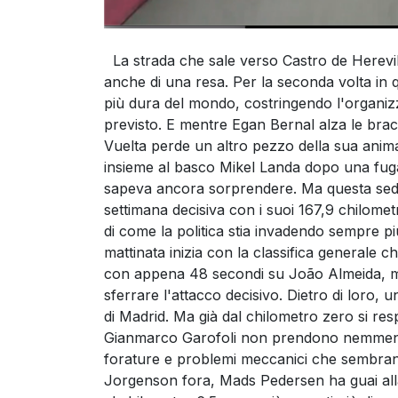
La strada che sale verso Castro de Hereville
anche di una resa. Per la seconda volta in 
più dura del mondo, costringendo l'organizz
previsto. E mentre Egan Bernal alza le bracc
Vuelta perde un altro pezzo della sua anim
insieme al basco Mikel Landa dopo una fuga 
sapeva ancora sorprendere. Ma questa sedi
settimana decisiva con i suoi 167,9 chilometr
di come la politica stia invadendo sempre p
mattinata inizia con la classifica generale c
con appena 48 secondi su João Almeida, m
sferrare l'attacco decisivo. Dietro di loro,
di Madrid. Ma già dal chilometro zero si res
Gianmarco Garofoli non prendono nemmeno 
forature e problemi meccanici che sembran
Jorgenson fora, Mads Pedersen ha guai alla b