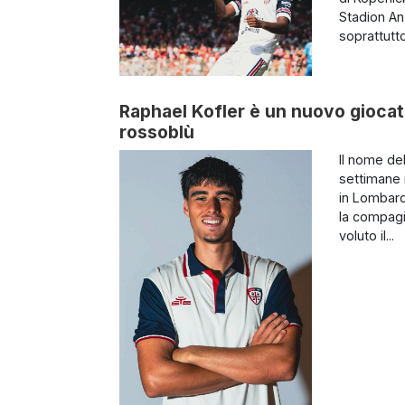
Stadion An 
soprattutto 
Raphael Kofler è un nuovo giocator
rossoblù
Il nome de
settimane n
in Lombard
la compagi
voluto il...