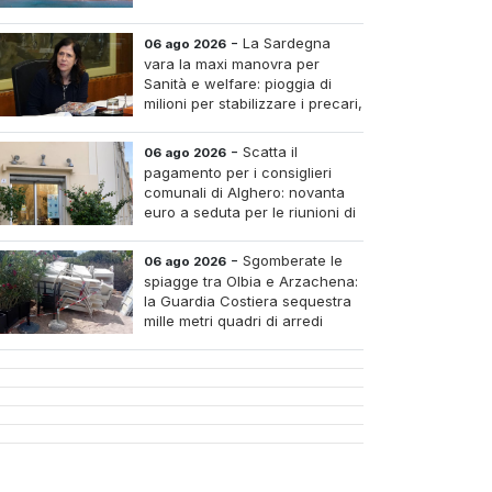
-
La Sardegna
06 ago 2026
vara la maxi manovra per
Sanità e welfare: pioggia di
milioni per stabilizzare i precari,
pagare i medici nei piccoli
tri e assumere infermieri fissi nelle case di riposo.
-
Scatta il
06 ago 2026
pagamento per i consiglieri
comunali di Alghero: novanta
euro a seduta per le riunioni di
luglio
-
Sgomberate le
06 ago 2026
spiagge tra Olbia e Arzachena:
la Guardia Costiera sequestra
mille metri quadri di arredi
abusivi