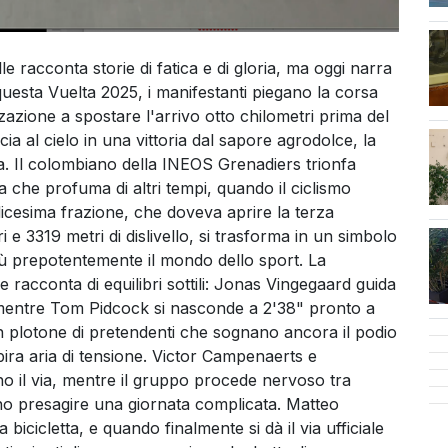
 racconta storie di fatica e di gloria, ma oggi narra
questa Vuelta 2025, i manifestanti piegano la corsa
azione a spostare l'arrivo otto chilometri prima del
cen
ia al cielo in una vittoria dal sapore agrodolce, la
a. Il colombiano della INEOS Grenadiers trionfa
che profuma di altri tempi, quando il ciclismo
cesima frazione, che doveva aprire la terza
i e 3319 metri di dislivello, si trasforma in un simbolo
iù prepotentemente il mondo dello sport. La
he racconta di equilibri sottili: Jonas Vingegaard guida
entre Tom Pidcock si nasconde a 2'38" pronto a
 un plotone di pretendenti che sognano ancora il podio
pira aria di tensione. Victor Campenaerts e
il via, mentre il gruppo procede nervoso tra
o presagire una giornata complicata. Matteo
icicletta, e quando finalmente si dà il via ufficiale