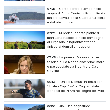
-
Corsa contro il tempo nelle
07:35
acque di Porto Conte: velista colto da
malore salvato dalla Guardia Costiera
e dall'elisoccorso
-
Millecinquecento piante di
07:25
marijuana nascoste nelle campagne
di Orgosolo: cinquantasettenne
finisce ai domiciliari dopo un
inseguimento tra i cespugli
-
La premier Meloni sceglie il
07:05
fascino di La Maddalena: relax, mare
e passeggiate tra il centro e Cala
Gavetta
-
“Unipol Domus” in festa per il
06:55
“Trofeo Gigi Riva”: il Cagliari sfida i
francesi del Nizza nel segno del Mito
-
«Io? Una sognatrice
06:55