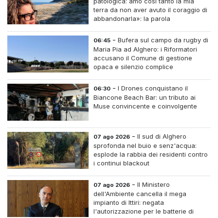
patologica: amo così tanto la mia
terra da non aver avuto il coraggio di
abbandonarla»: la parola
all'imprenditrice Sabrina Caredda
-
Bufera sul campo da rugby di
06:45
Maria Pia ad Alghero: i Riformatori
accusano il Comune di gestione
opaca e silenzio complice
-
I Drones conquistano il
06:30
Biancone Beach Bar: un tributo ai
Muse convincente e coinvolgente
-
Il sud di Alghero
07 ago 2026
sprofonda nel buio e senz'acqua:
esplode la rabbia dei residenti contro
i continui blackout
-
Il Ministero
07 ago 2026
dell'Ambiente cancella il mega
impianto di Ittiri: negata
l'autorizzazione per le batterie di