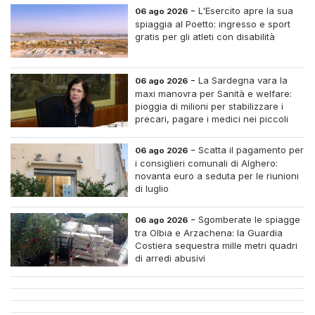
-
L'Esercito apre la sua
06 ago 2026
spiaggia al Poetto: ingresso e sport
gratis per gli atleti con disabilità
-
La Sardegna vara la
06 ago 2026
maxi manovra per Sanità e welfare:
pioggia di milioni per stabilizzare i
precari, pagare i medici nei piccoli
centri e assumere infermieri fissi nelle
case di riposo.
-
Scatta il pagamento per
06 ago 2026
i consiglieri comunali di Alghero:
novanta euro a seduta per le riunioni
di luglio
-
Sgomberate le spiagge
06 ago 2026
tra Olbia e Arzachena: la Guardia
Costiera sequestra mille metri quadri
di arredi abusivi