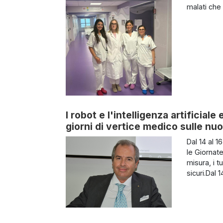
malati che 
I robot e l'intelligenza artificiale
giorni di vertice medico sulle nu
Dal 14 al 1
le Giornate
misura, i t
sicuri.Dal 1