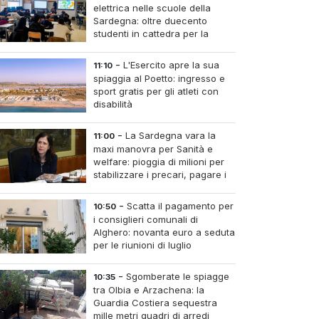
elettrica nelle scuole della
Sardegna: oltre duecento
studenti in cattedra per la
transizione energetica
-
L'Esercito apre la sua
11:10
spiaggia al Poetto: ingresso e
sport gratis per gli atleti con
disabilità
-
La Sardegna vara la
11:00
maxi manovra per Sanità e
welfare: pioggia di milioni per
stabilizzare i precari, pagare i
medici nei piccoli centri e
umere infermieri fissi nelle case di riposo.
-
Scatta il pagamento per
10:50
i consiglieri comunali di
Alghero: novanta euro a seduta
per le riunioni di luglio
-
Sgomberate le spiagge
10:35
tra Olbia e Arzachena: la
Guardia Costiera sequestra
mille metri quadri di arredi