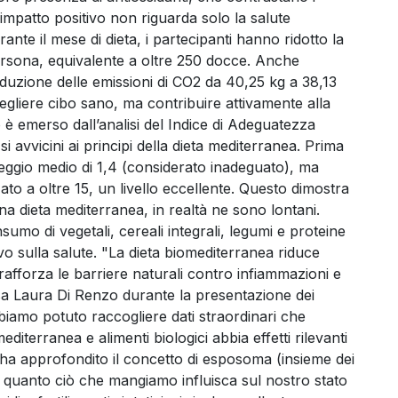
L’impatto positivo non riguarda solo la salute
ante il mese di dieta, i partecipanti hanno ridotto la
 persona, equivalente a oltre 250 docce. Anche
iduzione delle emissioni di CO2 da 40,25 kg a 38,13
egliere cibo sano, ma contribuire attivamente alla
o è emerso dall’analisi del Indice di Adeguatezza
 avvicini ai principi della dieta mediterranea. Prima
teggio medio di 1,4 (considerato inadeguato), ma
zato a oltre 15, un livello eccellente. Questo dimostra
na dieta mediterranea, in realtà ne sono lontani.
mo di vegetali, cereali integrali, legumi e proteine
vo sulla salute. "La dieta biomediterranea riduce
rafforza le barriere naturali contro infiammazioni e
ssa Laura Di Renzo durante la presentazione dei
biamo potuto raccogliere dati straordinari che
iterranea e alimenti biologici abbia effetti rilevanti
e ha approfondito il concetto di esposoma (insieme dei
ea quanto ciò che mangiamo influisca sul nostro stato