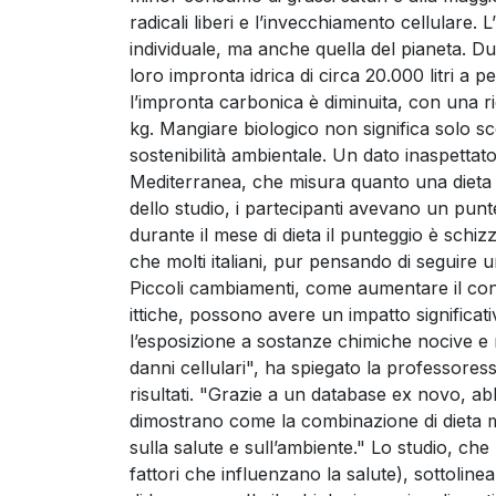
radicali liberi e l’invecchiamento cellulare. 
individuale, ma anche quella del pianeta. Dur
loro impronta idrica di circa 20.000 litri a
l’impronta carbonica è diminuita, con una r
kg. Mangiare biologico non significa solo sc
sostenibilità ambientale. Un dato inaspettat
Mediterranea, che misura quanto una dieta si
dello studio, i partecipanti avevano un pun
durante il mese di dieta il punteggio è schiz
che molti italiani, pur pensando di seguire u
Piccoli cambiamenti, come aumentare il consu
ittiche, possono avere un impatto significati
l’esposizione a sostanze chimiche nocive e 
danni cellulari", ha spiegato la professore
risultati. "Grazie a un database ex novo, ab
dimostrano come la combinazione di dieta med
sulla salute e sull’ambiente." Lo studio, ch
fattori che influenzano la salute), sottolin