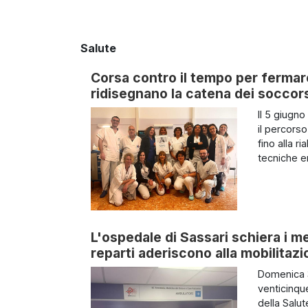
Salute
Corsa contro il tempo per fermare l
ridisegnano la catena dei soccor
Il 5 giugno
il percors
fino alla ri
tecniche e
L'ospedale di Sassari schiera i me
reparti aderiscono alla mobilitazi
Domenica 3
venticinqu
della Salut