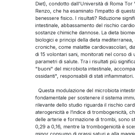
Diet), condotto dall'Università di Roma Tor
Renzo, che ha esaminato l’impatto di quest
benessere fisico. I risultati? Riduzione sign
intestinale, abbassamento del rischio cardi
sostanze chimiche dannose. La dieta biomedi
biologici e principi della dieta mediterranea, è
croniche, come malattie cardiovascolari, di
di 15 volontari sani, monitorati nel corso d
parametri di salute. Tra i risultati più signifi
"buoni" del microbiota intestinale, accompa
ossidanti", responsabili di stati infiammatori
Questa modulazione del microbiota intestina
fondamentale per sostenere il sistema immun
rilevante dello studio riguarda il rischio card
aterogenicità e l’indice di trombogenicità, c
delle arterie e formazione di trombi, sono st
0,29 a 0,16, mentre la trombogenicità è scesa
minor consumo di grassi saturi e alla maggi