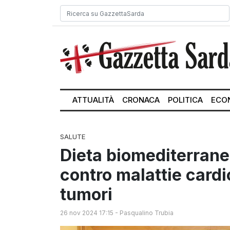
ATTUALITÀ
CRONACA
POLITICA
ECO
SALUTE
Dieta biomediterrane
contro malattie cardi
tumori
26 nov 2024 17:15
-
Pasqualino Trubia