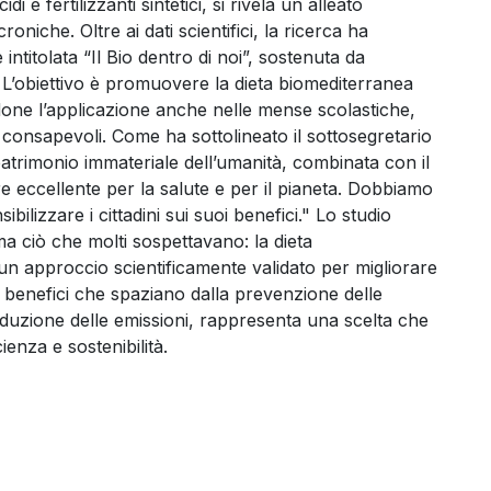
di e fertilizzanti sintetici, si rivela un alleato
roniche. Oltre ai dati scientifici, la ricerca ha
ntitolata “Il Bio dentro di noi”, sostenuta da
 L’obiettivo è promuovere la dieta biomediterranea
one l’applicazione anche nelle mense scolastiche,
i consapevoli. Come ha sottolineato il sottosegretario
patrimonio immateriale dell’umanità, combinata con il
e eccellente per la salute e per il pianeta. Dobbiamo
ilizzare i cittadini sui suoi benefici." Lo studio
a ciò che molti sospettavano: la dieta
 approccio scientificamente validato per migliorare
n benefici che spaziano dalla prevenzione delle
 riduzione delle emissioni, rappresenta una scelta che
enza e sostenibilità.