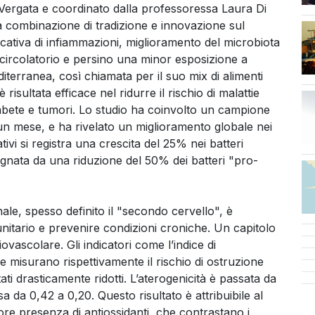
 Vergata e coordinato dalla professoressa Laura Di
a combinazione di tradizione e innovazione sul
ificativa di infiammazioni, miglioramento del microbiota
ocircolatorio e persino una minor esposizione a
terranea, così chiamata per il suo mix di alimenti
 risultata efficace nel ridurre il rischio di malattie
abete e tumori. Lo studio ha coinvolto un campione
i un mese, e ha rivelato un miglioramento globale nei
cativi si registra una crescita del 25% nei batteri
gnata da una riduzione del 50% dei batteri "pro-
.
le, spesso definito il "secondo cervello", è
itario e prevenire condizioni croniche. Un capitolo
iovascolare. Gli indicatori come l’indice di
he misurano rispettivamente il rischio di ostruzione
ati drasticamente ridotti. L’aterogenicità è passata da
 da 0,42 a 0,20. Questo risultato è attribuibile al
ore presenza di antiossidanti, che contrastano i