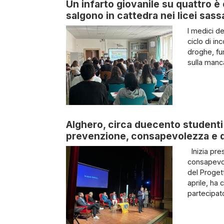
Un infarto giovanile su quattro è 
salgono in cattedra nei licei sass
I medici d
ciclo di in
droghe, fu
sulla manca
Alghero, circa duecento studenti 
prevenzione, consapevolezza e di
Inizia pres
consapevol
del Progett
aprile, ha 
partecipato