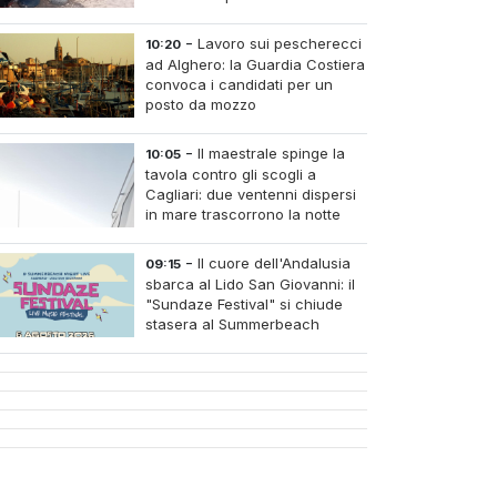
abusivi
-
Lavoro sui pescherecci
10:20
ad Alghero: la Guardia Costiera
convoca i candidati per un
posto da mozzo
-
Il maestrale spinge la
10:05
tavola contro gli scogli a
Cagliari: due ventenni dispersi
in mare trascorrono la notte
intrappolati alla Sella del
Diavolo
-
Il cuore dell'Andalusia
09:15
sbarca al Lido San Giovanni: il
"Sundaze Festival" si chiude
stasera al Summerbeach
Village con le danze dell'Aire
de Flamenco