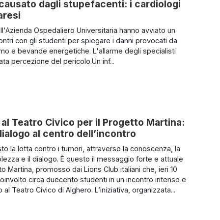
causato dagli stupefacenti: i cardiologi
aresi
ell'Azienda Ospedaliero Universitaria hanno avviato un
contri con gli studenti per spiegare i danni provocati da
mo e bevande energetiche. L'allarme degli specialisti
ta percezione del pericolo.Un inf...
al Teatro Civico per il Progetto Martina:
alogo al centro dell’incontro
to la lotta contro i tumori, attraverso la conoscenza, la
ezza e il dialogo. È questo il messaggio forte e attuale
o Martina, promosso dai Lions Club italiani che, ieri 10
coinvolto circa duecento studenti in un incontro intenso e
 al Teatro Civico di Alghero. L’iniziativa, organizzata...