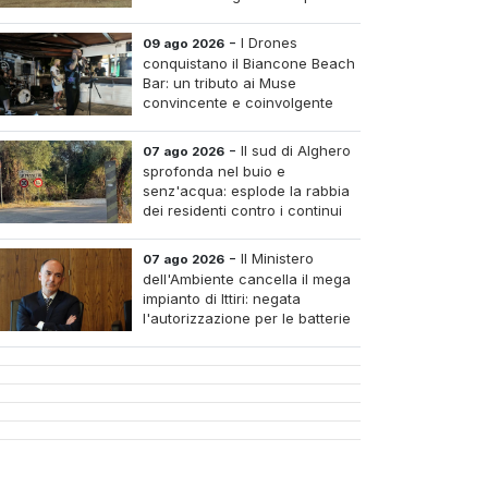
silenzio complice
-
I Drones
09 ago 2026
conquistano il Biancone Beach
Bar: un tributo ai Muse
convincente e coinvolgente
-
Il sud di Alghero
07 ago 2026
sprofonda nel buio e
senz'acqua: esplode la rabbia
dei residenti contro i continui
blackout
-
Il Ministero
07 ago 2026
dell'Ambiente cancella il mega
impianto di Ittiri: negata
l'autorizzazione per le batterie
di accumulo