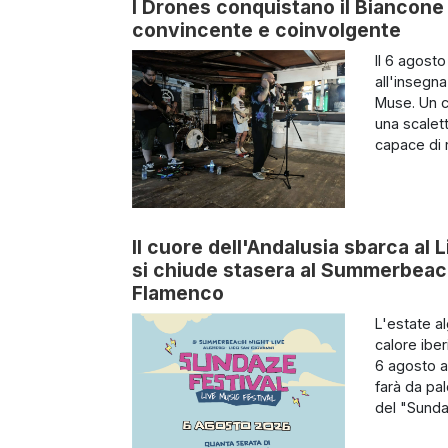
I Drones conquistano il Biancone
convincente e coinvolgente
Il 6 agost
all'insegn
Muse. Un c
una scalett
capace di 
Il cuore dell'Andalusia sbarca al 
si chiude stasera al Summerbeach
Flamenco
L'estate a
calore ibe
6 agosto a 
farà da pa
del "Sundaz