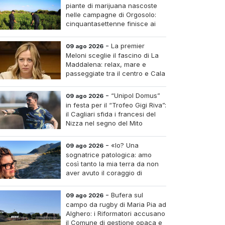
piante di marijuana nascoste
nelle campagne di Orgosolo:
cinquantasettenne finisce ai
domiciliari dopo un
inseguimento tra i cespugli
-
La premier
09 ago 2026
Meloni sceglie il fascino di La
Maddalena: relax, mare e
passeggiate tra il centro e Cala
Gavetta
-
“Unipol Domus”
09 ago 2026
in festa per il “Trofeo Gigi Riva”:
il Cagliari sfida i francesi del
Nizza nel segno del Mito
-
«Io? Una
09 ago 2026
sognatrice patologica: amo
così tanto la mia terra da non
aver avuto il coraggio di
abbandonarla»: la parola
all'imprenditrice Sabrina
-
Bufera sul
09 ago 2026
redda
campo da rugby di Maria Pia ad
Alghero: i Riformatori accusano
il Comune di gestione opaca e