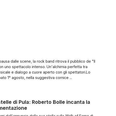
usa dalle scene, la rock band ritrova il pubblico de "Il
on uno spettacolo intenso. Un'alchimia perfetta tra
sicale e dialogo a cuore aperto con gli spettatori.Lo
ato 1° agosto, nella suggestiva cornice ...
telle di Pula: Roberto Bolle incanta la
imentazione
rni dall'annuncio della sua stella sulla Walk of Fame di