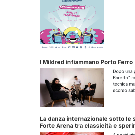
I Mildred infiammano Porto Ferro
Dopo una pa
Baretto" c
tecnica mu
scorso sab
La danza internazionale sotto le s
Forte Arena tra classicità e sper
A pochi gio