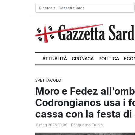
ATTUALITÀ
CRONACA
POLITICA
ECO
SPETTACOLO
Moro e Fedez all'omb
Codrongianos usa i f
cassa con la festa di
11 mag 2026 18:00
-
Pasqualino Trubia