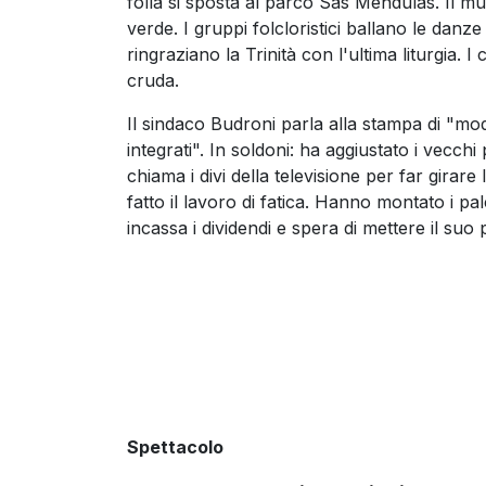
folla si sposta al parco Sas Mendulas. Il mun
verde. I gruppi folcloristici ballano le danze
ringraziano la Trinità con l'ultima liturgia.
cruda.
Il sindaco Budroni parla alla stampa di "model
integrati". In soldoni: ha aggiustato i vecchi
chiama i divi della televisione per far girar
fatto il lavoro di fatica. Hanno montato i pal
incassa i dividendi e spera di mettere il su
Spettacolo