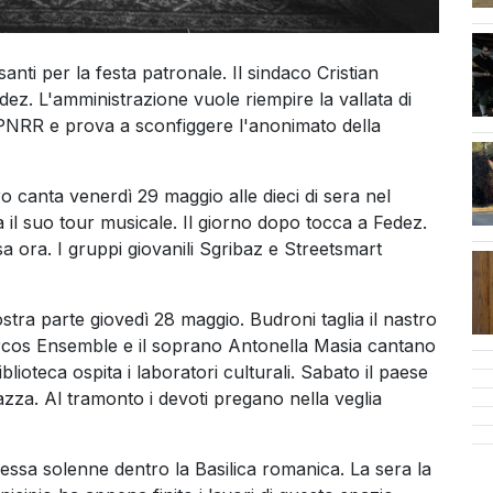
nti per la festa patronale. Il sindaco Cristian
ez. L'amministrazione vuole riempire la vallata di
l PNRR e prova a sconfiggere l'anonimato della
o canta venerdì 29 maggio alle dieci di sera nel
 il suo tour musicale. Il giorno dopo tocca a Fedez.
sa ora. I gruppi giovanili Sgribaz e Streetsmart
stra parte giovedì 28 maggio. Budroni taglia il nastro
Arcos Ensemble e il soprano Antonella Masia cantano
blioteca ospita i laboratori culturali. Sabato il paese
iazza. Al tramonto i devoti pregano nella veglia
ssa solenne dentro la Basilica romanica. La sera la