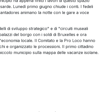
icipio ha appena finito i lavori di questo spazio
 sarde. Lunedì primo giugno chiude i conti. I fedeli
 I cantadores animano la notte con le gare a voce
li di sviluppo strategico" e di "circuiti museali
 palazzi del borgo con i soldi di Bruxelles e ora
e l'economia locale. Il Comitato e la Pro Loco hanno
chi e organizzato le processioni. Il primo cittadino
o piccolo municipio sulla mappa delle vacanze isolane.