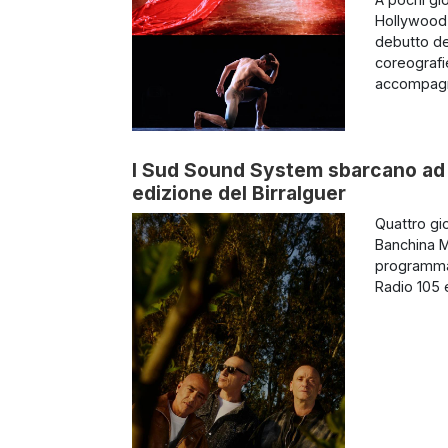
Hollywood, 
debutto del
coreografi
accompagn
I Sud Sound System sbarcano ad 
edizione del Birralguer
Quattro gio
Banchina Mil
programma 
Radio 105 e