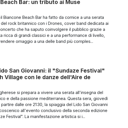
 Beach Bar: un tributo ai Muse
o il Biancone Beach Bar ha fatto da cornice a una serata
a del rock britannico con i Drones, cover band dedicata ai
oncerto che ha saputo coinvolgere il pubblico grazie a
a ricca di grandi classici e a una performance di livello,
rendere omaggio a una delle band più comples...
Lido San Giovanni: il "Sundaze Festival"
 Village con le danze dell'Aire de
lgherese si prepara a vivere una serata all'insegna del
rico e della passione mediterranea. Questa sera, giovedì
partire dalle ore 21:30, la spiaggia del Lido San Giovanni
lcoscenico all'evento conclusivo della seconda edizione
e Festival". La manifestazione artistica si i...