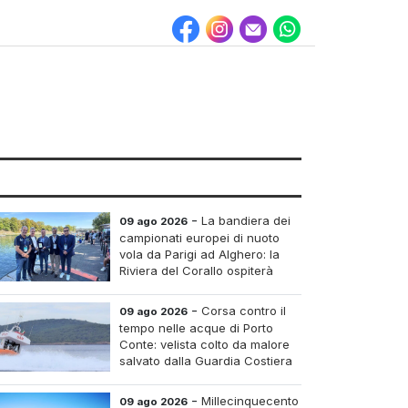
-
La bandiera dei
09 ago 2026
campionati europei di nuoto
vola da Parigi ad Alghero: la
Riviera del Corallo ospiterà
l'edizione del 2027
-
Corsa contro il
09 ago 2026
tempo nelle acque di Porto
Conte: velista colto da malore
salvato dalla Guardia Costiera
e dall'elisoccorso
-
Millecinquecento
09 ago 2026