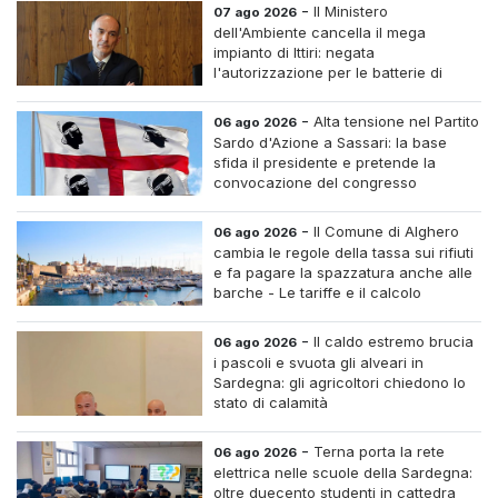
-
Il Ministero
07 ago 2026
dell'Ambiente cancella il mega
impianto di Ittiri: negata
l'autorizzazione per le batterie di
accumulo
-
Alta tensione nel Partito
06 ago 2026
Sardo d'Azione a Sassari: la base
sfida il presidente e pretende la
convocazione del congresso
straordinario
-
Il Comune di Alghero
06 ago 2026
cambia le regole della tassa sui rifiuti
e fa pagare la spazzatura anche alle
barche - Le tariffe e il calcolo
-
Il caldo estremo brucia
06 ago 2026
i pascoli e svuota gli alveari in
Sardegna: gli agricoltori chiedono lo
stato di calamità
-
Terna porta la rete
06 ago 2026
elettrica nelle scuole della Sardegna:
oltre duecento studenti in cattedra