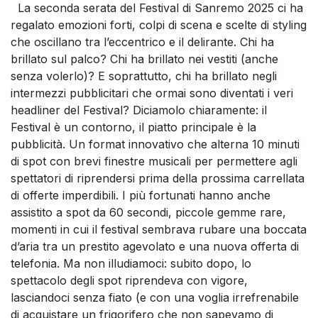
La seconda serata del Festival di Sanremo 2025 ci ha
regalato emozioni forti, colpi di scena e scelte di styling
che oscillano tra l’eccentrico e il delirante. Chi ha
brillato sul palco? Chi ha brillato nei vestiti (anche
senza volerlo)? E soprattutto, chi ha brillato negli
intermezzi pubblicitari che ormai sono diventati i veri
headliner del Festival? Diciamolo chiaramente: il
Festival è un contorno, il piatto principale è la
pubblicità. Un format innovativo che alterna 10 minuti
di spot con brevi finestre musicali per permettere agli
spettatori di riprendersi prima della prossima carrellata
di offerte imperdibili. I più fortunati hanno anche
assistito a spot da 60 secondi, piccole gemme rare,
momenti in cui il festival sembrava rubare una boccata
d’aria tra un prestito agevolato e una nuova offerta di
telefonia. Ma non illudiamoci: subito dopo, lo
spettacolo degli spot riprendeva con vigore,
lasciandoci senza fiato (e con una voglia irrefrenabile
di acquistare un frigorifero che non sapevamo di