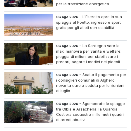
per la transizione energetica
-
L'Esercito apre la sua
06 ago 2026
spiaggia al Poetto: ingresso e sport
gratis per gli atleti con disabilità
-
La Sardegna vara la
06 ago 2026
maxi manovra per Sanità e welfare:
pioggia di milioni per stabilizzare i
precari, pagare i medici nei piccoli
centri e assumere infermieri fissi nelle
case di riposo.
-
Scatta il pagamento per
06 ago 2026
i consiglieri comunali di Alghero:
novanta euro a seduta per le riunioni
di luglio
-
Sgomberate le spiagge
06 ago 2026
tra Olbia e Arzachena: la Guardia
Costiera sequestra mille metri quadri
di arredi abusivi