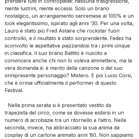
prendere tutti in contropiede: nessuna trasgressione,
niente lustrini, niente eccessi. Solo un brano
nostalgico, un arrangiamento sanremese al 100% e un
look elegantissimo, ispirato agli anni ‘30. Per una volta,
Lauro è stato più Fred Astaire che rockstar fuori
controllo, e il risultato è stato sorprendente. Fedez ha
sconvolto le aspettative piazzandosi tra i primi cinque
in classifica. Il suo brano Battito è riuscito a
convincere anche chi non lo voleva ammettere, ma la
vera domanda è: è merito della canzone o del suo
onnipresente personaggio? Mistero. E poi Lucio Corsi,
che è ormai ufficialmente il performer di questo
Festival.
Nella prima serata si è presentato vestito da
trapezista del circo, come se dovesse esibirsi in un
numero di acrobazie tra un ritornello e l’altro. Nella
seconda, invece, ha abbracciato la sua anima da
cosplay di un cartone animato anni ’80. Non sappiamo