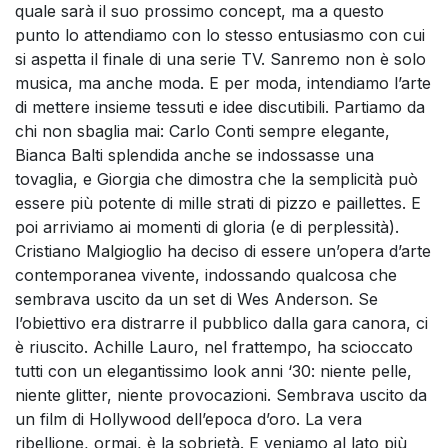
quale sarà il suo prossimo concept, ma a questo
punto lo attendiamo con lo stesso entusiasmo con cui
si aspetta il finale di una serie TV. Sanremo non è solo
musica, ma anche moda. E per moda, intendiamo l’arte
di mettere insieme tessuti e idee discutibili. Partiamo da
chi non sbaglia mai: Carlo Conti sempre elegante,
Bianca Balti splendida anche se indossasse una
tovaglia, e Giorgia che dimostra che la semplicità può
essere più potente di mille strati di pizzo e paillettes. E
poi arriviamo ai momenti di gloria (e di perplessità).
Cristiano Malgioglio ha deciso di essere un’opera d’arte
contemporanea vivente, indossando qualcosa che
sembrava uscito da un set di Wes Anderson. Se
l’obiettivo era distrarre il pubblico dalla gara canora, ci
è riuscito. Achille Lauro, nel frattempo, ha scioccato
tutti con un elegantissimo look anni ‘30: niente pelle,
niente glitter, niente provocazioni. Sembrava uscito da
un film di Hollywood dell’epoca d’oro. La vera
ribellione, ormai, è la sobrietà. E veniamo al lato più