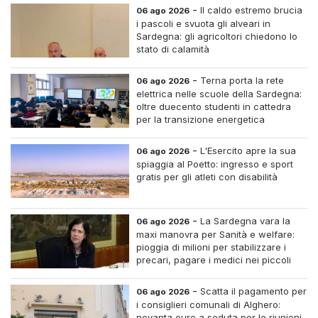
-
Il caldo estremo brucia
06 ago 2026
i pascoli e svuota gli alveari in
Sardegna: gli agricoltori chiedono lo
stato di calamità
-
Terna porta la rete
06 ago 2026
elettrica nelle scuole della Sardegna:
oltre duecento studenti in cattedra
per la transizione energetica
-
L'Esercito apre la sua
06 ago 2026
spiaggia al Poetto: ingresso e sport
gratis per gli atleti con disabilità
-
La Sardegna vara la
06 ago 2026
maxi manovra per Sanità e welfare:
pioggia di milioni per stabilizzare i
precari, pagare i medici nei piccoli
centri e assumere infermieri fissi nelle
case di riposo.
-
Scatta il pagamento per
06 ago 2026
i consiglieri comunali di Alghero:
novanta euro a seduta per le riunioni