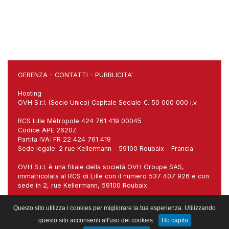
GERENZA
-
CONTATTI
-
PUBBLICITA'
Hosting
OVH S.r.l. (Socio Unico) Capitale Sociale €. 50 000 000 i.v.
RCS Lille Mètropole 424 761 419 00045
Codice APE 2620Z
Partita IVA: FR 22 424 761 419
Sede legale: 2 rue Kellermann - 59100 Roubaix - Francia
OVH S.r.l. è una filiale della società OVH Groupe SAS,
immatricolata al RCS di Lille con il numero 537 407 926 e con
sede in 2, rue Kellermann, 59100 Roubaix.
Sede italiana: Via Carlo Imbonati, 18, 20159 Milano (MI)
Questo sito utilizza i cookies per migliorare la tua esperienza. Utilizzando
questo sito acconsenti all'uso dei cookies.
Ho capito
Gestito da:
Web Project sas