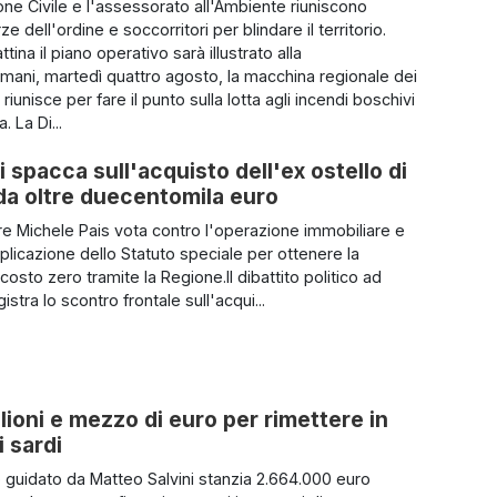
one Civile e l'assessorato all'Ambiente riuniscono
rze dell'ordine e soccorritori per blindare il territorio.
ina il piano operativo sarà illustrato alla
ani, martedì quattro agosto, la macchina regionale dei
 riunisce per fare il punto sulla lotta agli incendi boschivi
. La Di...
i spacca sull'acquisto dell'ex ostello di
a da oltre duecentomila euro
iere Michele Pais vota contro l'operazione immobiliare e
pplicazione dello Statuto speciale per ottenere la
 costo zero tramite la Regione.Il dibattito politico ad
istra lo scontro frontale sull'acqui...
lioni e mezzo di euro per rimettere in
i sardi
ro guidato da Matteo Salvini stanzia 2.664.000 euro