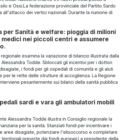
silo e Ossi.La federazione provinciale del Partito Sardo
 all'attacco dei vertici nazionali. Durante la riunione di
per Sanità e welfare: pioggia di milioni
 i medici nei piccoli centri e assumere
so.
o regionale esamina la variazione di bilancio illustrata dalla
Alessandra Todde. Sbloccati gli incentivi per i dottori
disagiate, i fondi per gli ospedali di comunità e gli aiuti
ie per le rette delle strutture di accoglienza. La Regione
nterviene pesantemente sui bilanci della sanità pubblica
pedali sardi e vara gli ambulatori mobili
nte Alessandra Todde illustra in Consiglio regionale la
anziaria per la sanità. Stanziati fondi per incentivare i
le aree disagiate, potenziare l'elisoccorso e completare
e territoriali previste dai fondi europei.La presidente della