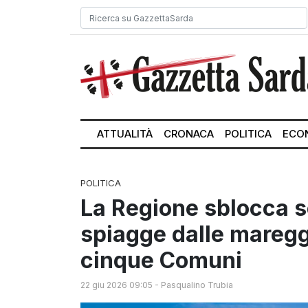
ATTUALITÀ
CRONACA
POLITICA
ECO
POLITICA
La Regione sblocca se
spiagge dalle mareggia
cinque Comuni
22 giu 2026 09:05
-
Pasqualino Trubia