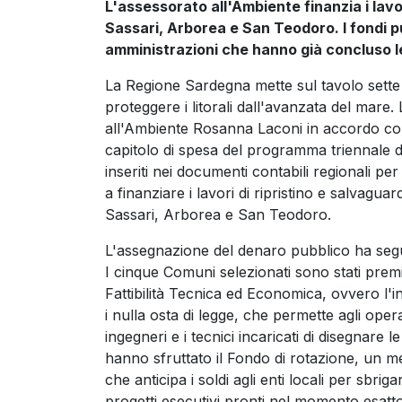
L'assessorato all'Ambiente finanzia i lavo
Sassari, Arborea e San Teodoro. I fondi pub
amministrazioni che hanno già concluso le
La Regione Sardegna mette sul tavolo sette
proteggere i litorali dall'avanzata del mare
all'Ambiente Rosanna Laconi in accordo con g
capitolo di spesa del programma triennale de
inseriti nei documenti contabili regionali pe
a finanziare i lavori di ripristino e salvagua
Sassari, Arborea e San Teodoro.
L'assegnazione del denaro pubblico ha seguit
I cinque Comuni selezionati sono stati premi
Fattibilità Tecnica ed Economica, ovvero l'in
i nulla osta di legge, che permette agli opera
ingegneri e i tecnici incaricati di disegnare 
hanno sfruttato il Fondo di rotazione, un m
che anticipa i soldi agli enti locali per sbri
progetti esecutivi pronti nel momento esatto 