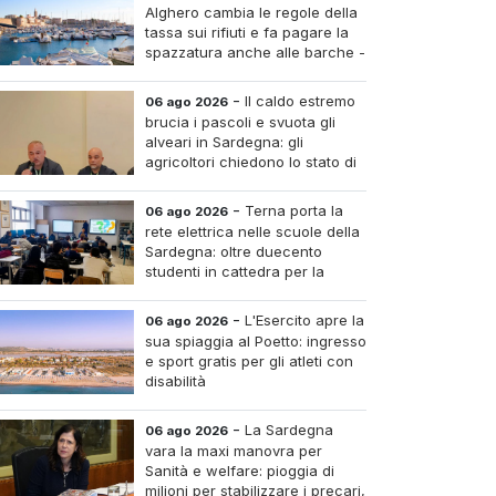
Alghero cambia le regole della
tassa sui rifiuti e fa pagare la
spazzatura anche alle barche -
Le tariffe e il calcolo
-
Il caldo estremo
06 ago 2026
brucia i pascoli e svuota gli
alveari in Sardegna: gli
agricoltori chiedono lo stato di
calamità
-
Terna porta la
06 ago 2026
rete elettrica nelle scuole della
Sardegna: oltre duecento
studenti in cattedra per la
transizione energetica
-
L'Esercito apre la
06 ago 2026
sua spiaggia al Poetto: ingresso
e sport gratis per gli atleti con
disabilità
-
La Sardegna
06 ago 2026
vara la maxi manovra per
Sanità e welfare: pioggia di
milioni per stabilizzare i precari,