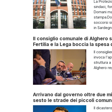
La Protezi
sindaci, fo
Domani matt
stampa.Dom
soccorsi si
in Sardegna
Il consiglio comunale di Alghero s
Fertilia e la Lega boccia la spes
Il consigl
invoca l'a
struttura a
Alghero reg
Arrivano dal governo oltre due mi
sesto le strade dei piccoli comun
Il dicaste