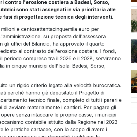
ri contro l'erosione costiera a Badesi, Sorso,
blici sono stati assegnati in via prioritaria alle
cen
 fasi di progettazione tecnica degli interventi.
 milioni e centosettantacinquemila euro per
. L'amministrazione, su proposta dell'assessora
li uffici del Bilancio, ha approvato il quarto
dicato al contrasto dell'erosione costiera. I fondi,
r il periodo compreso tra il 2026 e il 2028, serviranno
rdia in cinque municipi dell'Isola: Badesi, Sorso,
o un rigido criterio legato alla velocità burocratica.
ati perché hanno già depositato il Progetto di
cartamento tecnico finale, completo di tutti i pareri e
i di avviare materialmente i cantieri. Per pagare gli
le opere senza intaccare le proprie casse, i municipi
eccanismo contabile istituito dalla Regione nel 2023
gare le pratiche cartacee, con lo scopo di avere i
in cui vengono resi disponibili i soldi per la