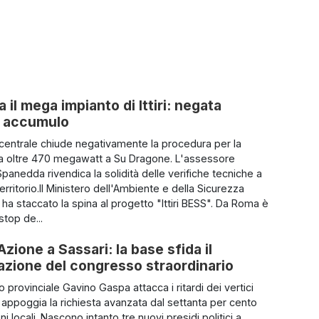
 il mega impianto di Ittiri: negata
di accumulo
 centrale chiude negativamente la procedura per la
da oltre 470 megawatt a Su Dragone. L'assessore
panedda rivendica la solidità delle verifiche tecniche a
territorio.Il Ministero dell'Ambiente e della Sicurezza
 ha staccato la spina al progetto "Ittiri BESS". Da Roma è
stop de...
Azione a Sassari: la base sfida il
azione del congresso straordinario
io provinciale Gavino Gaspa attacca i ritardi dei vertici
e appoggia la richiesta avanzata dal settanta per cento
ni locali. Nascono intanto tre nuovi presidi politici a