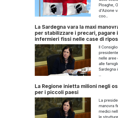
Ploaghe, O
d'Azione va
coo...
La Sardegna vara la maxi manovra 
per stabilizzare i precari, pagare
infermieri fissi nelle case di ripo
Il Consigli
presidente 
nelle aree 
alle famigl
Sardegna i
...
La Regione inietta milioni negli os
per i piccoli paesi
La preside
manovra fin
medici nel
le struttur