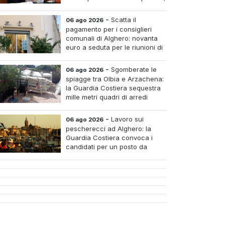
pagare i medici nei piccoli
tri e assumere infermieri fissi nelle case di riposo.
-
Scatta il
06 ago 2026
pagamento per i consiglieri
comunali di Alghero: novanta
euro a seduta per le riunioni di
luglio
-
Sgomberate le
06 ago 2026
spiagge tra Olbia e Arzachena:
la Guardia Costiera sequestra
mille metri quadri di arredi
abusivi
-
Lavoro sui
06 ago 2026
pescherecci ad Alghero: la
Guardia Costiera convoca i
candidati per un posto da
mozzo