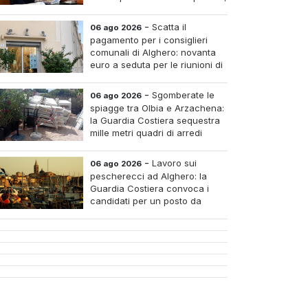
pagare i medici nei piccoli
tri e assumere infermieri fissi nelle case di riposo.
-
Scatta il
06 ago 2026
pagamento per i consiglieri
comunali di Alghero: novanta
euro a seduta per le riunioni di
luglio
-
Sgomberate le
06 ago 2026
spiagge tra Olbia e Arzachena:
la Guardia Costiera sequestra
mille metri quadri di arredi
abusivi
-
Lavoro sui
06 ago 2026
pescherecci ad Alghero: la
Guardia Costiera convoca i
candidati per un posto da
mozzo