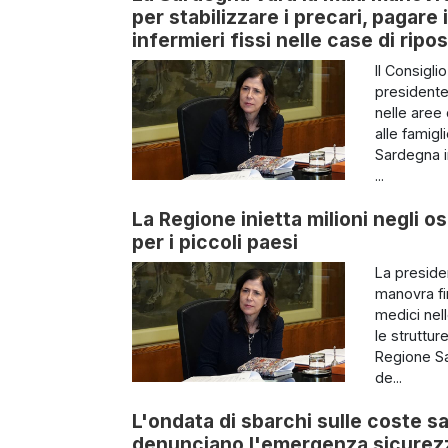
per stabilizzare i precari, pagare
infermieri fissi nelle case di ripo
Il Consigli
presidente 
nelle aree 
alle famigl
Sardegna i
...
La Regione inietta milioni negli os
per i piccoli paesi
La preside
manovra fin
medici nel
le struttur
Regione Sa
de...
L'ondata di sbarchi sulle coste sa
denunciano l'emergenza sicurezza