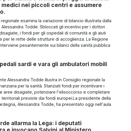
 i medici nei piccoli centri e assumere
so.
o regionale esamina la variazione di bilancio illustrata dalla
Alessandra Todde. Sbloccati gli incentivi per i dottori
disagiate, i fondi per gli ospedali di comunità e gli aiuti
ie per le rette delle strutture di accoglienza. La Regione
nterviene pesantemente sui bilanci della sanità pubblica
pedali sardi e vara gli ambulatori mobili
nte Alessandra Todde illustra in Consiglio regionale la
anziaria per la sanità. Stanziati fondi per incentivare i
le aree disagiate, potenziare l'elisoccorso e completare
e territoriali previste dai fondi europei.La presidente della
rdegna, Alessandra Todde, ha presentato oggi nell'aula
rde allarma la Lega: i deputati
 e invocano Salvini al Ministero