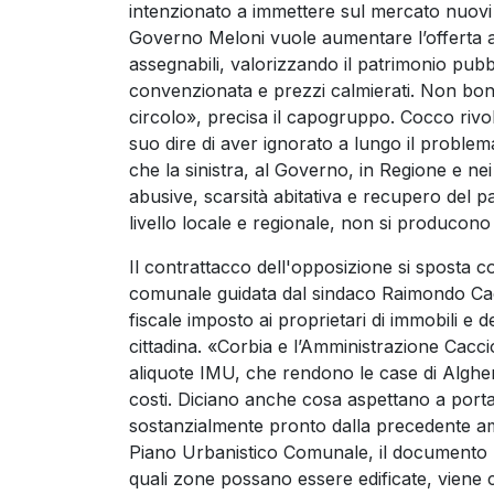
intenzionato a immettere sul mercato nuovi i
Governo Meloni vuole aumentare l’offerta a
assegnabili, valorizzando il patrimonio pubbl
convenzionata e prezzi calmierati. Non bon
circolo», precisa il capogruppo. Cocco rivol
suo dire di aver ignorato a lungo il problem
che la sinistra, al Governo, in Regione e n
abusive, scarsità abitativa e recupero del 
livello locale e regionale, non si producono
Il contrattacco dell'opposizione si sposta 
comunale guidata dal sindaco Raimondo Caccio
fiscale imposto ai proprietari di immobili e dei
cittadina. «Corbia e l’Amministrazione Cacci
aliquote IMU, che rendono le case di Algher
costi. Diciano anche cosa aspettano a portar
sostanzialmente pronto dalla precedente am
Piano Urbanistico Comunale, il documento ba
quali zone possano essere edificate, viene 