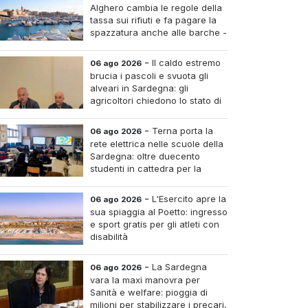
Alghero cambia le regole della
tassa sui rifiuti e fa pagare la
spazzatura anche alle barche -
Le tariffe e il calcolo
-
Il caldo estremo
06 ago 2026
brucia i pascoli e svuota gli
alveari in Sardegna: gli
agricoltori chiedono lo stato di
calamità
-
Terna porta la
06 ago 2026
rete elettrica nelle scuole della
Sardegna: oltre duecento
studenti in cattedra per la
transizione energetica
-
L'Esercito apre la
06 ago 2026
sua spiaggia al Poetto: ingresso
e sport gratis per gli atleti con
disabilità
-
La Sardegna
06 ago 2026
vara la maxi manovra per
Sanità e welfare: pioggia di
milioni per stabilizzare i precari,