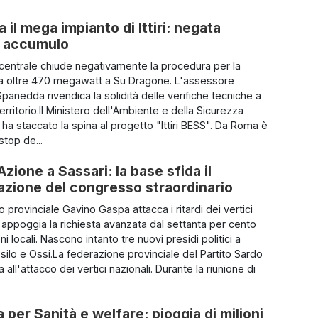
 il mega impianto di Ittiri: negata
di accumulo
 centrale chiude negativamente la procedura per la
da oltre 470 megawatt a Su Dragone. L'assessore
panedda rivendica la solidità delle verifiche tecniche a
territorio.Il Ministero dell'Ambiente e della Sicurezza
 ha staccato la spina al progetto "Ittiri BESS". Da Roma è
stop de...
Azione a Sassari: la base sfida il
azione del congresso straordinario
io provinciale Gavino Gaspa attacca i ritardi dei vertici
e appoggia la richiesta avanzata dal settanta per cento
ni locali. Nascono intanto tre nuovi presidi politici a
silo e Ossi.La federazione provinciale del Partito Sardo
 all'attacco dei vertici nazionali. Durante la riunione di
per Sanità e welfare: pioggia di milioni