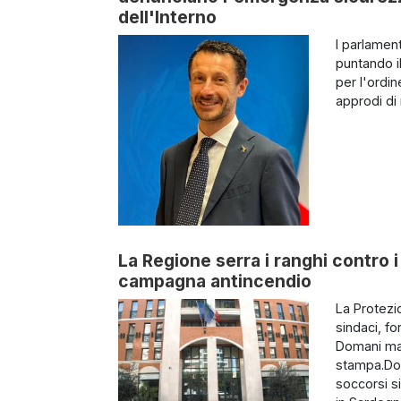
dell'Interno
I parlamen
puntando il
per l'ordin
approdi di 
La Regione serra i ranghi contro i 
campagna antincendio
La Protezi
sindaci, fo
Domani matt
stampa.Dom
soccorsi si