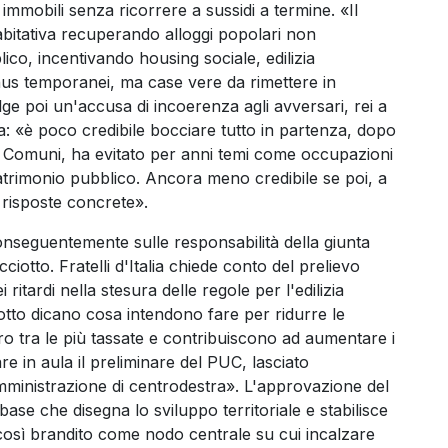
mmobili senza ricorrere a sussidi a termine. «Il
bitativa recuperando alloggi popolari non
ico, incentivando housing sociale, edilizia
us temporanei, ma case vere da rimettere in
ge poi un'accusa di incoerenza agli avversari, rei a
a: «è poco credibile bocciare tutto in partenza, dopo
ei Comuni, ha evitato per anni temi come occupazioni
patrimonio pubblico. Ancora meno credibile se poi, a
 risposte concrete».
conseguentemente sulle responsabilità della giunta
tto. Fratelli d'Italia chiede conto del prelievo
 ritardi nella stesura delle regole per l'edilizia
otto dicano cosa intendono fare per ridurre le
o tra le più tassate e contribuiscono ad aumentare i
e in aula il preliminare del PUC, lasciato
ministrazione di centrodestra». L'approvazione del
se che disegna lo sviluppo territoriale e stabilisce
così brandito come nodo centrale su cui incalzare