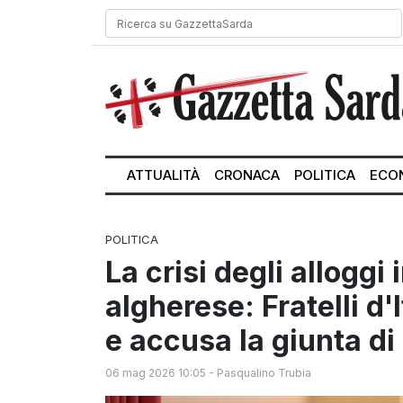
ATTUALITÀ
CRONACA
POLITICA
ECO
POLITICA
La crisi degli alloggi
algherese: Fratelli d'
e accusa la giunta d
06 mag 2026 10:05
-
Pasqualino Trubia