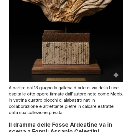
A partire dal 18 giugno la galleria d'arte di via della Luce
ospita le otto opere firmate dall'autore noto come Mebb.
In vetrina quattro blocchi di alabastro nati in
collaborazione e altrettante pietre in calcare estratte
dalla sua collezione privata.
Il dramma delle Fosse Ardeatine va in
scena a Fonni: Ascanio Celestini