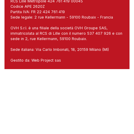
RCS Lille Mètropole 424 761 419 00045
Codice APE 2620Z
Partita IVA: FR 22 424 761 419
Sede legale: 2 rue Kellermann - 59100 Roubaix - Francia
OVH S.r.l. è una filiale della società OVH Groupe SAS,
immatricolata al RCS di Lille con il numero 537 407 926 e con
sede in 2, rue Kellermann, 59100 Roubaix.
Sede italiana: Via Carlo Imbonati, 18, 20159 Milano (MI)
Gestito da:
Web Project sas