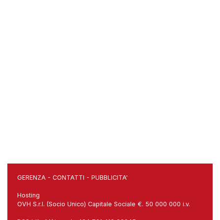
GERENZA
-
CONTATTI
-
PUBBLICITA'
Hosting
OVH S.r.l. (Socio Unico) Capitale Sociale €. 50 000 000 i.v.