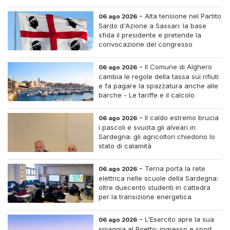
accumulo
-
Alta tensione nel Partito
06 ago 2026
Sardo d'Azione a Sassari: la base
sfida il presidente e pretende la
convocazione del congresso
straordinario
-
Il Comune di Alghero
06 ago 2026
cambia le regole della tassa sui rifiuti
e fa pagare la spazzatura anche alle
barche - Le tariffe e il calcolo
-
Il caldo estremo brucia
06 ago 2026
i pascoli e svuota gli alveari in
Sardegna: gli agricoltori chiedono lo
stato di calamità
-
Terna porta la rete
06 ago 2026
elettrica nelle scuole della Sardegna:
oltre duecento studenti in cattedra
per la transizione energetica
-
L'Esercito apre la sua
06 ago 2026
spiaggia al Poetto: ingresso e sport