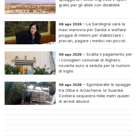
gratis per gli atleti con disabilità
-
La Sardegna vara la
06 ago 2026
maxi manovra per Sanità e welfare:
pioggia di milioni per stabilizzare i
precari, pagare i medici nei piccoli
centri e assumere infermieri fissi nelle
case di riposo.
-
Scatta il pagamento per
06 ago 2026
i consiglieri comunali di Alghero:
novanta euro a seduta per le riunioni
di luglio
-
Sgomberate le spiagge
06 ago 2026
tra Olbia e Arzachena: la Guardia
Costiera sequestra mille metri quadri
di arredi abusivi