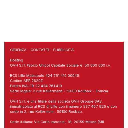
GERENZA
-
CONTATTI
-
PUBBLICITA'
Hosting
OVH S.r.l. (Socio Unico) Capitale Sociale €. 50 000 000 i.v.
RCS Lille Mètropole 424 761 419 00045
Codice APE 2620Z
Partita IVA: FR 22 424 761 419
Sede legale: 2 rue Kellermann - 59100 Roubaix - Francia
OVH S.r.l. è una filiale della società OVH Groupe SAS,
immatricolata al RCS di Lille con il numero 537 407 926 e con
sede in 2, rue Kellermann, 59100 Roubaix.
Sede italiana: Via Carlo Imbonati, 18, 20159 Milano (MI)