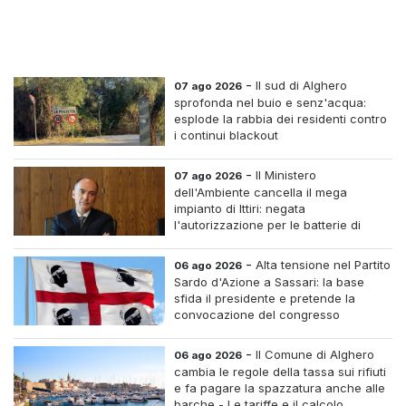
-
Il sud di Alghero
07 ago 2026
sprofonda nel buio e senz'acqua:
esplode la rabbia dei residenti contro
i continui blackout
-
Il Ministero
07 ago 2026
dell'Ambiente cancella il mega
impianto di Ittiri: negata
l'autorizzazione per le batterie di
accumulo
-
Alta tensione nel Partito
06 ago 2026
Sardo d'Azione a Sassari: la base
sfida il presidente e pretende la
convocazione del congresso
straordinario
-
Il Comune di Alghero
06 ago 2026
cambia le regole della tassa sui rifiuti
e fa pagare la spazzatura anche alle
barche - Le tariffe e il calcolo