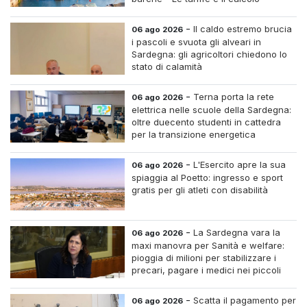
-
Il caldo estremo brucia
06 ago 2026
i pascoli e svuota gli alveari in
Sardegna: gli agricoltori chiedono lo
stato di calamità
-
Terna porta la rete
06 ago 2026
elettrica nelle scuole della Sardegna:
oltre duecento studenti in cattedra
per la transizione energetica
-
L'Esercito apre la sua
06 ago 2026
spiaggia al Poetto: ingresso e sport
gratis per gli atleti con disabilità
-
La Sardegna vara la
06 ago 2026
maxi manovra per Sanità e welfare:
pioggia di milioni per stabilizzare i
precari, pagare i medici nei piccoli
centri e assumere infermieri fissi nelle
case di riposo.
-
Scatta il pagamento per
06 ago 2026