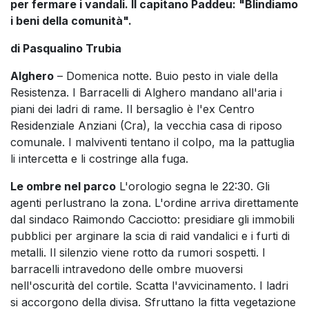
per fermare i vandali. Il capitano Paddeu: "Blindiamo
i beni della comunità".
di Pasqualino Trubia
Alghero
– Domenica notte. Buio pesto in viale della
Resistenza. I Barracelli di Alghero mandano all'aria i
piani dei ladri di rame. Il bersaglio è l'ex Centro
Residenziale Anziani (Cra), la vecchia casa di riposo
comunale. I malviventi tentano il colpo, ma la pattuglia
li intercetta e li costringe alla fuga.
Le ombre nel parco
L'orologio segna le 22:30. Gli
agenti perlustrano la zona. L'ordine arriva direttamente
dal sindaco Raimondo Cacciotto: presidiare gli immobili
pubblici per arginare la scia di raid vandalici e i furti di
metalli. Il silenzio viene rotto da rumori sospetti. I
barracelli intravedono delle ombre muoversi
nell'oscurità del cortile. Scatta l'avvicinamento. I ladri
si accorgono della divisa. Sfruttano la fitta vegetazione