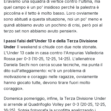
Eravamo una squadra di vertice contro l'ultima, ma
quel campo è un po' insidioso perché la palestra è
piccolina e il tetto è molto basso. Loro ovviamente
sono abituati a questa situazione, noi un po' meno e
quindi abbiamo avuto un pochino di crisi, però poi al
terzo set non abbiamo avuto pensieri».
I passi falsi dell'Under 13 e della Terza Divisione
Under
Il weekend si chiude con due note stonate.
L'Under 13 cade in casa contro l'Ampurias Valledoria
Rossa per 0-3 (10-25, 12-25, 14-25). L'allenatrice
Daniela Sechi non cerca scuse tecniche, ma punta il
dito sull'atteggiamento: «c'è un problema di
motivazione e coraggio nelle ragazze, ovviamente
hanno giocato tutte, devono tirare fuori molto
coraggio».
Domenica pomeriggio, infine, la Terza Divisione Under
si arrende al Quadrifoglio Volley per 0-3 (20-25, 12-25,
16-25). Sotgia fotografa la sconfitta analizzando i