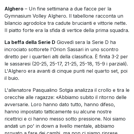
Alghero
– Un fine settimana a due facce per la
Gymnasium Volley Alghero. Il tabellone racconta un
bilancio agrodolce tra cadute brucianti e vittorie nette.
Il piatto forte era la sfida di vertice della prima squadra.
La beffa della Serie D
Giovedì sera la Serie D ha
incrociato sottorete l'Orion Sassari in uno scontro
diretto per i quartieri alti della classifica. È finita 3-2 per
le sassaresi (20-25, 25-17, 21-25, 25-18, 15-9 i parziali).
L'Alghero era avanti di cinque punti nel quarto set, poi
il buio.
L'allenatore Pasqualino Sotgia analizza il crollo e tira le
orecchie alle ragazze: «Abbiamo subito il ritorno delle
avversarie. Loro hanno dato tutto, hanno difeso,
hanno impostato tatticamente su alcune nostre
ricettrici e ci hanno messo sotto pressione. Noi siamo
andati un po' in down a livello mentale, abbiamo
provato a fare dei cambi, ma non ci siamo riprese