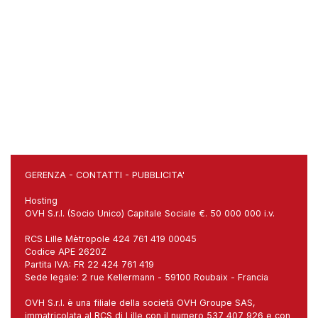
GERENZA
-
CONTATTI
-
PUBBLICITA'
Hosting
OVH S.r.l. (Socio Unico) Capitale Sociale €. 50 000 000 i.v.
RCS Lille Mètropole 424 761 419 00045
Codice APE 2620Z
Partita IVA: FR 22 424 761 419
Sede legale: 2 rue Kellermann - 59100 Roubaix - Francia
OVH S.r.l. è una filiale della società OVH Groupe SAS,
immatricolata al RCS di Lille con il numero 537 407 926 e con