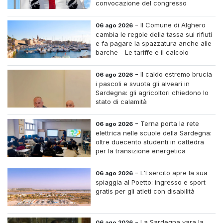
convocazione del congresso
straordinario
-
Il Comune di Alghero
06 ago 2026
cambia le regole della tassa sui rifiuti
e fa pagare la spazzatura anche alle
barche - Le tariffe e il calcolo
-
Il caldo estremo brucia
06 ago 2026
i pascoli e svuota gli alveari in
Sardegna: gli agricoltori chiedono lo
stato di calamità
-
Terna porta la rete
06 ago 2026
elettrica nelle scuole della Sardegna:
oltre duecento studenti in cattedra
per la transizione energetica
-
L'Esercito apre la sua
06 ago 2026
spiaggia al Poetto: ingresso e sport
gratis per gli atleti con disabilità
-
La Sardegna vara la
06 ago 2026