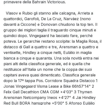
primavere della Bahrain Victorious.
Vlasov e Rubio gli stanno alle calcagna, Arrieta a
quattordici, Garofoli, De La Cruz, Narváez (nono
davanti a Ciccone) e Donovan chiudono la top ten. Il
gruppo dei migliori taglia il traguardo cinque minuti e
quindici dopo. Vingegaard ha lasciato fare, perché
poteva. Le gerarchie restano scolpite: la Maglia Rosa, il
distacco di Gall a quattro e tre, Arensman a quattro e
ventisette, Hindley a cinque netti, Eulálio in maglia
bianca a cinque e quaranta. Una sola novità entra nei
piani alti della classifica generale, ed è quella che
restituisce all'Italia un nome che la coppa dei suoi
capitani aveva quasi dimenticato. Classifica generale
dopo la 17ª tappa Pos. Corridore Squadra Distacco 1
Jonas Vingegaard Visma Lease a Bike 66h57'14" 2
Felix Gall Decathlon CMA CGM +4'03" 3 Thymen
Arensman Netcompany Ineos +4'27" 4 Jai Hindley
Red Bull BORA hansgrohe +5'00" 5 Afonso Eulálio