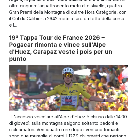
oltre cinquemilaquattrocento metri di dislivello, quattro
Gran Premi della Montagna di cui tre Hors Catégorie, con
il Col du Galibier a 2642 metri a fare da tetto della corsa
e l...
19ª Tappa Tour de France 2026 –
Pogacar rimonta e vince sull'Alpe
d'Huez, Carapaz veste i pois per un
punto
L'accesso veicolare all'Alpe d'Huez è chiuso dalle 14:00
di giovedì: sulla montagna salgono soltanto pedoni e
cicloamatori. Ventiquattro ore dopo i ventuno tornanti
sono due muraglie di corpi. I 127,9 chilometri che partono