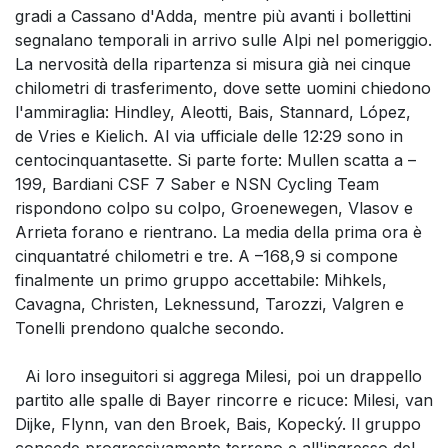
gradi a Cassano d'Adda, mentre più avanti i bollettini
segnalano temporali in arrivo sulle Alpi nel pomeriggio.
La nervosità della ripartenza si misura già nei cinque
chilometri di trasferimento, dove sette uomini chiedono
l'ammiraglia: Hindley, Aleotti, Bais, Stannard, López,
de Vries e Kielich. Al via ufficiale delle 12:29 sono in
centocinquantasette. Si parte forte: Mullen scatta a –
199, Bardiani CSF 7 Saber e NSN Cycling Team
rispondono colpo su colpo, Groenewegen, Vlasov e
Arrieta forano e rientrano. La media della prima ora è
cinquantatré chilometri e tre. A –168,9 si compone
finalmente un primo gruppo accettabile: Mihkels,
Cavagna, Christen, Leknessund, Tarozzi, Valgren e
Tonelli prendono qualche secondo.
Ai loro inseguitori si aggrega Milesi, poi un drappello
partito alle spalle di Bayer rincorre e ricuce: Milesi, van
Dijke, Flynn, van den Broek, Bais, Kopecký. Il gruppo