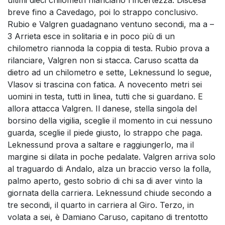
ultimi dieci chilometri rilanciano l'incertezza. Discesa
breve fino a Cavedago, poi lo strappo conclusivo.
Rubio e Valgren guadagnano ventuno secondi, ma a –
3 Arrieta esce in solitaria e in poco più di un
chilometro riannoda la coppia di testa. Rubio prova a
rilanciare, Valgren non si stacca. Caruso scatta da
dietro ad un chilometro e sette, Leknessund lo segue,
Vlasov si trascina con fatica. A novecento metri sei
uomini in testa, tutti in linea, tutti che si guardano. E
allora attacca Valgren. Il danese, stella singola del
borsino della vigilia, sceglie il momento in cui nessuno
guarda, sceglie il piede giusto, lo strappo che paga.
Leknessund prova a saltare e raggiungerlo, ma il
margine si dilata in poche pedalate. Valgren arriva solo
al traguardo di Andalo, alza un braccio verso la folla,
palmo aperto, gesto sobrio di chi sa di aver vinto la
giornata della carriera. Leknessund chiude secondo a
tre secondi, il quarto in carriera al Giro. Terzo, in
volata a sei, è Damiano Caruso, capitano di trentotto