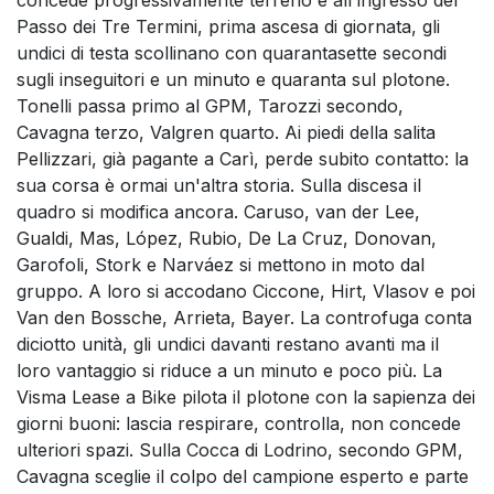
concede progressivamente terreno e all'ingresso del
Passo dei Tre Termini, prima ascesa di giornata, gli
undici di testa scollinano con quarantasette secondi
sugli inseguitori e un minuto e quaranta sul plotone.
Tonelli passa primo al GPM, Tarozzi secondo,
Cavagna terzo, Valgren quarto. Ai piedi della salita
Pellizzari, già pagante a Carì, perde subito contatto: la
sua corsa è ormai un'altra storia. Sulla discesa il
quadro si modifica ancora. Caruso, van der Lee,
Gualdi, Mas, López, Rubio, De La Cruz, Donovan,
Garofoli, Stork e Narváez si mettono in moto dal
gruppo. A loro si accodano Ciccone, Hirt, Vlasov e poi
Van den Bossche, Arrieta, Bayer. La controfuga conta
diciotto unità, gli undici davanti restano avanti ma il
loro vantaggio si riduce a un minuto e poco più. La
Visma Lease a Bike pilota il plotone con la sapienza dei
giorni buoni: lascia respirare, controlla, non concede
ulteriori spazi. Sulla Cocca di Lodrino, secondo GPM,
Cavagna sceglie il colpo del campione esperto e parte