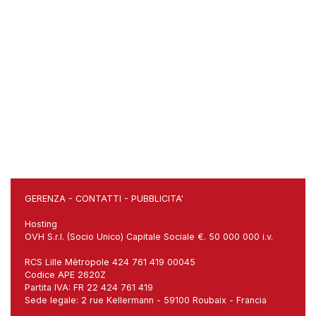
GERENZA
-
CONTATTI
-
PUBBLICITA'
Hosting
OVH S.r.l. (Socio Unico) Capitale Sociale €. 50 000 000 i.v.
RCS Lille Mètropole 424 761 419 00045
Codice APE 2620Z
Partita IVA: FR 22 424 761 419
Sede legale: 2 rue Kellermann - 59100 Roubaix - Francia