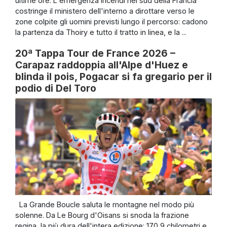
ultime ore. L'emergenza incendi nel sud della Francia
costringe il ministero dell'interno a dirottare verso le
zone colpite gli uomini previsti lungo il percorso: cadono
la partenza da Thoiry e tutto il tratto in linea, e la ...
20ª Tappa Tour de France 2026 –
Carapaz raddoppia all'Alpe d'Huez e
blinda il pois, Pogacar si fa gregario per il
podio di Del Toro
La Grande Boucle saluta le montagne nel modo più
solenne. Da Le Bourg d'Oisans si snoda la frazione
regina, la più dura dell'intera edizione: 170,9 chilometri e