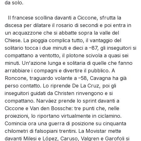
da solo.
Il francese scollina davanti a Ciccone, sfrutta la
discesa per dilatare il rosario di secondi e poi entra in
un acquazzone che si abbatte sopra la valle del
Chiese. La pioggia complica tutto, il vantaggio del
solitario tocca i due minuti e dieci a –87, gli inseguitori si
compattano a ventotto, il plotone scivola a quasi sei
minuti. Un'azione lunga e solitaria di quelle che fanno
arrabbiare i compagni e divertire il pubblico. A
Roncone, traguardo volante a –58, Cavagna ha già
perso contatto. Lo riprende De La Cruz, poi gli
inseguitori guidati da Christen rinvengono e si
compattano. Narváez prende lo sprint davanti a
Ciccone e Van den Bossche: tre punti che, nelle
proiezioni, lo riportano virtualmente in ciclamino.
Comincia ora una guerra di posizione su cinquanta
chilometri di falsopiani trentini. La Movistar mette
davanti Milesi e López, Caruso, Valgren e Garofoli si