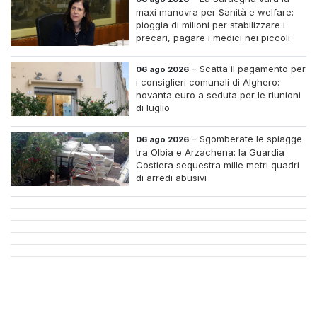
maxi manovra per Sanità e welfare:
pioggia di milioni per stabilizzare i
precari, pagare i medici nei piccoli
centri e assumere infermieri fissi nelle
case di riposo.
-
Scatta il pagamento per
06 ago 2026
i consiglieri comunali di Alghero:
novanta euro a seduta per le riunioni
di luglio
-
Sgomberate le spiagge
06 ago 2026
tra Olbia e Arzachena: la Guardia
Costiera sequestra mille metri quadri
di arredi abusivi