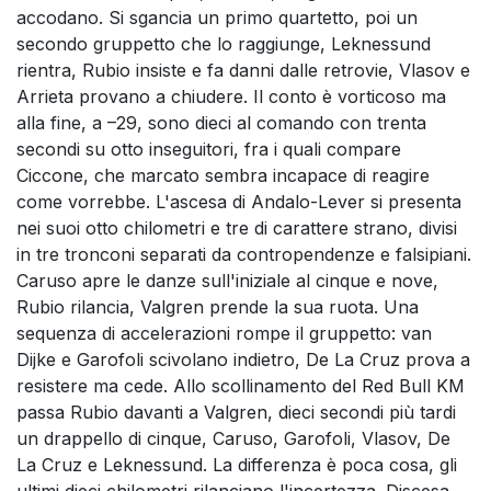
accodano. Si sgancia un primo quartetto, poi un
secondo gruppetto che lo raggiunge, Leknessund
rientra, Rubio insiste e fa danni dalle retrovie, Vlasov e
Arrieta provano a chiudere. Il conto è vorticoso ma
alla fine, a –29, sono dieci al comando con trenta
secondi su otto inseguitori, fra i quali compare
Ciccone, che marcato sembra incapace di reagire
come vorrebbe. L'ascesa di Andalo-Lever si presenta
nei suoi otto chilometri e tre di carattere strano, divisi
in tre tronconi separati da contropendenze e falsipiani.
Caruso apre le danze sull'iniziale al cinque e nove,
Rubio rilancia, Valgren prende la sua ruota. Una
sequenza di accelerazioni rompe il gruppetto: van
Dijke e Garofoli scivolano indietro, De La Cruz prova a
resistere ma cede. Allo scollinamento del Red Bull KM
passa Rubio davanti a Valgren, dieci secondi più tardi
un drappello di cinque, Caruso, Garofoli, Vlasov, De
La Cruz e Leknessund. La differenza è poca cosa, gli