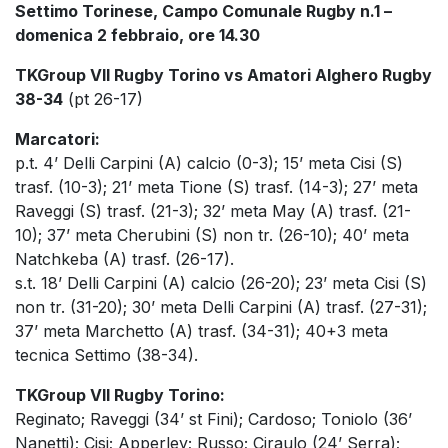
Settimo Torinese, Campo Comunale Rugby n.1 –
domenica 2 febbraio, ore 14.30
TKGroup VII Rugby Torino vs Amatori Alghero Rugby
38-34
(pt 26-17)
Marcatori:
p.t. 4’ Delli Carpini (A) calcio (0-3); 15’ meta Cisi (S)
trasf. (10-3); 21’ meta Tione (S) trasf. (14-3); 27’ meta
Raveggi (S) trasf. (21-3); 32’ meta May (A) trasf. (21-
10); 37’ meta Cherubini (S) non tr. (26-10); 40’ meta
Natchkeba (A) trasf. (26-17).
s.t. 18’ Delli Carpini (A) calcio (26-20); 23’ meta Cisi (S)
non tr. (31-20); 30’ meta Delli Carpini (A) trasf. (27-31);
37’ meta Marchetto (A) trasf. (34-31); 40+3 meta
tecnica Settimo (38-34).
TKGroup VII Rugby Torino:
Reginato; Raveggi (34’ st Fini); Cardoso; Toniolo (36’
Nanetti); Cisi; Apperley; Russo; Ciraulo (24’ Serra);