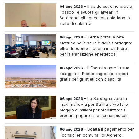
-
Il caldo estremo brucia
06 ago 2026
i pascoli e svuota gli alveari in
Sardegna: gli agricoltori chiedono lo
stato di calamità
-
Terna porta la rete
06 ago 2026
elettrica nelle scuole della Sardegna:
oltre duecento studenti in cattedra
per la transizione energetica
-
L'Esercito apre la sua
06 ago 2026
spiaggia al Poetto: ingresso e sport
gratis per gli atleti con disabilità
-
La Sardegna vara la
06 ago 2026
maxi manovra per Sanità e welfare:
pioggia di milioni per stabilizzare i
precari, pagare i medici nei piccoli
centri e assumere infermieri fissi nelle
case di riposo.
-
Scatta il pagamento per
06 ago 2026
i consiglieri comunali di Alghero: