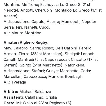
Monfrino Mi; Tione; Eschoyez; Lo Greco S.(2’ st
Nepote); Angotti; Cherubini; Montaldo Lo Greco (17’ st
Acerra).
A disposizione: Caputo; Acerra; Mamdouh; Nepote;
Serra; Fini; Nanetti; Cuccì.
All.: Mauro Monfrino
Amatori Alghero Rugby:
May; Calabrò; Serra; Russo; Delli Carpini; Perello
Armani; Fierro (38’ st Marcellan); Shelqeti; Lenoci;
Canulli; Manfredi (5’ st Capozzucca); Cincotto (17’ st
Stefani); Spirito (5’ st Marchetto); Natchkeba.
A disposizione: Stefani; Gueye; Marchetto; Caria;
Marcellan; Capozzucca; Marroni; Bombagli.
All.: Tveraga
Arbitro:
Michael Baldanza
Assistenti:
Catalfamo, Origlia
Cartellini:
Giallo al 28’ st Reginato (S)