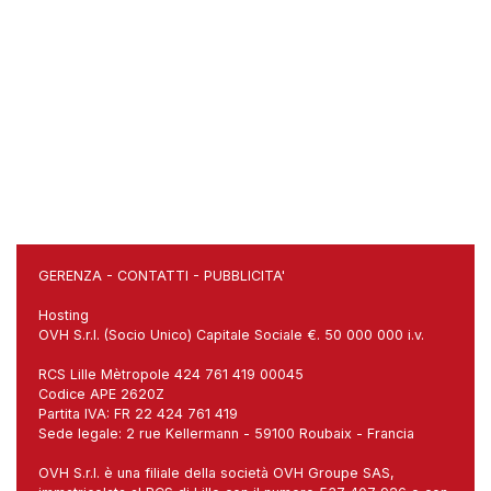
GERENZA
-
CONTATTI
-
PUBBLICITA'
Hosting
OVH S.r.l. (Socio Unico) Capitale Sociale €. 50 000 000 i.v.
RCS Lille Mètropole 424 761 419 00045
Codice APE 2620Z
Partita IVA: FR 22 424 761 419
Sede legale: 2 rue Kellermann - 59100 Roubaix - Francia
OVH S.r.l. è una filiale della società OVH Groupe SAS,