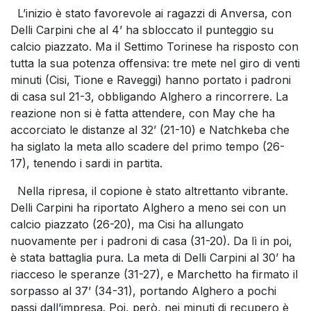
L’inizio è stato favorevole ai ragazzi di Anversa, con
Delli Carpini che al 4’ ha sbloccato il punteggio su
calcio piazzato. Ma il Settimo Torinese ha risposto con
tutta la sua potenza offensiva: tre mete nel giro di venti
minuti (Cisi, Tione e Raveggi) hanno portato i padroni
di casa sul 21-3, obbligando Alghero a rincorrere. La
reazione non si è fatta attendere, con May che ha
accorciato le distanze al 32’ (21-10) e Natchkeba che
ha siglato la meta allo scadere del primo tempo (26-
17), tenendo i sardi in partita.
Nella ripresa, il copione è stato altrettanto vibrante.
Delli Carpini ha riportato Alghero a meno sei con un
calcio piazzato (26-20), ma Cisi ha allungato
nuovamente per i padroni di casa (31-20). Da lì in poi,
è stata battaglia pura. La meta di Delli Carpini al 30’ ha
riacceso le speranze (31-27), e Marchetto ha firmato il
sorpasso al 37’ (34-31), portando Alghero a pochi
passi dall’impresa. Poi, però, nei minuti di recupero è