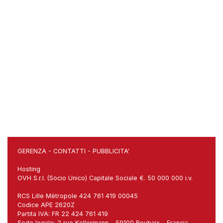
GERENZA
-
CONTATTI
-
PUBBLICITA'
Hosting
OVH S.r.l. (Socio Unico) Capitale Sociale €. 50 000 000 i.v.
RCS Lille Mètropole 424 761 419 00045
Codice APE 2620Z
Partita IVA: FR 22 424 761 419
Sede legale: 2 rue Kellermann - 59100 Roubaix - Francia