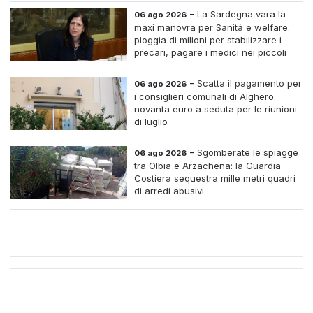
-
La Sardegna vara la
06 ago 2026
maxi manovra per Sanità e welfare:
pioggia di milioni per stabilizzare i
precari, pagare i medici nei piccoli
centri e assumere infermieri fissi nelle
case di riposo.
-
Scatta il pagamento per
06 ago 2026
i consiglieri comunali di Alghero:
novanta euro a seduta per le riunioni
di luglio
-
Sgomberate le spiagge
06 ago 2026
tra Olbia e Arzachena: la Guardia
Costiera sequestra mille metri quadri
di arredi abusivi