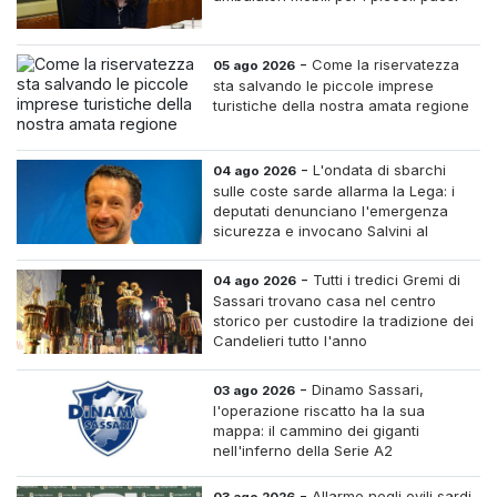
-
Come la riservatezza
05 ago 2026
sta salvando le piccole imprese
turistiche della nostra amata regione
-
L'ondata di sbarchi
04 ago 2026
sulle coste sarde allarma la Lega: i
deputati denunciano l'emergenza
sicurezza e invocano Salvini al
Ministero dell'Interno
-
Tutti i tredici Gremi di
04 ago 2026
Sassari trovano casa nel centro
storico per custodire la tradizione dei
Candelieri tutto l'anno
-
Dinamo Sassari,
03 ago 2026
l'operazione riscatto ha la sua
mappa: il cammino dei giganti
nell'inferno della Serie A2
-
Allarme negli ovili sardi
03 ago 2026